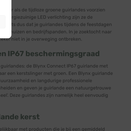
zozeer als de tijdloze groene guirlandes voorzien
 energiezuinige LED verlichting zijn ze de
r niets dus dat je guirlandes tijdens de feestdagen
s van huizen en bedrijfspanden. In je zoektocht naar
zeker niet in je overweging ontbreken.
 en IP67 beschermingsgraad
e guirlandes: de Blynx Connect IP67 guirlande met
maar een kerstslinger met groen. Een Blynx guirlande
 duurzaamheid en langdurige professionele
scheiden en geven je guirlande een natuurgetrouwe
neel'. Deze guirlandes zijn namelijk heel eenvoudig
rlande kerst
gelijkbaar met producten die je bij een gemiddeld