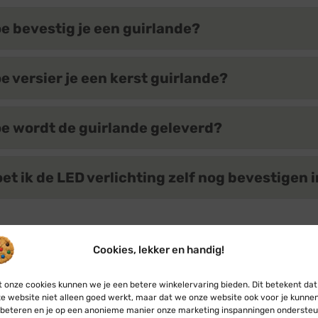
e bevestig je een guirlande?
e versier je een kerst guirlande?
e wordt de guirlande geleverd?
et ik de LED verlichting zelf nog bevestigen 
Terug naar prod
Cookies, lekker en handig!
 onze cookies kunnen we je een betere winkelervaring bieden. Dit betekent dat
e website niet alleen goed werkt, maar dat we onze website ook voor je kunne
e guirlandes kopen
beteren en je op een anonieme manier onze marketing inspanningen ondersteu