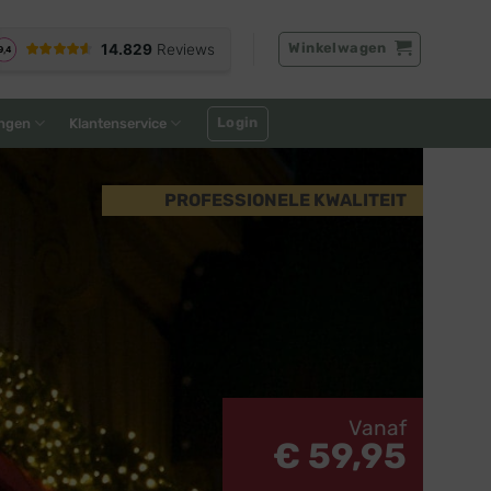
Winkelwagen
Login
ngen
Klantenservice
PROFESSIONELE KWALITEIT
Vanaf
€ 59,95