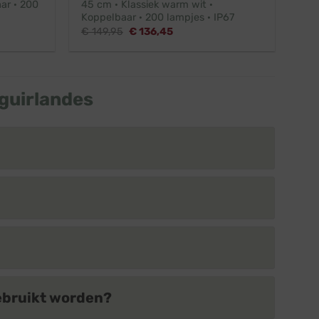
ar · 200
45 cm · Klassiek warm wit ·
Koppelbaar · 200 lampjes · IP67
Oorspronkelijke
Huidige
€
149,95
€
136,45
prijs
prijs
was:
is:
€ 149,95.
€ 136,45.
guirlandes
gebruikt worden?