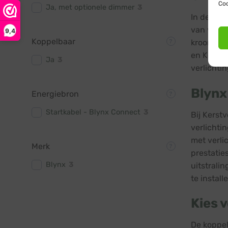
Coo
Ja, met optionele dimmer
3
In de wer
van verli
9,4
Koppelbaar
kroonjuwe
en Kerst 
Ja
3
verlichti
Blynx
Energiebron
Startkabel - Blynx Connect
3
Bij Kerst
verlichti
met verli
Merk
prestatie
Blynx
3
uitstralin
te install
Kies 
De koppel