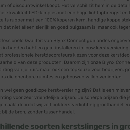
um of discountwinkel koopt. Het verschil zit hem in de detail
nele kwaliteit LED-lampjes met een hoge lichtopbrengst en 
teits rubber met een 100% koperen kern, handige koppelst
n dat niet alleen sierlijk en goed buigzaam is, maar ook te
ofessionele kwaliteit van Blynx Connect guirlandes ongeëvena
 in handen hebt en gaat installeren in jouw kerstversiering 
dat professionele kerstdecorateurs kiezen voor deze kerstdeco
arheid van deze producten. Daarom zijn onze Blynx Connect
ichting van je huis, maar ook een topkeuze voor bedrijven, g
eurs die openbare ruimtes en gebouwen willen verlichten.
an wel geen goedkope kerstversiering zijn? Dat is een misver
hting voor zeer vriendelijke prijzen. De scherpe prijzen die 
gemaakt doordat wij zelf ook kerstverlichting groothandel en 
t bij de bron, zonder tussenhandel.
hillende soorten kerstslingers in g