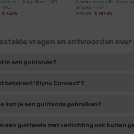
 warm wit · Koppelbaar · 140
Klassiek warm wit · Koppelba
· IP67
lampjes · IP67
Oorspronkelijke
Huidige
Oorspronkelijke
Huidige
€
75,95
€
111,95
€
101,45
prijs
prijs
prijs
prijs
was:
is:
was:
is:
€ 83,95.
€ 75,95.
€ 111,95.
€ 101,45.
estelde vragen en antwoorden over 
t is een guirlande?
t betekent 'Blynx Connect'?
e kun je een guirlande gebruiken?
n een guirlande met verlichting ook buiten 