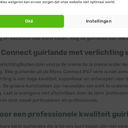
kies weigeren kan ervoor zorgen dat onze website niet optimaal werkt.
eld van kerstverlichting symboliseert niets sfeer en warmte 
chting. Met hun combinatie van natuurgetrouw kerstgroen en
Oké
Instellingen
len onder de kerstversiering voor buiten en binnen. Niet voo
overal terugziet, van winkelstraten en pleinen tot aan gevel
ng en decoratie voor Kerst kopen, mag de guirlande dan ook 
 Connect guirlande met verlichting
verlichtingBuiten.com vind je de crème de la crème onder d
ng. Elke guirlande uit de Blynx Connect IP67 serie is niet zo
chting is van hoge kwaliteit, koppelbaar en ontworpen voor
s. De groene kunsttakken zijn nauwelijks van echt te onder
g. Laat je overigens niet afschrikken door de term 'professio
eren door zowel particulieren als professionals.
voor een professionele kwaliteit gui
bare kerst guirlandes die je bij ons kunt kopen zijn niet ver