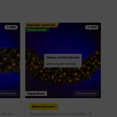
Klassiek warm wit
💧 IP67
💧 IP67
Groen snoer
Helaas al uitverkocht
Ontvang een seintje
ofessioneel
Koppelbaar
Professioneel
Blynx Connect
Ø 40 cm ·
Swag guirlande met verlichting · Ø