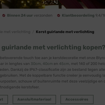
Binnen 24 uur
verzonden
Klantbeoordeling
9,4/1
ie met verlichting
/
Kerst guirlande met verlichting
 guirlande met verlichting kopen
betoverende touch toe aan je kerstdecoratie met onze Blynx
aar in lengtes van
30cm
,
40cm
en
45cm
, met 140 of 200 hel
eden. Dankzij de IP67-classificatie zijn ze bestand tegen 
 gebruiken. Met de koppelbare functie creëer je eenvoudig la
deurposten, schouw of buitenruimte met deze veelzijdige en
tnodigende kerstsfeer.
at
Aansluitmateriaal
Accessoires