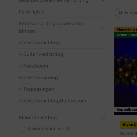
Kerstdecoratie met verlichting
Fairy lights
Alles res
Kerstverlichting accessoires
Klassiek w
binnen
Groen snoe
« Kerstverlichting
« Buitenverlichting
« Kerstboom
« Kerstversiering
« Toepassingen
« KerstverlichtingBuiten.com
Koppelbaa
Kleur verlichting
Blynx 
Klassiek warm wit
3
Guirland