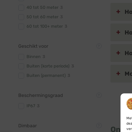
40 tot 50 meter
3
Ho
50 tot 60 meter
3
60 tot 100+ meter
3
Ho
Geschikt voor
Ho
Binnen
3
Buiten (korte periode)
3
Mo
Buiten (permanent)
3
Beschermingsgraad
IP67
3
Met
dez
Dimbaar
Onlin
ver