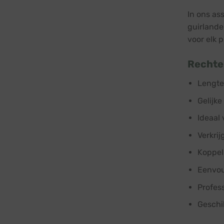
In ons as
guirlande.
voor elk 
Rechte
Lengte
Gelijke
Ideaal
Verkri
Koppel
Eenvou
Profess
Geschi