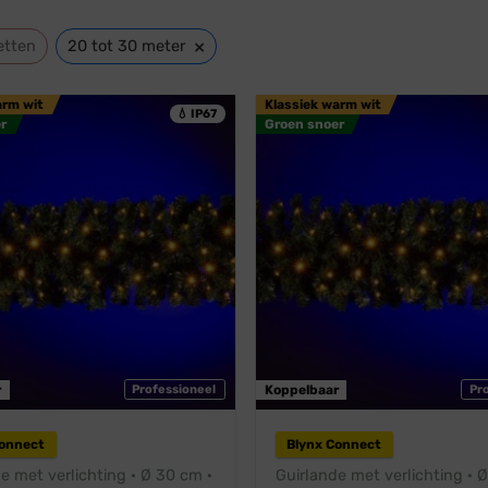
×
etten
20 tot 30 meter
arm wit
Klassiek warm wit
💧 IP67
r
Groen snoer
r
Professioneel
Koppelbaar
Pr
Connect
Blynx Connect
e met verlichting · Ø 30 cm ·
Guirlande met verlichting · 