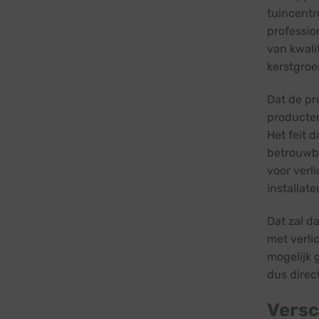
tuincentr
professio
van kwali
kerstgroe
Dat de pr
producten
Het feit 
betrouwba
voor verl
installat
Dat zal d
met verlic
mogelijk 
dus direc
Versc