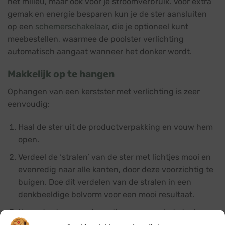
het milieu, maar ook voor je stroomverbruik. Voor extra
gemak en energie besparen kun je de ster aansluiten
op een
schemerschakelaar
, die je optioneel kunt
meebestellen, waarmee de poolster verlichting
automatisch aangaat wanneer het donker wordt.
Makkelijk op te hangen
Ophangen van een kerstster met verlichting is zeer
eenvoudig:
Haal de ster uit de productverpakking en vouw hem
open.
Verdeel de ‘stralen’ van de ster met lichtjes mooi en
evenredig naar alle kanten, door deze voorzichtig te
buigen. Doe dit verdelen van de stralen in een
denkbeeldige bolvorm voor een mooi resultaat.
Hang de ster op met een tie-wrap aan het stevige
ophangoog bovenaan het ‘handvat’ van de ster.