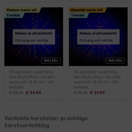
was:
is:
was:
is:
€ 25,45.
€ 22,95.
€ 24,45.
€ 21,95.
Modern warm wit
Klassiek warm wit
Twinkle
Twinkle
Helaas al uitverkocht
Helaas al uitverkocht
Ontvang een seintje
Ontvang een seintje
160 LEDs
160 LEDs
3D kerstster verlichting ·
3D kerstster verlichting ·
Met flash effect · Modern
Met flash effect · Klassiek
warm wit · Ø 70 cm · 160
warm wit · Ø 70 cm · 160
lampjes
lampjes
Oorspronkelijke
Huidige
Oorspronkelijke
Huidige
€
38,45
€
34,95
€
35,45
€
31,95
prijs
prijs
prijs
prijs
was:
is:
was:
is:
€ 38,45.
€ 34,95.
€ 35,45.
€ 31,95.
Verlichte kerstster: prachtige
kerstverlichting