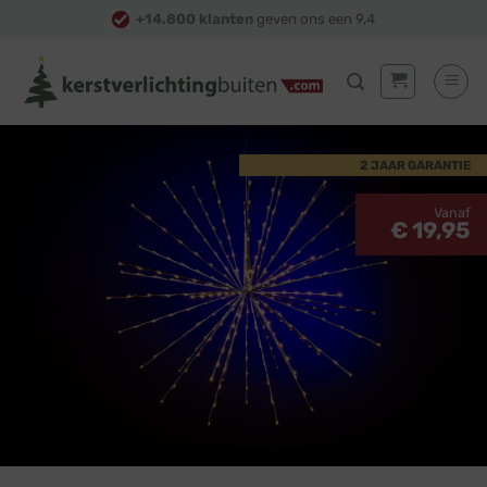
Skip
+14.800 klanten
geven ons een 9,4
to
content
2 JAAR GARANTIE
Vanaf
€ 19,95