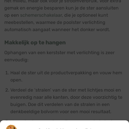
het milieu, maar ook voor je stroomverbruik. Voor extra
gemak en energie besparen kun je de ster aansluiten
op een
schemerschakelaar
, die je optioneel kunt
meebestellen, waarmee de poolster verlichting
automatisch aangaat wanneer het donker wordt.
Makkelijk op te hangen
Ophangen van een kerstster met verlichting is zeer
eenvoudig:
Haal de ster uit de productverpakking en vouw hem
open.
Verdeel de ‘stralen’ van de ster met lichtjes mooi en
evenredig naar alle kanten, door deze voorzichtig te
buigen. Doe dit verdelen van de stralen in een
denkbeeldige bolvorm voor een mooi resultaat.
Hang de ster op met een tie-wrap aan het stevige
ophangoog bovenaan het ‘handvat’ van de ster.