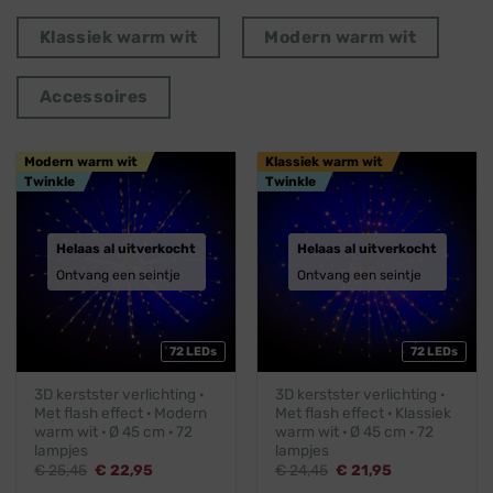
Klassiek warm wit
Modern warm wit
Accessoires
Modern warm wit
Klassiek warm wit
Twinkle
Twinkle
Helaas al uitverkocht
Helaas al uitverkocht
Ontvang een seintje
Ontvang een seintje
72 LEDs
72 LEDs
3D kerstster verlichting ·
3D kerstster verlichting ·
Met flash effect · Modern
Met flash effect · Klassiek
warm wit · Ø 45 cm · 72
warm wit · Ø 45 cm · 72
lampjes
lampjes
Oorspronkelijke
Huidige
Oorspronkelijke
Huidige
€
25,45
€
22,95
€
24,45
€
21,95
prijs
prijs
prijs
prijs