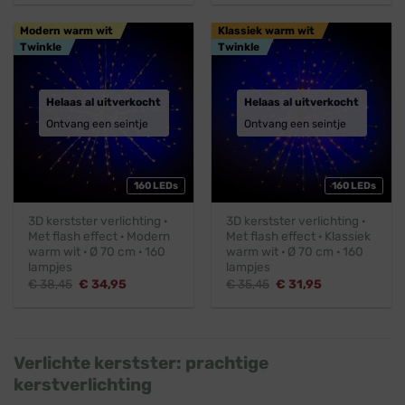
was:
is:
was:
is:
€ 25,45.
€ 22,95.
€ 24,45.
€ 21,95.
Modern warm wit
Klassiek warm wit
Twinkle
Twinkle
Helaas al uitverkocht
Helaas al uitverkocht
Ontvang een seintje
Ontvang een seintje
160 LEDs
160 LEDs
3D kerstster verlichting ·
3D kerstster verlichting ·
Met flash effect · Modern
Met flash effect · Klassiek
warm wit · Ø 70 cm · 160
warm wit · Ø 70 cm · 160
lampjes
lampjes
Oorspronkelijke
Huidige
Oorspronkelijke
Huidige
€
38,45
€
34,95
€
35,45
€
31,95
prijs
prijs
prijs
prijs
was:
is:
was:
is:
€ 38,45.
€ 34,95.
€ 35,45.
€ 31,95.
Verlichte kerstster: prachtige
kerstverlichting