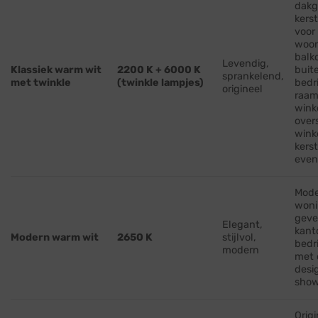
dakg
kerst
voor
woon
balk
Levendig,
Klassiek warm wit
2200 K + 6000 K
buit
sprankelend,
met twinkle
(twinkle lampjes)
bedr
origineel
raam
wink
over
wink
kers
eve
Mod
woni
geve
Elegant,
kant
Modern warm wit
2650 K
stijlvol,
bedr
modern
met 
desi
sho
Origi