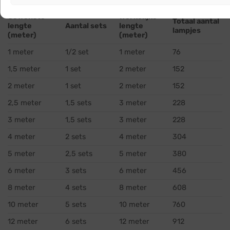
Gewenste
Werkelijke
Totaal aantal
lengte
Aantal sets
lengte
lampjes
(meter)
(meter)
1 meter
1/2 set
1 meter
76
1,5 meter
1 set
2 meter
152
2 meter
1 set
2 meter
152
2,5 meter
1,5 sets
3 meter
228
3 meter
1,5 sets
3 meter
228
4 meter
2 sets
4 meter
304
5 meter
2,5 sets
5 meter
380
6 meter
3 sets
6 meter
456
8 meter
4 sets
8 meter
608
10 meter
5 sets
10 meter
760
12 meter
6 sets
12 meter
912