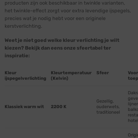
producten zijn ook beschikbaar in twinkle varianten,
het twinkle-effect zorgt voor extra levendige ijspegels,
precies wat je nodig hebt voor een originele
kerstverlichting.
Weet je niet goed welke kleur verlichting je wilt
kiezen? Bekijk dan eens onze sfeertabel ter
inspiratie:
Kleur
Kleurtemperatuur
Sfeer
Voo
ijspegelverlichting
(Kelvin)
toep
Dakr
geve
Gezellig,
lijne
Klassiek warm wit
2200 K
ouderwets,
balk
traditioneel
rest
hote
Origi