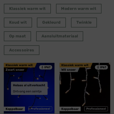
Klassiek warm wit
Modern warm wit
Koud wit
Gekleurd
Twinkle
Op maat
Aansluitmateriaal
Accessoires
Klassiek warm wit
Klassiek warm wit
💧 IP67
💧 IP67
Zwart snoer
Wit snoer
Helaas al uitverkocht
Ontvang een seintje
Koppelbaar
Professioneel
Koppelbaar
Professioneel