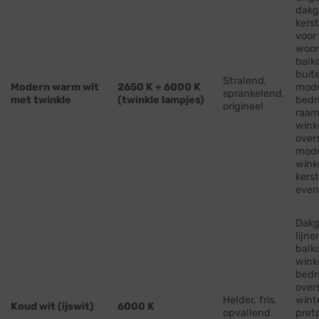
dakg
kerst
voor
woon
balk
buit
Stralend,
Modern warm wit
2650 K + 6000 K
mod
sprankelend,
met twinkle
(twinkle lampjes)
bedr
origineel
raam
wink
over
mod
wink
kers
eve
Dakg
lijne
balk
wink
bedr
over
Helder, fris,
wint
Koud wit (ijswit)
6000 K
opvallend
pret