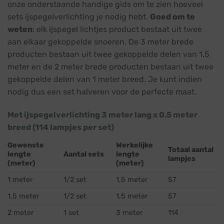
onze onderstaande handige gids om te zien hoeveel
sets ijspegelverlichting je nodig hebt.
Goed om te
weten
: elk ijspegel lichtjes product bestaat uit twee
aan elkaar gekoppelde snoeren. De 3 meter brede
producten bestaan uit twee gekoppelde delen van 1,5
meter en de 2 meter brede producten bestaan uit twee
gekoppelde delen van 1 meter breed. Je kunt indien
nodig dus een set halveren voor de perfecte maat.
Met ijspegelverlichting 3 meter lang x 0,5 meter
breed (114 lampjes per set)
Gewenste
Werkelijke
Totaal aantal
lengte
Aantal sets
lengte
lampjes
(meter)
(meter)
1 meter
1/2 set
1,5 meter
57
1,5 meter
1/2 set
1,5 meter
57
2 meter
1 set
3 meter
114