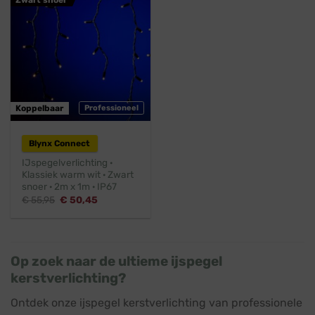
Koppelbaar
Professioneel
Blynx Connect
IJspegelverlichting ·
Klassiek warm wit · Zwart
snoer · 2m x 1m · IP67
Oorspronkelijke
Huidige
€
55,95
€
50,45
prijs
prijs
was:
is:
€ 55,95.
€ 50,45.
Op zoek naar de ultieme ijspegel
kerstverlichting?
Ontdek onze ijspegel kerstverlichting van professionele