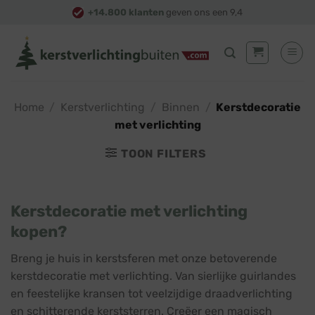
Skip
+14.800 klanten
geven ons een 9,4
to
content
Home
/
Kerstverlichting
/
Binnen
/
Kerstdecoratie
met verlichting
TOON FILTERS
Kerstdecoratie met verlichting
kopen?
Breng je huis in kerstsferen met onze betoverende
kerstdecoratie met verlichting. Van sierlijke guirlandes
en feestelijke kransen tot veelzijdige draadverlichting
en schitterende kerststerren. Creëer een magisch