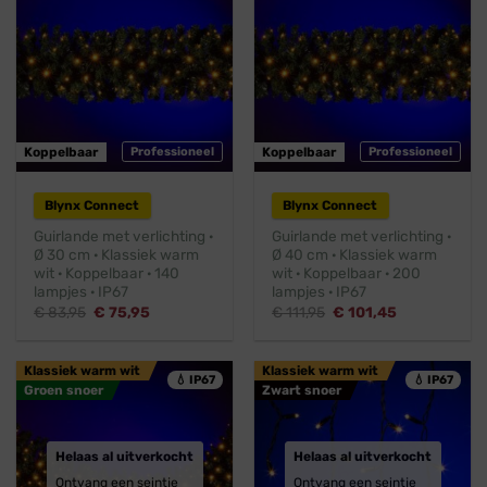
Koppelbaar
Professioneel
Koppelbaar
Professioneel
Blynx Connect
Blynx Connect
Guirlande met verlichting ·
Guirlande met verlichting ·
Ø 30 cm · Klassiek warm
Ø 40 cm · Klassiek warm
wit · Koppelbaar · 140
wit · Koppelbaar · 200
lampjes · IP67
lampjes · IP67
Oorspronkelijke
Huidige
Oorspronkelijke
Huidige
€
83,95
€
75,95
€
111,95
€
101,45
prijs
prijs
prijs
prijs
was:
is:
was:
is:
€ 83,95.
€ 75,95.
€ 111,95.
€ 101,45.
Klassiek warm wit
Klassiek warm wit
💧 IP67
💧 IP67
Groen snoer
Zwart snoer
Helaas al uitverkocht
Helaas al uitverkocht
Ontvang een seintje
Ontvang een seintje