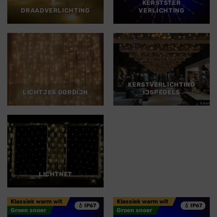
KERSTSTER
DRAADVERLICHTING
VERLICHTING
KERSTVERLICHTING
LICHTJES GORDIJN
IJSPEGELS
LICHTNET
Klassiek warm wit
Klassiek warm wit
💧 IP67
💧 IP67
Groen snoer
Groen snoer