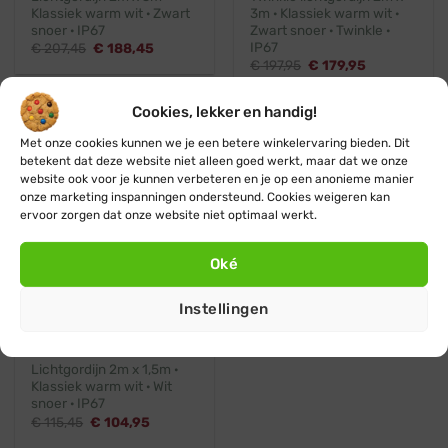
Klassiek warm wit · Zwart
3m · Klassiek warm wit ·
snoer · IP67
Zwart snoer · Twinkle ·
IP67
Oorspronkelijke
Huidige
€
207,45
€
188,45
prijs
prijs
Oorspronkelijke
Huidige
€
197,95
€
179,95
was:
is:
prijs
prijs
€ 207,45.
€ 188,45.
was:
is:
€ 197,95.
€ 179,95.
Cookies, lekker en handig!
Klassiek warm wit
💧 IP67
Wit snoer
Met onze cookies kunnen we je een betere winkelervaring bieden. Dit
betekent dat deze website niet alleen goed werkt, maar dat we onze
website ook voor je kunnen verbeteren en je op een anonieme manier
onze marketing inspanningen ondersteund. Cookies weigeren kan
ervoor zorgen dat onze website niet optimaal werkt.
Oké
Koppelbaar
Professioneel
Instellingen
Blynx Connect
Lichtgordijn 2m x 1,5m ·
Klassiek warm wit · Wit
snoer · IP67
Oorspronkelijke
Huidige
€
115,45
€
104,95
prijs
prijs
was:
is: