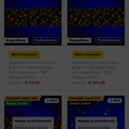
Koppelbaar
Professioneel
Koppelbaar
Professioneel
Blynx Connect
Blynx Connect
Guirlande met verlichting ·
Guirlande met verlichting ·
Ø 30 cm · Klassiek warm
Ø 40 cm · Klassiek warm
wit · Koppelbaar · 140
wit · Koppelbaar · 200
lampjes · IP67
lampjes · IP67
Oorspronkelijke
Huidige
Oorspronkelijke
Huidige
€
83,95
€
75,95
€
111,95
€
101,45
prijs
prijs
prijs
prijs
was:
is:
was:
is:
€ 83,95.
€ 75,95.
€ 111,95.
€ 101,45.
Klassiek warm wit
Klassiek warm wit
💧 IP67
💧 IP67
Groen snoer
Zwart snoer
Helaas al uitverkocht
Helaas al uitverkocht
Ontvang een seintje
Ontvang een seintje