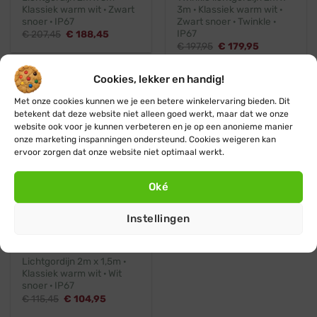
Klassiek warm wit · Zwart
3m · Klassiek warm wit ·
snoer · IP67
Zwart snoer · Twinkle ·
IP67
Oorspronkelijke
Huidige
€
207,45
€
188,45
prijs
prijs
Oorspronkelijke
Huidige
€
197,95
€
179,95
was:
is:
prijs
prijs
€ 207,45.
€ 188,45.
was:
is:
€ 197,95.
€ 179,95.
Cookies, lekker en handig!
Klassiek warm wit
💧 IP67
Wit snoer
Met onze cookies kunnen we je een betere winkelervaring bieden. Dit
betekent dat deze website niet alleen goed werkt, maar dat we onze
website ook voor je kunnen verbeteren en je op een anonieme manier
onze marketing inspanningen ondersteund. Cookies weigeren kan
ervoor zorgen dat onze website niet optimaal werkt.
Oké
Koppelbaar
Professioneel
Instellingen
Blynx Connect
Lichtgordijn 2m x 1,5m ·
Klassiek warm wit · Wit
snoer · IP67
Oorspronkelijke
Huidige
€
115,45
€
104,95
prijs
prijs
was:
is: