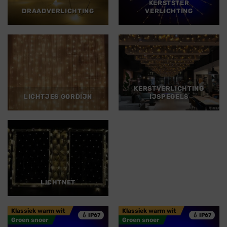
KERSTSTER
DRAADVERLICHTING
VERLICHTING
KERSTVERLICHTING
LICHTJES GORDIJN
IJSPEGELS
LICHTNET
Klassiek warm wit
Klassiek warm wit
💧 IP67
💧 IP67
Groen snoer
Groen snoer