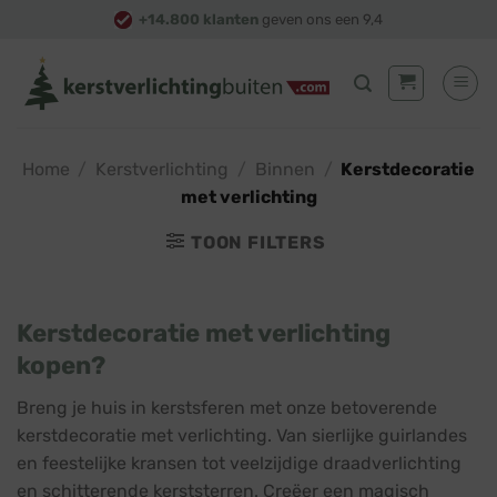
Skip
+14.800 klanten
geven ons een 9,4
to
content
Home
/
Kerstverlichting
/
Binnen
/
Kerstdecoratie
met verlichting
TOON FILTERS
Kerstdecoratie met verlichting
kopen?
Breng je huis in kerstsferen met onze betoverende
kerstdecoratie met verlichting. Van sierlijke guirlandes
en feestelijke kransen tot veelzijdige draadverlichting
en schitterende kerststerren. Creëer een magisch