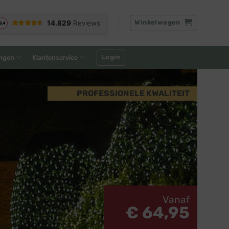
Winkelwagen
Login
ngen
Klantenservice
PROFESSIONELE KWALITEIT
Vanaf
€ 64,95