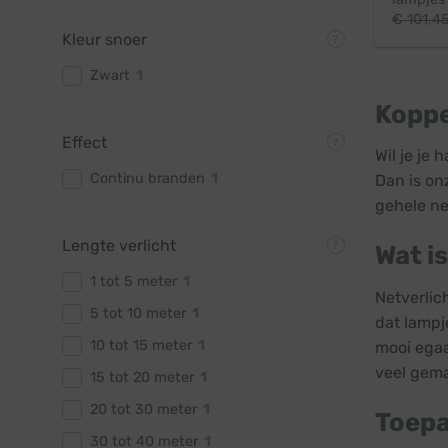
€
101,4
Kleur snoer
Zwart
1
Koppe
Effect
Wil je je
Continu branden
1
Dan is on
gehele ne
Lengte verlicht
Wat i
1 tot 5 meter
1
Netverlic
5 tot 10 meter
1
dat lampj
10 tot 15 meter
1
mooi egaa
veel gema
15 tot 20 meter
1
20 tot 30 meter
1
Toepa
30 tot 40 meter
1