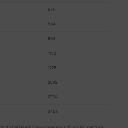
576
864
864
1152
1728
2592
2304
3456
tartkabel) kunt doorkoppelen is 15 stuks met 288