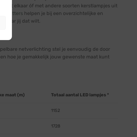
n met elkaar óf met andere soorten kerstlampjes uit
n
splitters
helpen je bij een overzichtelijke en
 waar jij dat wilt.
pelbare netverlichting stel je eenvoudig de door
zien hoe je gemakkelijk jouw gewenste maat kunt
ke maat (m)
Totaal aantal LED lampjes *
1152
1728