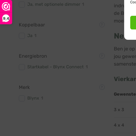
Coo
Ja, met optionele dimmer
1
indrukwek
de Blynx 
9,4
moeiteloze
Koppelbaar
Netve
Ja
1
Ben je op
Energiebron
jou gewen
samenstel
Startkabel - Blynx Connect
1
Vierka
Merk
Gewenste
Blynx
1
3 x 3
4 x 4