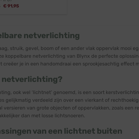
Oorspronkelijke
Huidige
5
€
91,95
prijs
prijs
was:
is:
€ 101,45.
€ 91,95.
lbare netverlichting
 haag, struik, gevel, boom of een ander vlak oppervlak mooi e
ze koppelbare netverlichting van Blynx de perfecte oplossin
t creëer je in een handomdraai een sprookjesachtig effect m
s netverlichting?
hting, ook wel ‘lichtnet’ genoemd, is een soort kerstverlicht
es gelijkmatig verdeeld zijn over een vierkant of rechthoek
l versieren van grote objecten of oppervlakken, zoals een r
kkelijker dan met losse lichtsnoeren.
ssingen van een lichtnet buiten