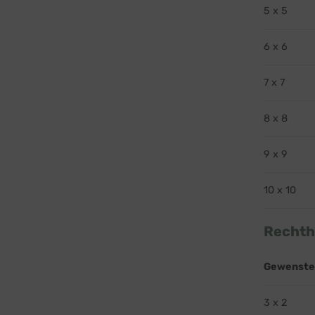
5 x 5
6 x 6
7 x 7
8 x 8
9 x 9
10 x 10
Rechth
Gewenste
3 x 2