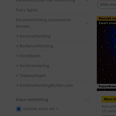
Kerstdecoratie met verlichting
Alles res
Fairy lights
Klassiek w
Kerstverlichting accessoires
Zwart snoe
binnen
« Kerstverlichting
« Buitenverlichting
« Kerstboom
« Kerstversiering
« Toepassingen
« KerstverlichtingBuiten.com
Koppelbaa
Kleur verlichting
Blynx 
Netverli
Klassiek warm wit
1
1,5 mete
lampjes 