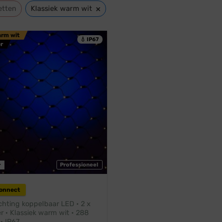
×
etten
Klassiek warm wit
arm wit
💧 IP67
r
r
Professioneel
Connect
chting koppelbaar LED · 2 x
r · Klassiek warm wit · 288
· IP67