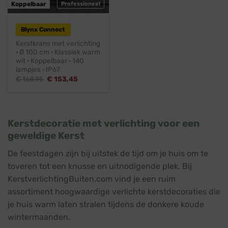
Koppelbaar
Professioneel
Blynx Connect
Kerstkrans met verlichting
· Ø 100 cm · Klassiek warm
wit · Koppelbaar · 140
lampjes · IP67
Oorspronkelijke
Huidige
€
168,95
€
153,45
prijs
prijs
was:
is:
€ 168,95.
€ 153,45.
Kerstdecoratie met verlichting voor een
geweldige Kerst
De feestdagen zijn bij uitstek de tijd om je huis om te
toveren tot een knusse en uitnodigende plek. Bij
KerstverlichtingBuiten.com vind je een ruim
assortiment hoogwaardige verlichte kerstdecoraties die
je huis warm laten stralen tijdens de donkere koude
wintermaanden.