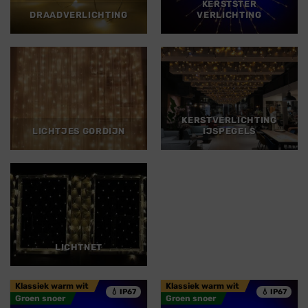
KERSTSTER
DRAADVERLICHTING
VERLICHTING
KERSTVERLICHTING
LICHTJES GORDIJN
IJSPEGELS
LICHTNET
Klassiek warm wit
Klassiek warm wit
💧 IP67
💧 IP67
Groen snoer
Groen snoer