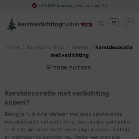
Skip
+14.800 klanten
geven ons een 9,4
to
content
Home
/
Kerstverlichting
/
Binnen
/
Kerstdecoratie
met verlichting
TOON FILTERS
Kerstdecoratie met verlichting
kopen?
Breng je huis in kerstsferen met onze betoverende
kerstdecoratie met verlichting. Van sierlijke guirlandes
en feestelijke kransen tot veelzijdige draadverlichting
en schitterende kerststerren. Creëer een magisch