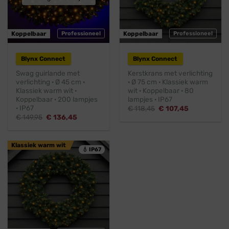
Koppelbaar
Professioneel
Koppelbaar
Professioneel
Blynx Connect
Blynx Connect
Swag guirlande met
Kerstkrans met verlichting
verlichting · Ø 45 cm ·
· Ø 75 cm · Klassiek warm
Klassiek warm wit ·
wit · Koppelbaar · 80
Koppelbaar · 200 lampjes
lampjes · IP67
· IP67
Oorspronkelijke
Huidige
€
118,45
€
107,45
prijs
prijs
Oorspronkelijke
Huidige
€
149,95
€
136,45
was:
is:
prijs
prijs
€ 118,45.
€ 107,45.
was:
is:
€ 149,95.
€ 136,45.
Klassiek warm wit
💧 IP67