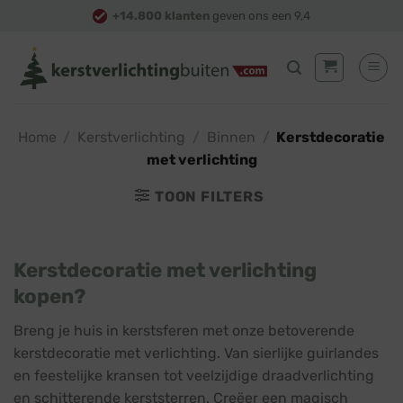
Skip
+14.800 klanten
geven ons een 9,4
to
content
Home
/
Kerstverlichting
/
Binnen
/
Kerstdecoratie
met verlichting
TOON FILTERS
Kerstdecoratie met verlichting
kopen?
Breng je huis in kerstsferen met onze betoverende
kerstdecoratie met verlichting. Van sierlijke guirlandes
en feestelijke kransen tot veelzijdige draadverlichting
en schitterende kerststerren. Creëer een magisch