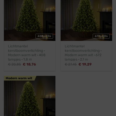
408 LEDs
672 LEDs
Lichtmantel
Lichtmantel
kerstboomverlichting ·
kerstboomverlichting ·
Modern warm wit · 408
Modern warm wit · 672
lampjes · 1,8 m
lampjes · 2,1 m
Oorspronkelijke
Huidige
Oorspronkelijke
Huidige
€
20,85
€
18,76
€
27,45
€
19,29
prijs
prijs
prijs
prijs
was:
is:
was:
is:
€ 20,85.
€ 18,76.
€ 27,45.
€ 19,29.
Modern warm wit