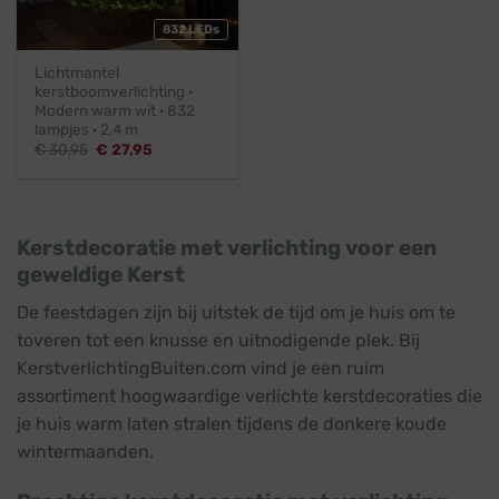
832 LEDs
Lichtmantel
kerstboomverlichting ·
Modern warm wit · 832
lampjes · 2,4 m
Oorspronkelijke
Huidige
€
30,95
€
27,95
prijs
prijs
was:
is:
€ 30,95.
€ 27,95.
Kerstdecoratie met verlichting voor een
geweldige Kerst
De feestdagen zijn bij uitstek de tijd om je huis om te
toveren tot een knusse en uitnodigende plek. Bij
KerstverlichtingBuiten.com vind je een ruim
assortiment hoogwaardige verlichte kerstdecoraties die
je huis warm laten stralen tijdens de donkere koude
wintermaanden.