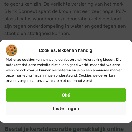
te gebruiken zijn. De verlichte versiering van het merk
Blynx Connect spant de kroon met een zeer hoge IP67-
classificatie, waardoor deze decoraties zelfs bestand
zijn tegen onderdompeling in water en goed tegen een
stootje en stoffigheid kunnen.
Koppelbare kerstdecoratie met verlichting
Cookies, lekker en handig!
Dankzij het koppelbare systeem kun je al onze verlichte
Met onze cookies kunnen we je een betere winkelervaring bieden. Dit
decoraties van het merk Blynx Connect eenvoudig met
betekent dat deze website niet alleen goed werkt, maar dat we onze
website ook voor je kunnen verbeteren en je op een anonieme manier
elkaar combineren. Door te combineren realiseer je een
onze marketing inspanningen ondersteund. Cookies weigeren kan
unieke en persoonlijke uitstraling. Met optionele
slimme
ervoor zorgen dat onze website niet optimaal werkt.
stekkers
en
tijdschakelaars
bedien je je kerstverlichting
op afstand en stel je met een timer in wanneer deze
Oké
aan- en uitgaat. Zo geniet je van je sfeervol verlichte
huis of bedrijf zonder je zorgen te maken over onnodig
Instellingen
energieverbruik.
Bestel je kerstdecoratie gemakkelijk online