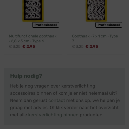
Professioneel
Professioneel
Multifunctionele goothaak
Goothaak · 7 x 1 cm · Type
· 6,8 x 3 cm · Type 6
7
Oorspronkelijke
Huidige
Oorspronkelijke
Huidige
€
3,25
€
2,95
€
3,25
€
2,95
prijs
prijs
prijs
prijs
was:
is:
was:
is:
€ 3,25.
€ 2,95.
€ 3,25.
€ 2,95.
Hulp nodig?
Heb je nog vragen over kerstverlichting
accessoires binnen of kom je er niet helemaal uit?
Neem dan gerust
contact
met ons op, we helpen je
graag met advies. Of klik verder naar het overzicht
met alle
kerstverlichting binnen
producten.