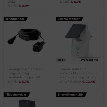
stuks
Oorspronkelijke
Huidige
€
7,65
€
6,95
prijs
prijs
Oorspronkelijke
Huidige
€
2,74
€
2,49
was:
is:
prijs
prijs
€ 7,65.
€ 6,95.
was:
is:
€ 2,74.
€ 2,49.
Verlengsnoer
Slimme stekker
Wi-Fi
Professioneel
Verlengsnoer 10 meter ·
Slimme stekker · 1
Laagspanning
waterdicht stopcontact ·
kerstverlichting · IP44
Wi-Fi smart plug met app
Oorspronkelijke
Huidige
€
6,95
€
5,95
Vanaf:
€
24,95
€
22,45
prijs
prijs
was:
is:
€ 6,95.
€ 5,95.
Tijdschakelaar
Snoerdimmer LED