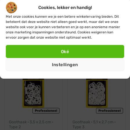
Cookies, lekker en handig!
Met onze cookies kunnen we je een betere winkelervaring bieden. Dit
Professioneel
Professioneel
betekent dat deze website niet alleen goed werkt, maar dat we onze
website ook voor je kunnen verbeteren en je op een anonieme manier
Proefsetje · Inclusief
S-haak · 3,5 x 1,8 cm ·
onze marketing inspanningen ondersteund. Cookies weigeren kan
verzendkosten ·
Type 1
ervoor zorgen dat onze website niet optimaal werkt.
Goothaakjes testen
Oorspronkelijke
Huidige
€
3,25
€
2,95
prijs
prijs
€
2,95
was:
is:
€ 3,25.
€ 2,95.
Oké
Instellingen
Professioneel
Professioneel
Goothaak · 3,5 x 2,5 cm ·
Goothaak · 5,1 x 2,7 cm ·
Type 2
Type 3