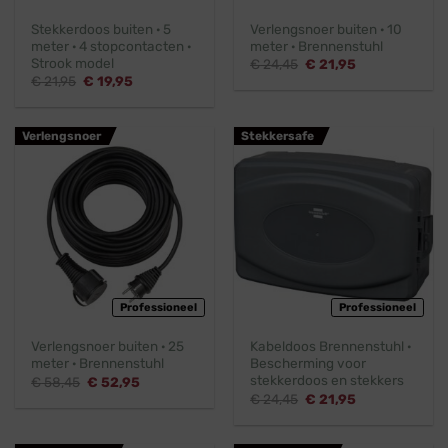
Stekkerdoos buiten · 5
Verlengsnoer buiten · 10
meter · 4 stopcontacten ·
meter · Brennenstuhl
Strook model
Oorspronkelijke
Huidige
€
24,45
€
21,95
prijs
prijs
Oorspronkelijke
Huidige
€
21,95
€
19,95
was:
is:
prijs
prijs
€ 24,45.
€ 21,95.
was:
is:
€ 21,95.
€ 19,95.
Verlengsnoer
Stekkersafe
Professioneel
Professioneel
Verlengsnoer buiten · 25
Kabeldoos Brennenstuhl ·
meter · Brennenstuhl
Bescherming voor
stekkerdoos en stekkers
Oorspronkelijke
Huidige
€
58,45
€
52,95
prijs
prijs
Oorspronkelijke
Huidige
€
24,45
€
21,95
was:
is:
prijs
prijs
€ 58,45.
€ 52,95.
was:
is:
€ 24,45.
€ 21,95.