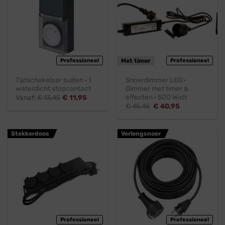
Professioneel
Met timer
Professioneel
Tijdschakelaar buiten · 1
Snoerdimmer LED ·
waterdicht stopcontact
Dimmer met timer &
effecten · 500 Watt
Vanaf:
€
13,45
€
11,95
Oorspronkelijke
Huidige
€
45,45
€
40,95
prijs
prijs
was:
is:
€ 45,45.
€ 40,95.
Stekkerdoos
Verlengsnoer
Professioneel
Professioneel