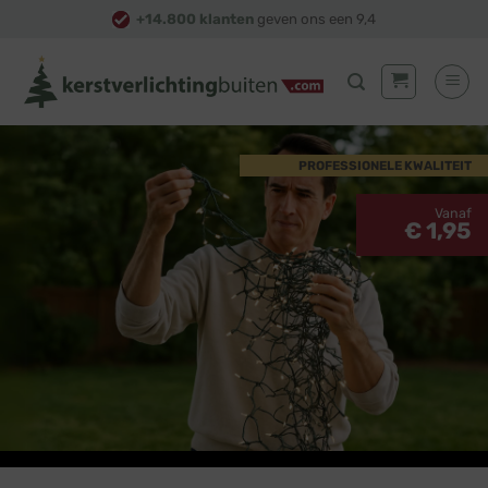
Skip
+14.800 klanten
geven ons een 9,4
to
content
PROFESSIONELE KWALITEIT
Vanaf
€ 1,95