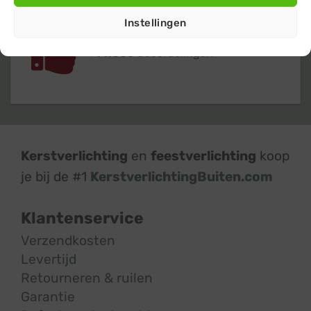
Instellingen
Klanten geven ons een 9,4
op basis van
+14.800
beoordelingen
Kerstverlichting
en
feestverlichting
koop
je bij de #1
KerstverlichtingBuiten.com
Klantenservice
Verzendkosten
Levertijd
Retourneren & ruilen
Garantie