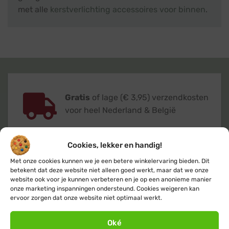
met alle
kerstverlichting accessoires voor binnen
.
Gratis
of lage (€ 3,95) verzendkosten
voor heel Nederland & België
Cookies, lekker en handig!
Met onze cookies kunnen we je een betere winkelervaring bieden. Dit
betekent dat deze website niet alleen goed werkt, maar dat we onze
Verzending
binnen 24 uur
op
website ook voor je kunnen verbeteren en je op een anonieme manier
werkdagen (maandag t/m vrijdag)
onze marketing inspanningen ondersteund. Cookies weigeren kan
ervoor zorgen dat onze website niet optimaal werkt.
Oké