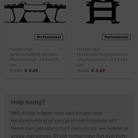
Professioneel
Professioneel
Haspel voor
Haspel voor
kerstverlichting oprollen ·
kerstverlichting opruimen
Professioneel · 39,3 x 11,9
· Professioneel · 19,2 x 15,1
cm
cm
Oorspronkelijke
Huidige
Oorspronkelijke
Huidige
€
3,84
€
3,49
€
2,74
€
2,49
prijs
prijs
prijs
prijs
was:
is:
was:
is:
€ 3,84.
€ 3,49.
€ 2,74.
€ 2,49.
Hulp nodig?
Heb je nog vragen over een haspel voor
kerstverlichting of kom je er niet helemaal uit?
Neem dan gerust
contact
met ons op, we helpen je
graag met advies. Of klik verder naar het overzicht