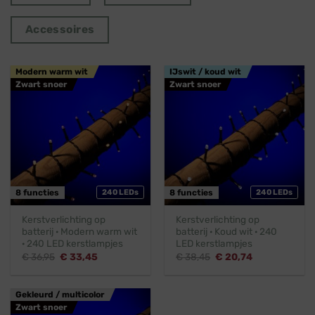
Accessoires
Modern warm wit
IJswit / koud wit
Zwart snoer
Zwart snoer
8 functies
240 LEDs
8 functies
240 LEDs
Kerstverlichting op
Kerstverlichting op
batterij · Modern warm wit
batterij · Koud wit · 240
· 240 LED kerstlampjes
LED kerstlampjes
Oorspronkelijke
Huidige
Oorspronkelijke
Huidige
€
36,95
€
33,45
€
38,45
€
20,74
prijs
prijs
prijs
prijs
was:
is:
was:
is:
€ 36,95.
€ 33,45.
€ 38,45.
€ 20,74.
Gekleurd / multicolor
Zwart snoer