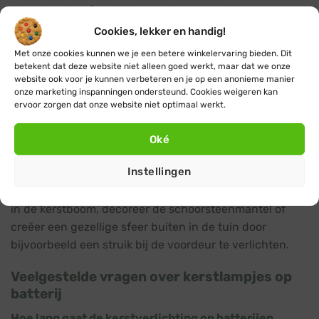
laten branden (zoals de meeste mensen deze
batterijlampjes gebruiken), kun je kiezen uit 7
Cookies, lekker en handig!
dynamische twinkle effecten. Hiermee voeg je indien
Met onze cookies kunnen we je een betere winkelervaring bieden. Dit
gewenst wat extra originaliteit toe aan je
betekent dat deze website niet alleen goed werkt, maar dat we onze
website ook voor je kunnen verbeteren en je op een anonieme manier
feestdagenverlichting.
onze marketing inspanningen ondersteund. Cookies weigeren kan
ervoor zorgen dat onze website niet optimaal werkt.
Eenvoudig te plaatsen en bevestigen
Dankzij de compacte batterijhouder en het ontbreken
Oké
van stekkers is onze kerstverlichting op batterijen
Instellingen
eenvoudig te plaatsen op iedere gewenste locatie
binnen of buiten. Hang de verlichting als een lichtsnoer
in de kerstboom, decoreer de schoorsteenmantel of
creëer een gezellige sfeer buiten in de tuin door
bijvoorbeeld een struik bij de voordeur te verlichten.
Veelgestelde vragen over kerstlampjes op
batterij
Hoe lang gaat de kerstverlichting op batterijen