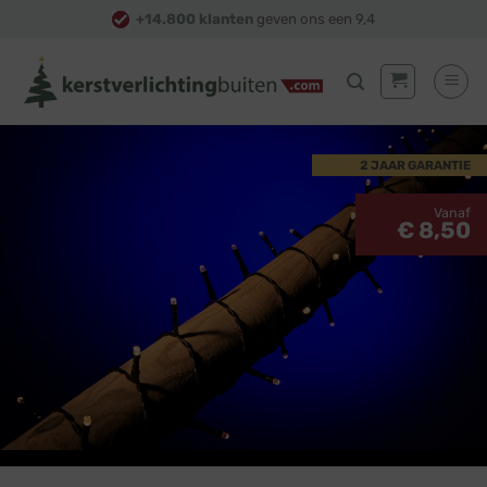
Skip
+14.800 klanten
geven ons een 9,4
to
content
2 JAAR GARANTIE
Vanaf
€ 8,50