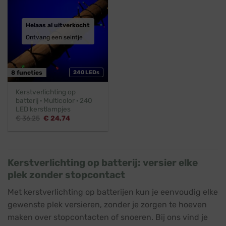
Helaas al uitverkocht
Ontvang een seintje
8 functies
240 LEDs
Kerstverlichting op
batterij · Multicolor · 240
LED kerstlampjes
Oorspronkelijke
Huidige
€
36,25
€
24,74
prijs
prijs
was:
is:
€ 36,25.
€ 24,74.
Kerstverlichting op batterij: versier elke
plek zonder stopcontact
Met kerstverlichting op batterijen kun je eenvoudig elke
gewenste plek versieren, zonder je zorgen te hoeven
maken over stopcontacten of snoeren. Bij ons vind je