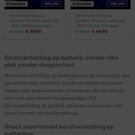
8 functies
368 LEDs
8 functies
480 LEDs
Kerstverlichting op
Kerstverlichting op
batterij · Modern warm wit
batterij · Modern warm wit
· 368 LED kerstlampjes
· 480 LED kerstlampjes
Oorspronkelijke
Huidige
Oorspronkelijke
Huidige
€
43,95
€
39,95
€
49,45
€
44,95
prijs
prijs
prijs
prijs
was:
is:
was:
is:
€ 43,95.
€ 39,95.
€ 49,45.
€ 44,95.
Kerstverlichting op batterij: versier elke
plek zonder stopcontact
Met kerstverlichting op batterijen kun je eenvoudig elke
gewenste plek versieren, zonder je zorgen te hoeven
maken over stopcontacten of snoeren. Bij ons vind je
een ruim assortiment hoogwaardige LED
kerstverlichting op batterij, speciaal ontworpen voor
zowel binnen- als buitengebruik.
Groot assortiment kerstverlichting op
batterijen