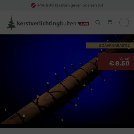
Skip
+14.800 klanten
geven ons een 9,4
to
content
2 JAAR GARANTIE
Vanaf
€ 8,50