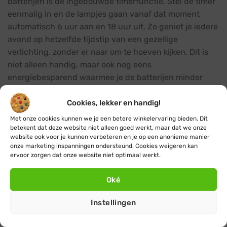
batterijen is de ingebouwde timerfunctie. Stel de timer
eenmalig in en de lampjes gaan vanaf dat moment
automatisch 6 uur aan en 18 uur uit. Zo geniet je iedere
avond op hetzelfde tijdstip van een gezellige
verlichting, zonder er naar om te hoeven kijken. Dit is
niet alleen handig, maar ook nog eens
energiebesparend waarmee je de batterijen minder
vaak hoeft te vervangen.
Cookies, lekker en handig!
Kies uit 8 verschillende lichteffecten
Met onze cookies kunnen we je een betere winkelervaring bieden. Dit
betekent dat deze website niet alleen goed werkt, maar dat we onze
Met de kerstverlichting op batterij van Durawise heb je
website ook voor je kunnen verbeteren en je op een anonieme manier
keuze uit maar liefst 8 verschillende lichteffecten.
onze marketing inspanningen ondersteund. Cookies weigeren kan
Naast de optie om de verlichting gewoon continu te
ervoor zorgen dat onze website niet optimaal werkt.
laten branden (zoals de meeste mensen deze
Oké
batterijlampjes gebruiken), kun je kiezen uit 7
dynamische twinkle effecten. Hiermee voeg je indien
Instellingen
gewenst wat extra originaliteit toe aan je
feestdagenverlichting.