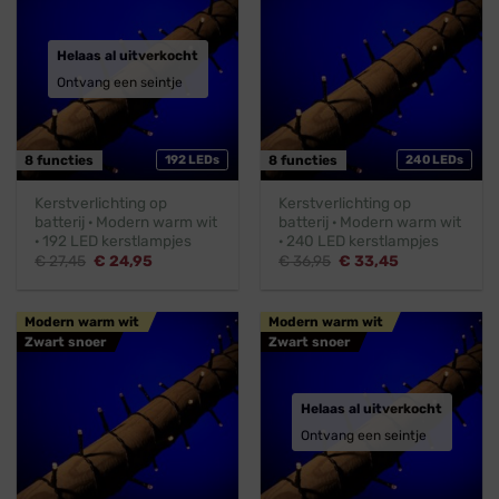
Helaas al uitverkocht
Ontvang een seintje
8 functies
192 LEDs
8 functies
240 LEDs
Kerstverlichting op
Kerstverlichting op
batterij · Modern warm wit
batterij · Modern warm wit
· 192 LED kerstlampjes
· 240 LED kerstlampjes
Oorspronkelijke
Huidige
Oorspronkelijke
Huidige
€
27,45
€
24,95
€
36,95
€
33,45
prijs
prijs
prijs
prijs
was:
is:
was:
is:
€ 27,45.
€ 24,95.
€ 36,95.
€ 33,45.
Modern warm wit
Modern warm wit
Zwart snoer
Zwart snoer
Helaas al uitverkocht
Ontvang een seintje