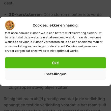
kiest:
3D-kerststerren
: Deze sterren moeten iets verder
van het raam af hangen voor het beste effect.
Cookies, lekker en handig!
Gebruik haakjes of speciale raambevestigingen om
de sterren stevig op te hangen.
Met onze cookies kunnen we je een betere winkelervaring bieden. Dit
betekent dat deze website niet alleen goed werkt, maar dat we onze
Lichtgordijnen
: Bevestig lichtgordijnen eenvoudig
website ook voor je kunnen verbeteren en je op een anonieme manier
onze marketing inspanningen ondersteund. Cookies weigeren kan
aan een bestaande gordijnrail met behulp van tie-
ervoor zorgen dat onze website niet optimaal werkt.
wraps of speciale clips. Zorg ervoor dat de snoeren
en stekkers veilig zijn weggewerkt.
Oké
Raamkerstboom
: Gebruik de meegeleverde
Instellingen
zuignappen om de raamkerstboom direct op het
raam te bevestigen. Controleer regelmatig of de
zuignappen stevig blijven zitten.
Reinig het raam altijd grondig voordat je de verlichting
ophangt en test de verlichting voordat je het raam sluit