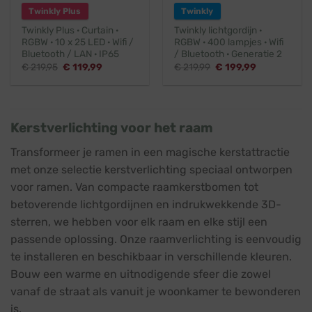
Twinkly Plus
Twinkly
Twinkly Plus · Curtain ·
Twinkly lichtgordijn ·
RGBW · 10 x 25 LED · Wifi /
RGBW · 400 lampjes · Wifi
Bluetooth / LAN · IP65
/ Bluetooth · Generatie 2
Oorspronkelijke
Huidige
Oorspronkelijke
Huidige
€
219,95
€
119,99
€
219,99
€
199,99
prijs
prijs
prijs
prijs
was:
is:
was:
is:
€ 219,95.
€ 119,99.
€ 219,99.
€ 199,99.
Kerstverlichting voor het raam
Transformeer je ramen in een magische kerstattractie
met onze selectie kerstverlichting speciaal ontworpen
voor ramen. Van compacte raamkerstbomen tot
betoverende lichtgordijnen en indrukwekkende 3D-
sterren, we hebben voor elk raam en elke stijl een
passende oplossing. Onze raamverlichting is eenvoudig
te installeren en beschikbaar in verschillende kleuren.
Bouw een warme en uitnodigende sfeer die zowel
vanaf de straat als vanuit je woonkamer te bewonderen
is.