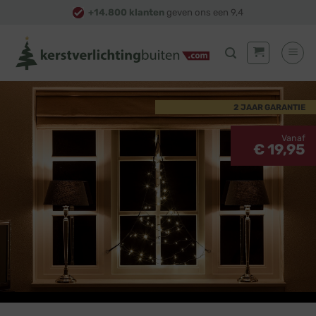
Skip
+14.800 klanten
geven ons een 9,4
to
content
2 JAAR GARANTIE
Vanaf
€ 19,95