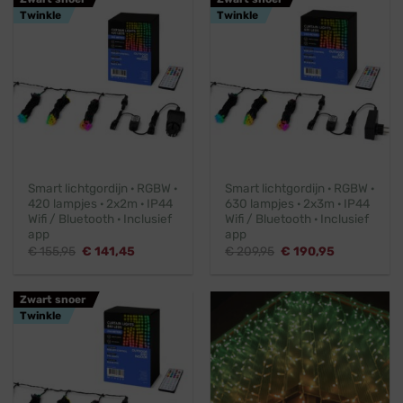
Twinkle
Twinkle
Smart lichtgordijn · RGBW ·
Smart lichtgordijn · RGBW ·
420 lampjes · 2x2m · IP44
630 lampjes · 2x3m · IP44
Wifi / Bluetooth · Inclusief
Wifi / Bluetooth · Inclusief
app
app
Oorspronkelijke
Huidige
Oorspronkelijke
Huidige
€
155,95
€
141,45
€
209,95
€
190,95
prijs
prijs
prijs
prijs
was:
is:
was:
is:
€ 155,95.
€ 141,45.
€ 209,95.
€ 190,95.
Zwart snoer
Twinkle