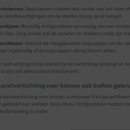
rststerren
: Deze sterren moeten iets verder van het raam a
le raambevestigingen om de sterren stevig op te hangen.
ordijnen
: Bevestig lichtgordijnen eenvoudig aan een besta
e clips. Zorg ervoor dat de snoeren en stekkers veilig zijn 
erstboom
: Gebruik de meegeleverde zuignappen om de raa
eer regelmatig of de zuignappen stevig blijven zitten.
 raam altijd grondig voordat je de verlichting ophangt en tes
te zijn dat alles correct functioneert.
kerstverlichting voor binnen ook buiten gebr
ze kerstverlichting voor binnen is minimaal IP44 gecertifice
n gebruikt kan worden. Onze Blynx lichtgordijnen hebben zel
erdompeling in water.