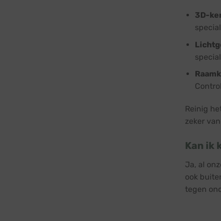
3D-ke
specia
Lichtg
special
Raamk
Control
Reinig het
zeker van 
Kan ik 
Ja, al on
ook buite
tegen ond