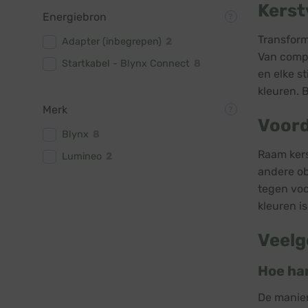
Kerst
Energiebron
Transform
Adapter (inbegrepen)
2
Van compa
Startkabel - Blynx Connect
8
en elke s
kleuren. 
Merk
Voord
Blynx
8
Raam kers
Lumineo
2
andere ob
tegen voc
kleuren i
Veelg
Hoe han
De manier