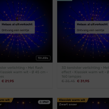
Helaas al uitverkocht
Helaas al uitverkocht
Ontvang een seintje
Ontvang een seintje
72 LEDs
ster verlichting · Met flash
3D kerstster verlichting · Met
 Klassiek warm wit · Ø 45 cm ·
effect · Klassiek warm wit · 
jes
160 lampjes
Oorspronkelijke
Huidige
Oorspronkelijke
Huidige
€
21,95
€
35,45
€
31,95
prijs
prijs
prijs
prijs
was:
is:
was:
is:
€ 24,45.
€ 21,95.
€ 35,45.
€ 31,95.
arm wit
Klassiek warm wit
💧 IP67
r
Zwart snoer