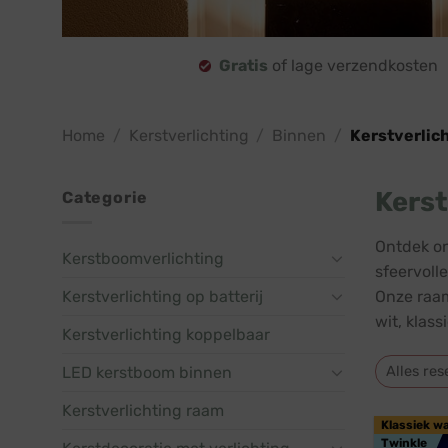
Gratis
of lage verzendkosten
Home
/
Kerstverlichting
/
Binnen
/
Kerstverlic
Kerst
Categorie
Ontdek on
Kerstboomverlichting
sfeervoll
Kerstverlichting op batterij
Onze raam
wit, klas
Kerstverlichting koppelbaar
Alles res
LED kerstboom binnen
Kerstverlichting raam
Klassiek w
Twinkle