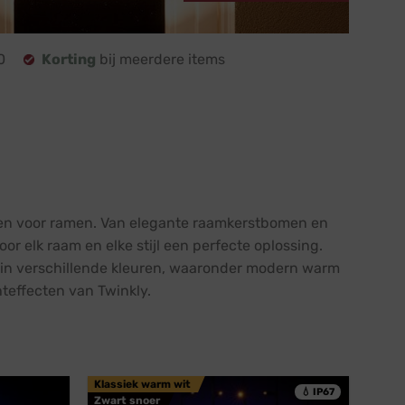
0
Korting
bij meerdere items
pen voor ramen. Van elegante raamkerstbomen en
or elk raam en elke stijl een perfecte oplossing.
r in verschillende kleuren, waaronder modern warm
hteffecten van Twinkly.
Klassiek warm wit
💧 IP67
Zwart snoer