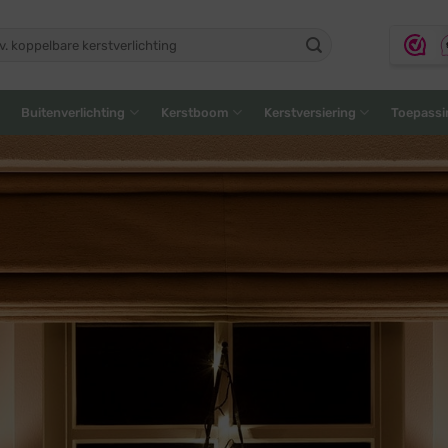
ken
:
Buitenverlichting
Kerstboom
Kerstversiering
Toepassi