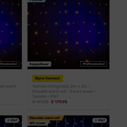
ofessioneel
Koppelbaar
Professioneel
Blynx Connect
siek warm
Twinkle lichtgordijn 2m x 3m ·
Klassiek warm wit · Zwart snoer ·
Twinkle · IP67
Oorspronkelijke
Huidige
€
197,95
€
179,95
prijs
prijs
.
was:
is:
€ 197,95.
€ 179,95.
Klassiek warm wit
💧 IP67
💧 IP67
Wit snoer