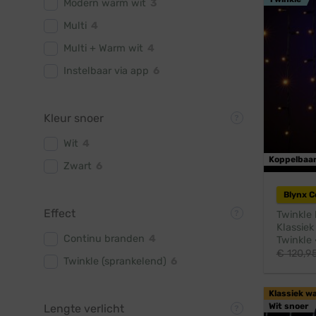
Modern warm wit
3
Multi
4
Multi + Warm wit
4
Instelbaar via app
6
Kleur snoer
Wit
4
Koppelbaa
Zwart
6
Blynx 
Effect
Twinkle 
Klassiek
Continu branden
4
Twinkle 
€
120,9
Twinkle (sprankelend)
6
Klassiek w
Wit snoer
Lengte verlicht