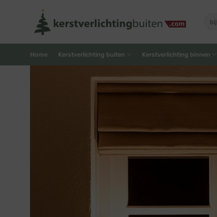
Skip
to
Zoe
naar
content
Home
Kerstverlichting buiten
Kerstverlichting binnen