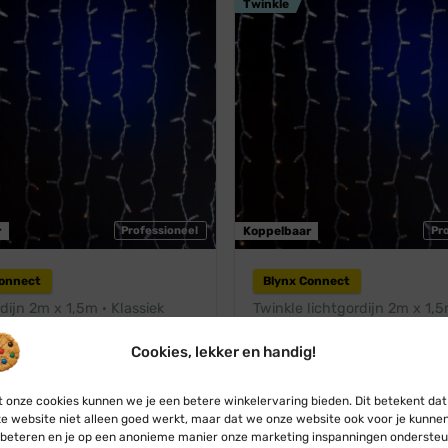
Twinkle
r
Professioneel
Koppelbaar
Pr
Connect
Blynx Connect
dijn 2m x 1,5m · Klassiek
Twinkle lichtgordijn 2m x 1,5
 · Wit snoer · IP67
Klassiek warm wit · Wit snoer
Twinkle
Oorspronkelijke
Huidige
5
€
104,95
Cookies, lekker en handig!
prijs
prijs
Vanaf:
€
115,45
€
104,95
was:
is:
€ 115,45.
€ 104,95.
 onze cookies kunnen we je een betere winkelervaring bieden. Dit betekent dat
e website niet alleen goed werkt, maar dat we onze website ook voor je kunne
arm wit
💧 IP67
beteren en je op een anonieme manier onze marketing inspanningen ondersteu