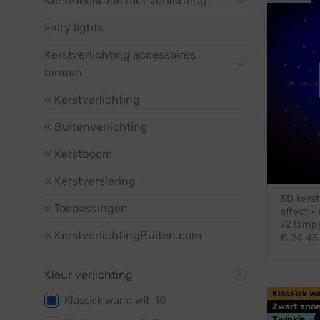
Kerstdecoratie met verlichting
Fairy lights
Kerstverlichting accessoires
binnen
« Kerstverlichting
« Buitenverlichting
« Kerstboom
« Kerstversiering
3D kerst
« Toepassingen
effect ·
72 lamp
« KerstverlichtingBuiten.com
€
24,45
Kleur verlichting
Klassiek w
Klassiek warm wit
10
Zwart snoe
Twinkle