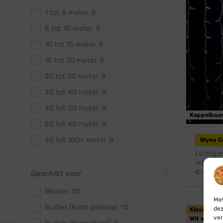
1 tot 5 meter
8
5 tot 10 meter
8
10 tot 15 meter
8
15 tot 20 meter
8
20 tot 30 meter
8
30 tot 40 meter
8
40 tot 50 meter
8
Koppelbaa
50 tot 60 meter
8
60 tot 100+ meter
8
Blynx 
Lichtgor
warm wit
€
115,4
Geschikt voor
Binnen
10
Met
Buiten (korte periode)
10
dez
Klassiek w
ver
Wit snoer