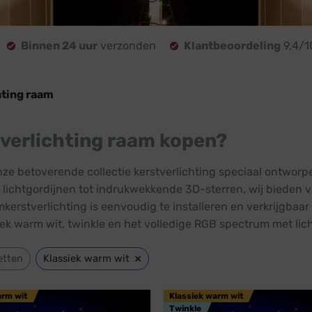
Binnen 24 uur
verzonden
Klantbeoordeling
9,4/1
hting raam
verlichting raam kopen?
ze betoverende collectie kerstverlichting speciaal ontwor
e lichtgordijnen tot indrukwekkende 3D-sterren, wij bieden vo
kerstverlichting is eenvoudig te installeren en verkrijgbaa
siek warm wit, twinkle en het volledige RGB spectrum met lic
×
etten
Klassiek warm wit
arm wit
Klassiek warm wit
Twinkle