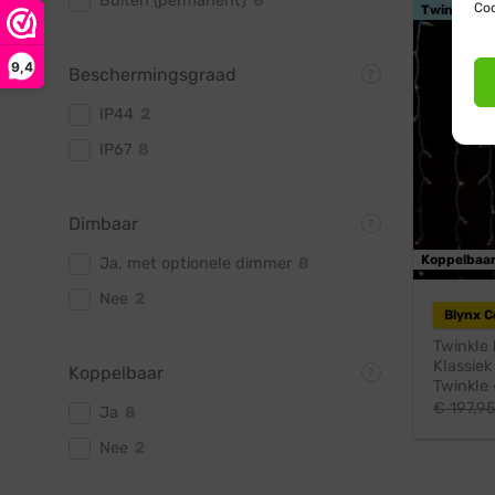
Buiten (permanent)
8
Coo
Twinkle
9,4
Beschermingsgraad
IP44
2
IP67
8
Dimbaar
Koppelbaa
Ja, met optionele dimmer
8
Nee
2
Blynx 
Twinkle 
Klassiek
Koppelbaar
Twinkle 
€
197,9
Ja
8
Nee
2