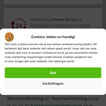
Verzending
binnen 24 uur
op
werkdagen (maandag t/m vrijdag)
Cookies, lekker en handig!
Met onze cookies kunnen we je een betere winkelervaring bieden. Dit
betekent dat deze website niet alleen goed werkt, maar dat we onze
website ook voor je kunnen verbeteren en je op een anonieme manier
onze marketing inspanningen ondersteund. Cookies weigeren kan
Klanten geven ons een 9,4
op basis van
ervoor zorgen dat onze website niet optimaal werkt.
+14.800
beoordelingen
Oké
Instellingen
Kerstverlichting
en
feestverlichting
koop
je bij de #1
KerstverlichtingBuiten.com