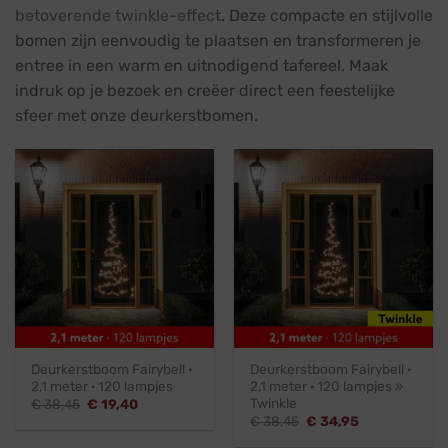
betoverende twinkle-effect
. Deze compacte en stijlvolle
bomen zijn eenvoudig te plaatsen en transformeren je
entree in een warm en uitnodigend tafereel. Maak
indruk op je bezoek en creëer direct een feestelijke
sfeer met onze deurkerstbomen.
Deurkerstboom Fairybell ·
Deurkerstboom Fairybell ·
2,1 meter · 120 lampjes
2,1 meter · 120 lampjes »
Twinkle
Oorspronkelijke
Huidige
€
38,45
€
19,40
prijs
prijs
Oorspronkelijke
Huidige
€
38,45
€
34,95
was:
is:
prijs
prijs
€ 38,45.
€ 19,40.
was:
is: