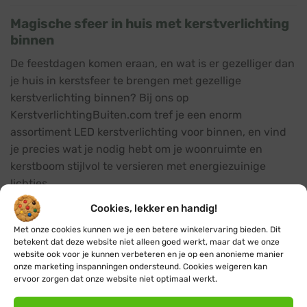
Magische sfeer in huis met kerstverlichting
binnen
De feestdagen komen eraan, en wat is er gezelliger dan
je huis in kerstsfeer te brengen met gezellige
kerstverlichting binnen? Bij ons op
KerstverlichtingBuiten.com tref je een enorm
assortiment LED kerstverlichting voor binnen, en vind
je precies wat je nodig hebt om je woonruimte en
kerstboom stijlvol te versieren met energiezuinige
lichtjes.
Cookies, lekker en handig!
Van kerstboomverlichting tot
raamverlichting en kerstkransen
Met onze cookies kunnen we je een betere winkelervaring bieden. Dit
betekent dat deze website niet alleen goed werkt, maar dat we onze
Of je nu op zoek bent naar mooie kerstboomverlichting,
website ook voor je kunnen verbeteren en je op een anonieme manier
onze marketing inspanningen ondersteund. Cookies weigeren kan
raamverlichting of prachtig verlicht kerstgroen en
ervoor zorgen dat onze website niet optimaal werkt.
uniek verlichte decoraties, we kunnen je er allemaal
vlot mee verder helpen. Onze collectie kerstverlichting