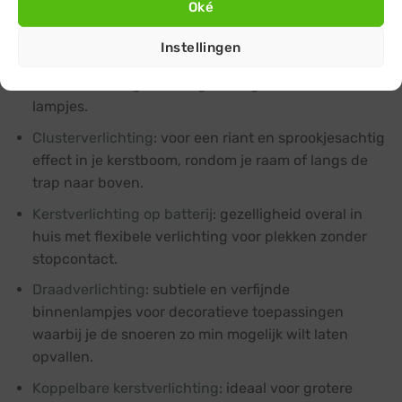
Oké
binnen omvat:
Instellingen
Kerstboomverlichting binnen
: van traditionele
kaarsverlichting tot energiezuinige mini LED-
lampjes.
Clusterverlichting
: voor een riant en sprookjesachtig
effect in je kerstboom, rondom je raam of langs de
trap naar boven.
Kerstverlichting op batterij
: gezelligheid overal in
huis met flexibele verlichting voor plekken zonder
stopcontact.
Draadverlichting
: subtiele en verfijnde
binnenlampjes voor decoratieve toepassingen
waarbij je de snoeren zo min mogelijk wilt laten
opvallen.
Koppelbare kerstverlichting
: ideaal voor grotere