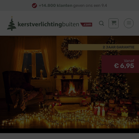
Skip
+14.800 klanten
geven ons een 9,4
to
content
2 JAAR GARANTIE
Vanaf
€ 6,95