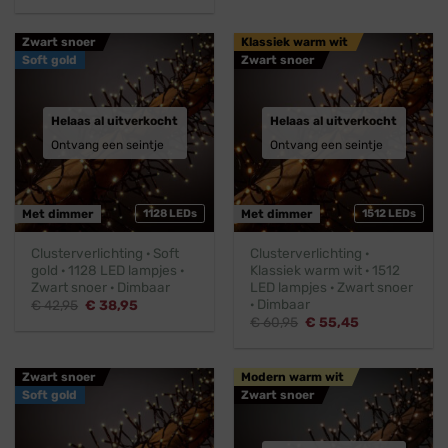
€ 42,95.
€ 38,95.
was:
is:
€ 41,45.
€ 37,45.
Zwart snoer
Klassiek warm wit
Soft gold
Zwart snoer
Helaas al uitverkocht
Helaas al uitverkocht
Ontvang een seintje
Ontvang een seintje
Met dimmer
1128 LEDs
Met dimmer
1512 LEDs
Clusterverlichting · Soft
Clusterverlichting ·
gold · 1128 LED lampjes ·
Klassiek warm wit · 1512
Zwart snoer · Dimbaar
LED lampjes · Zwart snoer
· Dimbaar
Oorspronkelijke
Huidige
€
42,95
€
38,95
prijs
prijs
Oorspronkelijke
Huidige
€
60,95
€
55,45
was:
is:
prijs
prijs
€ 42,95.
€ 38,95.
was:
is:
€ 60,95.
€ 55,45.
Zwart snoer
Modern warm wit
Soft gold
Zwart snoer