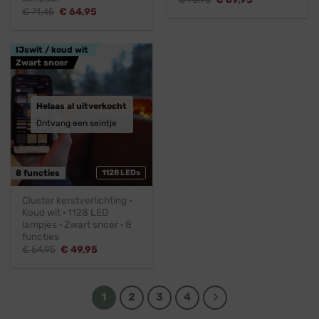
prijs
prijs
Oorspronkelijke
Huidige
€
71,45
€
64,95
was:
is:
prijs
prijs
€ 76,95.
€ 69,95.
was:
is:
€ 71,45.
€ 64,95.
IJswit / koud wit
Zwart snoer
Helaas al uitverkocht
Ontvang een seintje
8 functies
1128 LEDs
Cluster kerstverlichting ·
Koud wit · 1128 LED
lampjes · Zwart snoer · 8
functies
Oorspronkelijke
Huidige
€
54,95
€
49,95
prijs
prijs
was:
is:
€ 54,95.
€ 49,95.
1
2
3
4