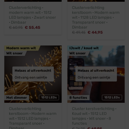
Clusterverlichting ·
Clusterverlichting
modern warm wit · 1512
kerstboom · Modern warm
LED lampjes · Zwart snoer
wit · 1128 LED lampjes ·
· Dimbaar
Transparant snoer ·
Dimbaar
Oorspronkelijke
Huidige
€
60,95
€
55,45
prijs
prijs
Oorspronkelijke
Huidige
€
49,45
€
44,95
was:
is:
prijs
prijs
€ 60,95.
€ 55,45.
was:
is:
€ 49,45.
€ 44,95.
Modern warm wit
IJswit / koud wit
Wit snoer
Wit snoer
Helaas al uitverkocht
Helaas al uitverkocht
Ontvang een seintje
Ontvang een seintje
Met dimmer
1512 LEDs
8 functies
1512 LEDs
Clusterverlichting
Cluster kerstverlichting ·
kerstboom · Modern warm
Koud wit · 1512 LED
wit · 1512 LED lampjes ·
lampjes · Wit snoer · 8
Transparant snoer ·
functies
Dimbaar
Oorspronkelijke
Huidige
€
76,95
€
69,95