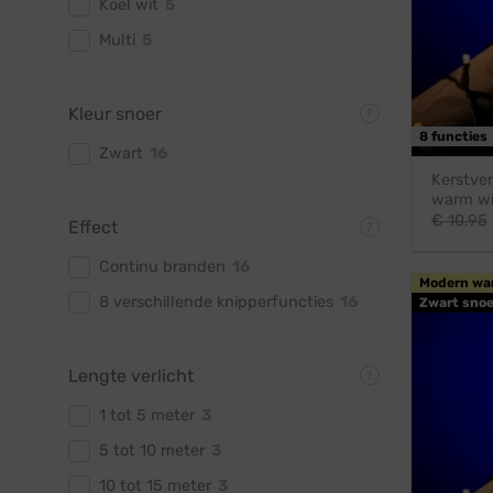
Koel wit
5
Multi
5
Kleur snoer
8 functies
Zwart
16
Kerstver
warm wi
€
10,95
Effect
Continu branden
16
Modern wa
8 verschillende knipperfuncties
16
Zwart snoe
Lengte verlicht
1 tot 5 meter
3
5 tot 10 meter
3
10 tot 15 meter
3