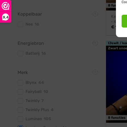
Coo
8 functies
Koppelbaar
Kerstver
9,4
· 48 LED
Nee
16
€
10,95
Energiebron
IJswit / ko
Zwart snoe
Batterij
16
Merk
Blynx
44
Fairybell
10
Twinkly
7
Twinkly Plus
4
8 functies
Lumineo
105