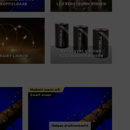
KOPPELBAAR
LED KERSTBOOM BINNEN
KERSTVERLICHTING
FAIRY LIGHTS
ACCESSOIRES BINNEN
Modern warm wit
Zwart snoer
Helaas al uitverkocht