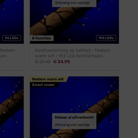
Ontvang een seintje
96 LEDs
8 functies
192 LEDs
· Modern
Kerstverlichting op batterij · Modern
jes
warm wit · 192 LED kerstlampjes
Oorspronkelijke
Huidige
€
27,45
€
24,95
prijs
prijs
was:
is:
€ 27,45.
€ 24,95.
Modern warm wit
Zwart snoer
Helaas al uitverkocht
Ontvang een seintje