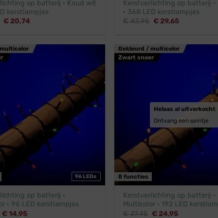
lichting op batterij · Koud wit
Kerstverlichting op batterij 
ED kerstlampjes
· 368 LED kerstlampjes
Oorspronkelijke
Huidige
Oorspronkelijke
Huidige
€
20,74
€
43,95
€
29,65
prijs
prijs
prijs
prijs
was:
is:
was:
is:
€ 38,45.
€ 20,74.
€ 43,95.
€ 29,65.
multicolor
Gekleurd / multicolor
r
Zwart snoer
Helaas al uitverkocht
Ontvang een seintje
96 LEDs
8 functies
lichting op batterij ·
Kerstverlichting op batterij ·
or · 96 LED kerstlampjes
Multicolor · 192 LED kerstla
Oorspronkelijke
Huidige
Oorspronkelijke
Huidige
€
14,95
€
27,45
€
24,95