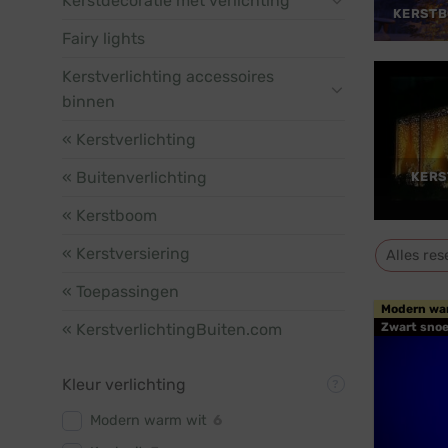
Kerstdecoratie met verlichting
KERSTB
Fairy lights
Kerstverlichting accessoires
binnen
« Kerstverlichting
« Buitenverlichting
KERS
« Kerstboom
« Kerstversiering
Alles res
« Toepassingen
Modern wa
« KerstverlichtingBuiten.com
Zwart snoe
Kleur verlichting
Modern warm wit
6