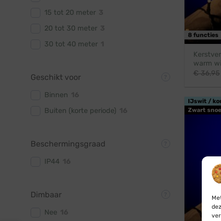
15 tot 20 meter
3
20 tot 30 meter
3
8 functies
30 tot 40 meter
1
Kerstver
warm wi
€
36,95
Geschikt voor
Binnen
16
IJswit / ko
Zwart snoe
Buiten (korte periode)
16
Beschermingsgraad
IP44
16
Dimbaar
Met
dez
Nee
16
ver