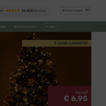
Winkelwagen
Login
ngen
Klantenservice
2 JAAR GARANTIE
Vanaf
€ 6,95