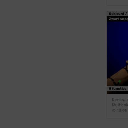
Gekleurd / 
Zwart snoe
8 functies
Kerstver
Multicol
€
43,95