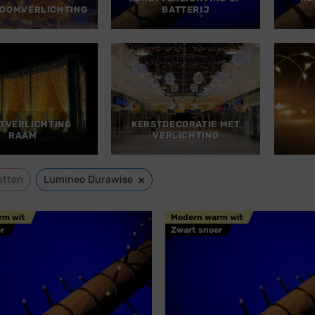
OOMVERLICHTING
BATTERIJ
TVERLICHTING
KERSTDECORATIE MET
RAAM
VERLICHTING
×
etten
Lumineo Durawise
rm wit
Modern warm wit
r
Zwart snoer