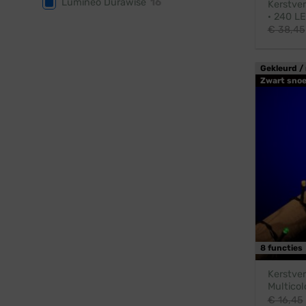
Lumineo Durawise
16
Kerstver
· 240 L
€
38,45
Gekleurd / 
Zwart snoe
8 functies
Kerstver
Multicol
€
16,45