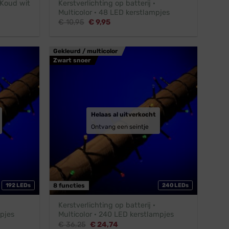
· Koud wit
Kerstverlichting op batterij ·
Multicolor · 48 LED kerstlampjes
Oorspronkelijke
Huidige
€
10,95
€
9,95
prijs
prijs
was:
is:
€ 10,95.
€ 9,95.
Gekleurd / multicolor
Zwart snoer
Helaas al uitverkocht
Ontvang een seintje
192 LEDs
8 functies
240 LEDs
Kerstverlichting op batterij ·
mpjes
Multicolor · 240 LED kerstlampjes
Oorspronkelijke
Huidige
€
36,25
€
24,74