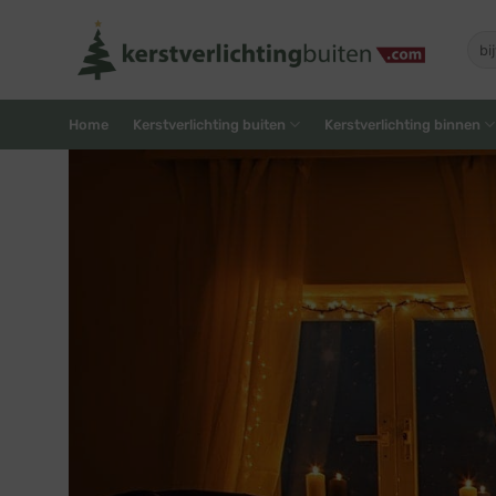
Skip
to
Zoe
naar
content
Home
Kerstverlichting buiten
Kerstverlichting binnen