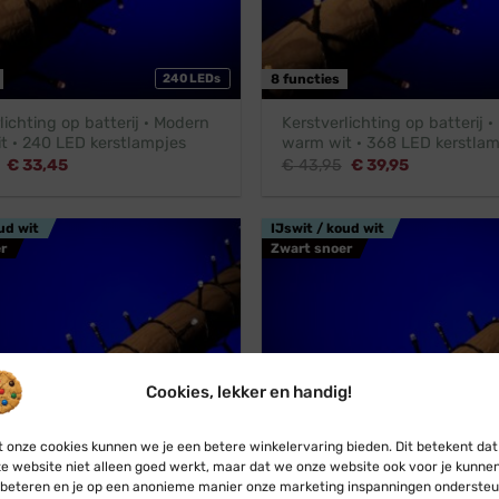
240 LEDs
8 functies
lichting op batterij · Modern
Kerstverlichting op batterij 
t · 240 LED kerstlampjes
warm wit · 368 LED kerstlam
Oorspronkelijke
Huidige
Oorspronkelijke
Huidige
€
33,45
€
43,95
€
39,95
prijs
prijs
prijs
prijs
was:
is:
was:
is:
€ 36,95.
€ 33,45.
€ 43,95.
€ 39,95.
ud wit
IJswit / koud wit
r
Zwart snoer
Cookies, lekker en handig!
 onze cookies kunnen we je een betere winkelervaring bieden. Dit betekent dat
e website niet alleen goed werkt, maar dat we onze website ook voor je kunne
beteren en je op een anonieme manier onze marketing inspanningen ondersteu