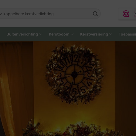
ken
:
Buitenverlichting
Kerstboom
Kerstversiering
Toepassi