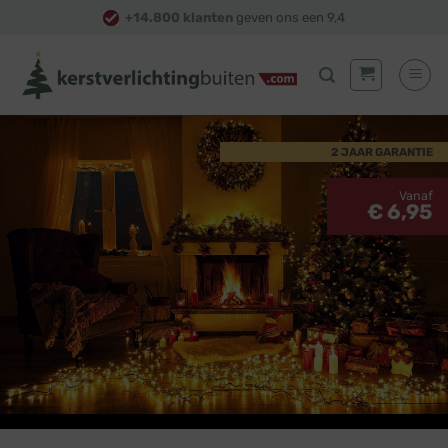
Skip
+14.800 klanten
geven ons een 9,4
to
content
2 JAAR GARANTIE
Vanaf
€ 6,95