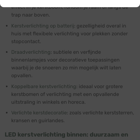
effect in je kerstboom, rondom je raam of langs de
trap naar boven.
Kerstverlichting op batterij
: gezelligheid overal in
huis met flexibele verlichting voor plekken zonder
stopcontact.
Draadverlichting
: subtiele en verfijnde
binnenlampjes voor decoratieve toepassingen
waarbij je de snoeren zo min mogelijk wilt laten
opvallen.
Koppelbare kerstverlichting
: ideaal voor grotere
kerstbomen of verlichting met een opvallende
uitstraling in winkels en horeca.
Verlichte kerstdecoratie
: zoals verlichte kerststerren,
kransen en guirlandes.
LED kerstverlichting binnen: duurzaam en