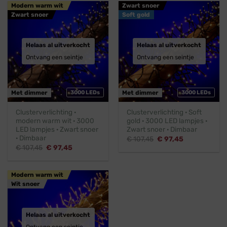
Modern warm wit
Zwart snoer
Zwart snoer
Soft gold
Helaas al uitverkocht
Helaas al uitverkocht
Ontvang een seintje
Ontvang een seintje
Met dimmer
3000 LEDs
Met dimmer
3000 LEDs
Clusterverlichting ·
Clusterverlichting · Soft
modern warm wit · 3000
gold · 3000 LED lampjes ·
LED lampjes · Zwart snoer
Zwart snoer · Dimbaar
· Dimbaar
Oorspronkelijke
Huidige
€
107,45
€
97,45
prijs
prijs
Oorspronkelijke
Huidige
€
107,45
€
97,45
was:
is:
prijs
prijs
€ 107,45.
€ 97,45.
was:
is:
€ 107,45.
€ 97,45.
Modern warm wit
Wit snoer
Helaas al uitverkocht