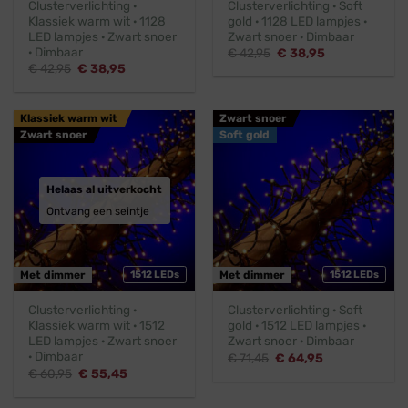
Clusterverlichting ·
Clusterverlichting · Soft
Klassiek warm wit · 1128
gold · 1128 LED lampjes ·
LED lampjes · Zwart snoer
Zwart snoer · Dimbaar
· Dimbaar
Oorspronkelijke
Huidige
€
42,95
€
38,95
prijs
prijs
Oorspronkelijke
Huidige
€
42,95
€
38,95
was:
is:
prijs
prijs
€ 42,95.
€ 38,95.
was:
is:
€ 42,95.
€ 38,95.
Klassiek warm wit
Zwart snoer
Zwart snoer
Soft gold
Helaas al uitverkocht
Ontvang een seintje
Met dimmer
1512 LEDs
Met dimmer
1512 LEDs
Clusterverlichting ·
Clusterverlichting · Soft
Klassiek warm wit · 1512
gold · 1512 LED lampjes ·
LED lampjes · Zwart snoer
Zwart snoer · Dimbaar
· Dimbaar
Oorspronkelijke
Huidige
€
71,45
€
64,95
prijs
prijs
Oorspronkelijke
Huidige
€
60,95
€
55,45
was:
is:
prijs
prijs
€ 71,45.
€ 64,95.
was:
is:
€ 60,95.
€ 55,45.