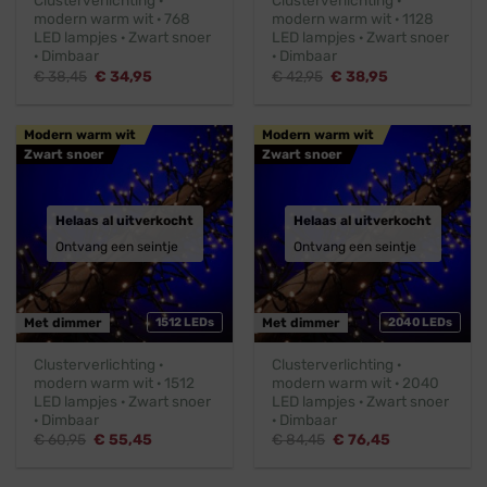
Clusterverlichting ·
Clusterverlichting ·
modern warm wit · 768
modern warm wit · 1128
LED lampjes · Zwart snoer
LED lampjes · Zwart snoer
· Dimbaar
· Dimbaar
Oorspronkelijke
Huidige
Oorspronkelijke
Huidige
€
38,45
€
34,95
€
42,95
€
38,95
prijs
prijs
prijs
prijs
was:
is:
was:
is:
€ 38,45.
€ 34,95.
€ 42,95.
€ 38,95.
Modern warm wit
Modern warm wit
Zwart snoer
Zwart snoer
Helaas al uitverkocht
Helaas al uitverkocht
Ontvang een seintje
Ontvang een seintje
Met dimmer
1512 LEDs
Met dimmer
2040 LEDs
Clusterverlichting ·
Clusterverlichting ·
modern warm wit · 1512
modern warm wit · 2040
LED lampjes · Zwart snoer
LED lampjes · Zwart snoer
· Dimbaar
· Dimbaar
Oorspronkelijke
Huidige
Oorspronkelijke
Huidige
€
60,95
€
55,45
€
84,45
€
76,45
prijs
prijs
prijs
prijs
was:
is:
was:
is:
€ 60,95.
€ 55,45.
€ 84,45.
€ 76,45.