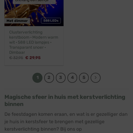
Ontvang een seintje
Met dimmer
588 LEDs
Clusterverlichting
kerstboom · Modern warm
wit · 588 LED lampjes ·
Transparant snoer ·
Dimbaar
Oorspronkelijke
Huidige
€
32,95
€
29,95
prijs
prijs
was:
is:
€ 32,95.
€ 29,95.
1
2
3
4
5
Magische sfeer in huis met kerstverlichting
binnen
De feestdagen komen eraan, en wat is er gezelliger dan
je huis in kerstsfeer te brengen met gezellige
kerstverlichting binnen? Bij ons op