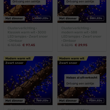
Ontvang een seintje
Ontvang een seintje
Met dimmer
3000 LEDs
Met dimmer
588 LEDs
Clusterverlichting ·
Clusterverlichting ·
Klassiek warm wit · 3000
modern warm wit · 588
LED lampjes · Zwart snoer
LED lampjes · Zwart snoer
· Dimbaar
· Dimbaar
Oorspronkelijke
Huidige
Oorspronkelijke
Huidige
€
107,45
€
97,45
€
32,95
€
29,95
prijs
prijs
prijs
prijs
was:
is:
was:
is:
€ 107,45.
€ 97,45.
€ 32,95.
€ 29,95.
Modern warm wit
Modern warm wit
Zwart snoer
Zwart snoer
Helaas al uitverkocht
Ontvang een seintje
Met dimmer
768 LEDs
Met dimmer
1128 LEDs