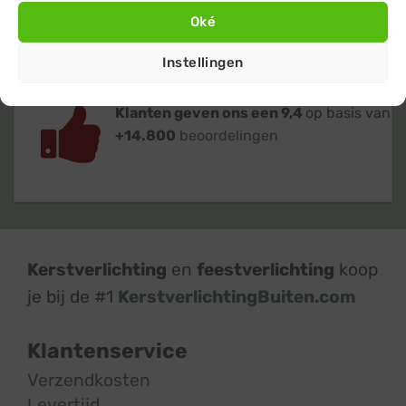
Oké
Instellingen
Klanten geven ons een 9,4
op basis van
+14.800
beoordelingen
Kerstverlichting
en
feestverlichting
koop
je bij de #1
KerstverlichtingBuiten.com
Klantenservice
Verzendkosten
Levertijd