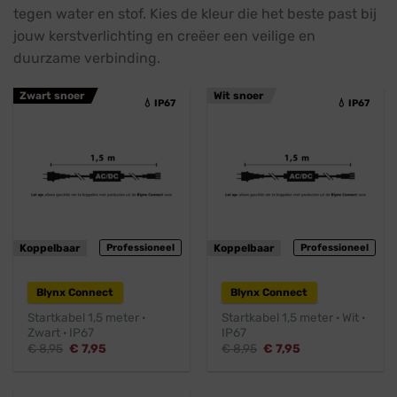
tegen water en stof. Kies de kleur die het beste past bij
jouw kerstverlichting en creëer een veilige en
duurzame verbinding.
Zwart snoer
Wit snoer
💧 IP67
💧 IP67
Koppelbaar
Professioneel
Koppelbaar
Professioneel
Blynx Connect
Blynx Connect
Startkabel 1,5 meter ·
Startkabel 1,5 meter · Wit ·
Zwart · IP67
IP67
Oorspronkelijke
Huidige
Oorspronkelijke
Huidige
€
8,95
€
7,95
€
8,95
€
7,95
prijs
prijs
prijs
prijs
was:
is:
was:
is:
€ 8,95.
€ 7,95.
€ 8,95.
€ 7,95.