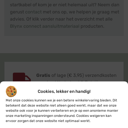
startkabel of kom je er niet helemaal uit? Neem dan
gerust
contact
met ons op, we helpen je graag met
advies. Of klik verder naar het overzicht met alle
Blynx connect aansluitmateriaal
producten.
Gratis
of lage (€ 3,95) verzendkosten
voor heel Nederland & België
Cookies, lekker en handig!
Met onze cookies kunnen we je een betere winkelervaring bieden. Dit
betekent dat deze website niet alleen goed werkt, maar dat we onze
website ook voor je kunnen verbeteren en je op een anonieme manier
onze marketing inspanningen ondersteund. Cookies weigeren kan
Verzending
binnen 24 uur
op
ervoor zorgen dat onze website niet optimaal werkt.
werkdagen (maandag t/m vrijdag)