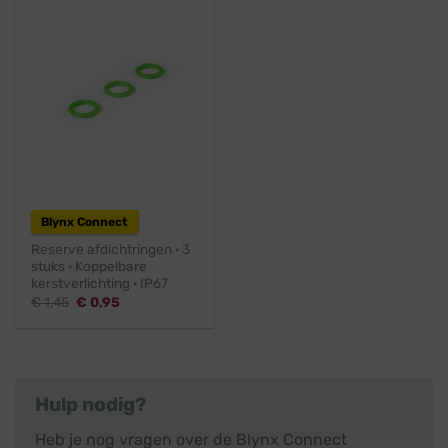
Blynx Connect
Reserve afdichtringen · 3
stuks · Koppelbare
kerstverlichting · IP67
Oorspronkelijke
Huidige
€
1,45
€
0,95
prijs
prijs
was:
is:
€ 1,45.
€ 0,95.
Hulp nodig?
Heb je nog vragen over de Blynx Connect