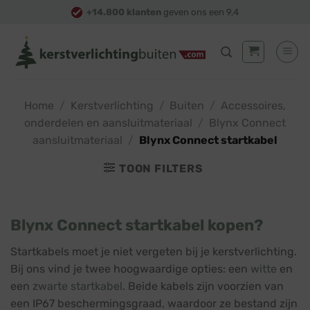
Skip
+14.800 klanten
geven ons een 9,4
to
content
Home
/
Kerstverlichting
/
Buiten
/
Accessoires,
onderdelen en aansluitmateriaal
/
Blynx Connect
aansluitmateriaal
/
Blynx Connect startkabel
TOON FILTERS
Blynx Connect startkabel kopen?
Startkabels moet je niet vergeten bij je kerstverlichting.
Bij ons vind je twee hoogwaardige opties: een
witte
en
een
zwarte startkabel
. Beide kabels zijn voorzien van
een IP67 beschermingsgraad, waardoor ze bestand zijn