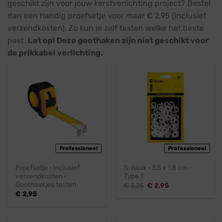
geschikt zijn voor jouw kerstverlichting project? Bestel
dan een handig proefsetje voor maar € 2.95 (inclusief
verzendkosten). Zo kun je zelf testen welke het beste
past.
Let op! Deze goothaken zijn niet geschikt voor
de prikkabel verlichting.
Professioneel
Professioneel
Proefsetje · Inclusief
S-haak · 3,5 x 1,8 cm ·
verzendkosten ·
Type 1
Goothaakjes testen
Oorspronkelijke
Huidige
€
3,25
€
2,95
prijs
prijs
€
2,95
was:
is:
€ 3,25.
€ 2,95.