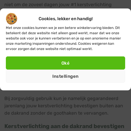
niet om de zoveel dagen jouw #1 kerstverlichting
opnieuw aan de dakgoot bevestigen. Het is daarom van
Cookies, lekker en handig!
belang jouw kerstlampjes te bevestigen met
hoogwaardige kwaliteit bevestigingsmaterialen. Zo sta
Met onze cookies kunnen we je een betere winkelervaring bieden. Dit
betekent dat deze website niet alleen goed werkt, maar dat we onze
je niet elke week opnieuw te prutsen met verschillende
website ook voor je kunnen verbeteren en je op een anonieme manier
verlichtingssnoeren en ben je de gehele kerstperiode
onze marketing inspanningen ondersteund. Cookies weigeren kan
verzekerd van veilig en stevig hangende
ervoor zorgen dat onze website niet optimaal werkt.
kerstverlichting. Onze goothaken zijn gemaakt van
stevig plastic en gaan gegarandeerd jarenlang mee.
Oké
Het is dan ook niet voor niks dat wij op alle goothaken
Instellingen
maar liefst twee jaar garantie geven. Dit zegt echter
niets over de levensduur van onze producten.
Bij zorgvuldig gebruik kun je namelijk gegarandeerd
jarenlang jouw kerstverlichting bevestigen buiten aan
de dakrand zonder de goothaken te vervangen.
Kerstverlichting aan de dakrand bevestigen