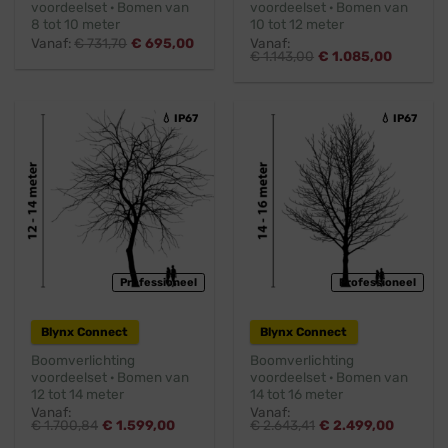
voordeelset · Bomen van
voordeelset · Bomen van
8 tot 10 meter
10 tot 12 meter
Vanaf:
€
731,70
€
695,00
Vanaf:
€
1.143,00
€
1.085,00
💧 IP67
💧 IP67
Professioneel
Professioneel
Blynx Connect
Blynx Connect
Boomverlichting
Boomverlichting
voordeelset · Bomen van
voordeelset · Bomen van
12 tot 14 meter
14 tot 16 meter
Vanaf:
Vanaf:
€
1.700,84
€
1.599,00
€
2.643,41
€
2.499,00