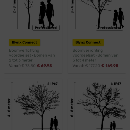
Professioneel
Professioneel
Blynx Connect
Blynx Connect
Boomverlichting
Boomverlichting
voordeelset · Bomen van
voordeelset · Bomen van
2 tot 3 meter
3 tot 4 meter
Vanaf:
€
73,80
€
69,95
Vanaf:
€
177,20
€
169,95
💧 IP67
💧 IP67