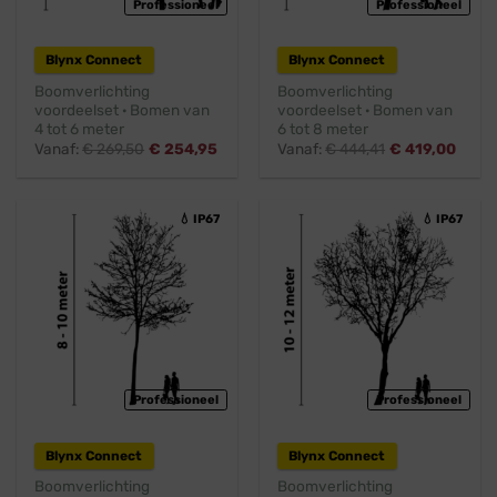
Professioneel
Professioneel
Blynx Connect
Blynx Connect
Boomverlichting
Boomverlichting
voordeelset · Bomen van
voordeelset · Bomen van
4 tot 6 meter
6 tot 8 meter
Vanaf:
€
269,50
€
254,95
Vanaf:
€
444,41
€
419,00
💧 IP67
💧 IP67
Professioneel
Professioneel
Blynx Connect
Blynx Connect
Boomverlichting
Boomverlichting