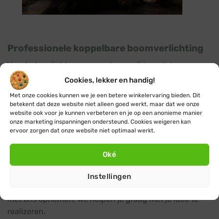
Professionele koppelbare boomverlichting
Voor het verlichten van een boom zit je met de
professionele boomverlichting van Blynx goed. Met
Cookies, lekker en handig!
deze handige boomverlichting sets kun je gemakkelijk
Met onze cookies kunnen we je een betere winkelervaring bieden. Dit
boomverlichting bestellen voor jouw boomlengte en
betekent dat deze website niet alleen goed werkt, maar dat we onze
gewenste lichteffect. Koppelbare verlichting van Blynx
website ook voor je kunnen verbeteren en je op een anonieme manier
onze marketing inspanningen ondersteund. Cookies weigeren kan
heeft een IP67-certificering, waardoor de verlichting
ervoor zorgen dat onze website niet optimaal werkt.
volledig waterdicht is. De snoeren zijn van
professionele rubbere kwaliteit met een koperen kern.
Oké
Je kunt gebruik maken van splitters en verlengsnoeren
voor extra vrijheid in je verlichting. Indien je vragen
Instellingen
hebt over je boomverlichting plan kun je altijd contact
met ons opnemen, we helpen je graag met je idee te
realizeren.