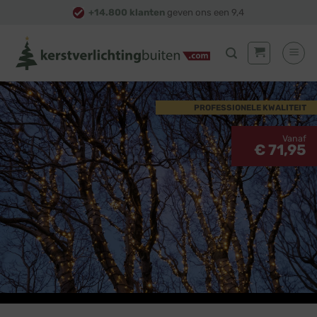
Skip
+14.800 klanten
geven ons een 9,4
to
content
PROFESSIONELE KWALITEIT
Vanaf
€ 71,95