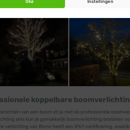
Oké
Instellingen
ssionele koppelbare boomverlichti
verlichten van een boom zit je met de professionele boomve
chting sets kun je gemakkelijk boomverlichting bestellen v
e verlichting van Blynx heeft een IP67-certificering, waardo