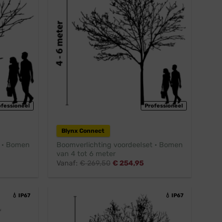
ofessioneel
Professioneel
Blynx Connect
t · Bomen
Boomverlichting voordeelset · Bomen
van 4 tot 6 meter
Vanaf:
€
269,50
€
254,95
💧 IP67
💧 IP67