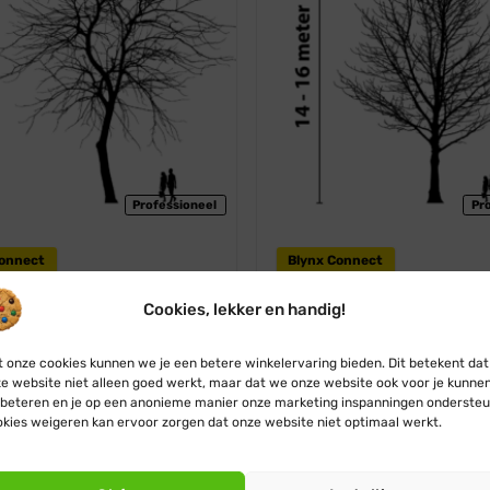
Professioneel
Pr
Connect
Blynx Connect
lichting voordeelset · Bomen
Boomverlichting voordeelse
Cookies, lekker en handig!
ot 14 meter
van 14 tot 16 meter
€
1.700,84
€
1.599,00
Vanaf:
€
2.643,41
€
2.499,0
 onze cookies kunnen we je een betere winkelervaring bieden. Dit betekent dat
e website niet alleen goed werkt, maar dat we onze website ook voor je kunne
beteren en je op een anonieme manier onze marketing inspanningen ondersteu
kies weigeren kan ervoor zorgen dat onze website niet optimaal werkt.
Boomverlichting foto's v