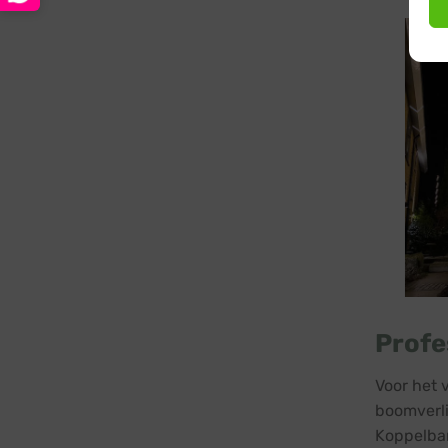
Profe
Voor het 
boomverli
Koppelbar