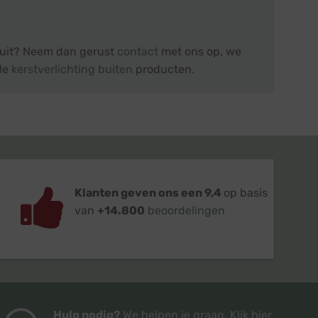
l uit? Neem dan gerust
contact
met ons op, we
lle
kerstverlichting buiten
producten.
Klanten geven ons een 9,4
op basis
van
+14.800
beoordelingen
Hulp nodig?
We helpen je graag.
Klik hier