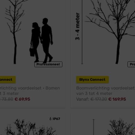
Professioneel
Pr
Connect
Blynx Connect
lichting voordeelset · Bomen
Boomverlichting voordeelse
t 3 meter
van 3 tot 4 meter
€
73,80
€
69,95
Vanaf:
€
177,20
€
169,95
💧 IP67