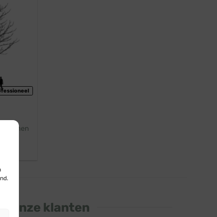
ofessioneel
t · Bomen
0
n
nd.
an onze klanten