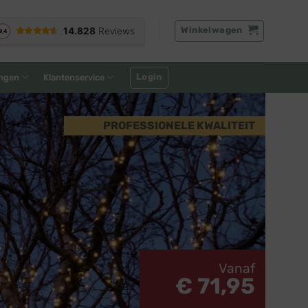
Winkelwagen
Login
ngen
Klantenservice
PROFESSIONELE KWALITEIT
Vanaf
€ 71,95