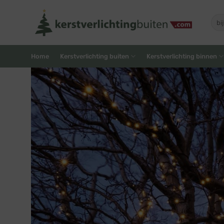
Skip
to
Zoe
naar
content
Home
Kerstverlichting buiten
Kerstverlichting binnen