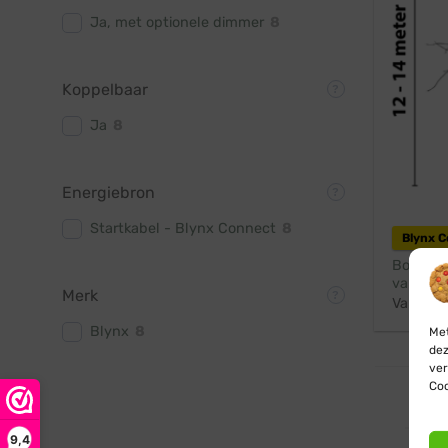
Ja, met optionele dimmer
8
Koppelbaar
Ja
8
Energiebron
Startkabel - Blynx Connect
8
Blynx 
Boomver
van 12 t
Merk
Vanaf:
Blynx
8
Met
dez
ver
Coo
9,4