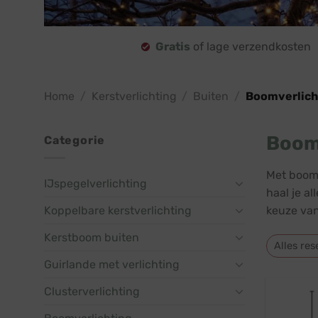
Gratis
of lage verzendkosten
Home
/
Kerstverlichting
/
Buiten
/
Boomverlich
Boom
Categorie
Met boomv
IJspegelverlichting
haal je a
Koppelbare kerstverlichting
keuze van
Kerstboom buiten
Alles res
Guirlande met verlichting
Clusterverlichting