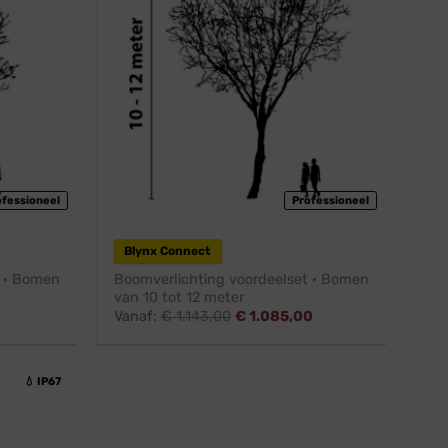
ofessioneel
Professioneel
Blynx Connect
t · Bomen
Boomverlichting voordeelset · Bomen
van 10 tot 12 meter
Vanaf:
€
1.143,00
€
1.085,00
💧 IP67