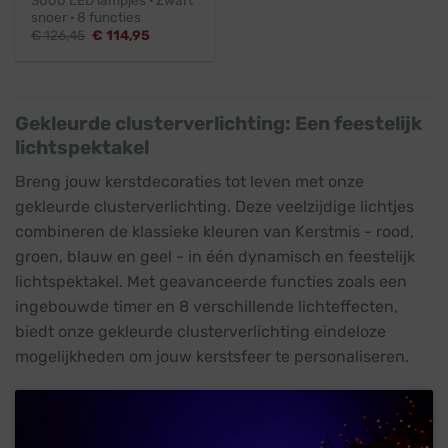
snoer · 8 functies
Oorspronkelijke
Huidige
€
126,45
€
114,95
prijs
prijs
was:
is:
€ 126,45.
€ 114,95.
Gekleurde clusterverlichting: Een feestelijk
lichtspektakel
Breng jouw kerstdecoraties tot leven met onze
gekleurde clusterverlichting. Deze veelzijdige lichtjes
combineren de klassieke kleuren van Kerstmis - rood,
groen, blauw en geel - in één dynamisch en feestelijk
lichtspektakel. Met geavanceerde functies zoals een
ingebouwde timer en 8 verschillende lichteffecten,
biedt onze gekleurde clusterverlichting eindeloze
mogelijkheden om jouw kerstsfeer te personaliseren.