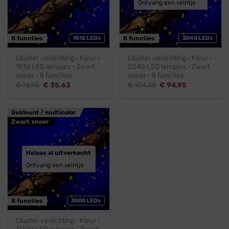
Ontvang een seintje
8 functies
1512 LEDs
8 functies
2040 LEDs
Cluster verlichting · Kleur ·
Cluster verlichting · Kleur ·
1512 LED lampjes · Zwart
2040 LED lampjes · Zwart
snoer · 8 functies
snoer · 8 functies
Oorspronkelijke
Huidige
Oorspronkelijke
Huidige
€
76,95
€
35,63
€
104,45
€
94,95
prijs
prijs
prijs
prijs
was:
is:
was:
is:
€ 76,95.
€ 35,63.
€ 104,45.
€ 94,95.
Gekleurd / multicolor
Zwart snoer
Helaas al uitverkocht
Ontvang een seintje
8 functies
3000 LEDs
Cluster verlichting · Kleur ·
3000 LED lampjes · Zwart