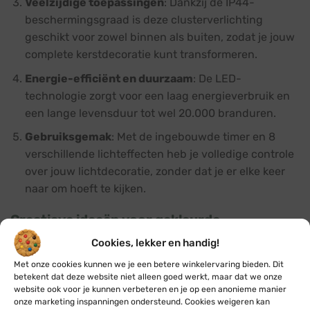
Veelzijdige toepassingen
: Dankzij de IP44-
beschermingsgraad is deze clusterverlichting
geschikt voor zowel binnen als buiten, zodat je jouw
complete kerstdecoratie kunt transformeren.
Energie-efficiënt en duurzaam
: De LED-
technologie zorgt voor een laag energieverbruik en
een lange levensduur tot wel 20.000 branduren.
Gebruiksgemak
: Met de ingebouwde timer en 8
verschillende lichteffecten heb je volledige controle
over jouw lichtdecoratie, zonder dat je er elke keer
naar om hoeft te kijken.
Creatieve ideeën voor gekleurde
clusterverlichting
Cookies, lekker en handig!
Kerstboomverlichting
: Creëer een schitterende en
Met onze cookies kunnen we je een betere winkelervaring bieden. Dit
kleurrijke kerstboom door de clusterverlichting
betekent dat deze website niet alleen goed werkt, maar dat we onze
website ook voor je kunnen verbeteren en je op een anonieme manier
gelijkmatig te verdelen tussen de takken. Het
onze marketing inspanningen ondersteund. Cookies weigeren kan