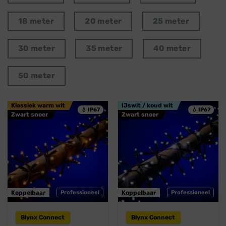
18 meter
20 meter
25 meter
30 meter
35 meter
40 meter
50 meter
Klassiek warm wit
IJswit / koud wit
💧 IP67
💧 IP67
Zwart snoer
Zwart snoer
Koppelbaar
Professioneel
Koppelbaar
Professioneel
Blynx Connect
Blynx Connect