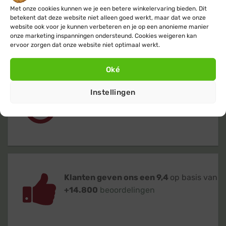
Met onze cookies kunnen we je een betere winkelervaring bieden. Dit
betekent dat deze website niet alleen goed werkt, maar dat we onze
Gratis
of lage (€ 3,95) verzendkosten
website ook voor je kunnen verbeteren en je op een anonieme manier
voor heel Nederland & België
onze marketing inspanningen ondersteund. Cookies weigeren kan
ervoor zorgen dat onze website niet optimaal werkt.
Oké
Instellingen
Verzending
binnen 24 uur
op
werkdagen (maandag t/m vrijdag)
Klanten geven ons een 9,4
op basis van
+14.800
beoordelingen