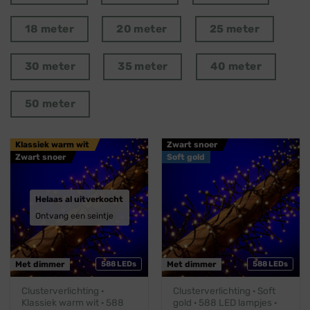
18 meter
20 meter
25 meter
30 meter
35 meter
40 meter
50 meter
Klassiek warm wit
Zwart snoer
Zwart snoer
Soft gold
Helaas al uitverkocht
Ontvang een seintje
Met dimmer
588 LEDs
Met dimmer
588 LEDs
Clusterverlichting ·
Clusterverlichting · Soft
Klassiek warm wit · 588
gold · 588 LED lampjes ·