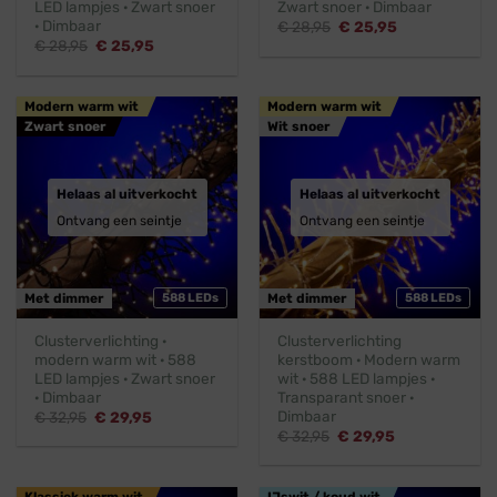
LED lampjes · Zwart snoer
Zwart snoer · Dimbaar
· Dimbaar
Oorspronkelijke
Huidige
€
28,95
€
25,95
prijs
prijs
Oorspronkelijke
Huidige
€
28,95
€
25,95
was:
is:
prijs
prijs
€ 28,95.
€ 25,95.
was:
is:
€ 28,95.
€ 25,95.
Modern warm wit
Modern warm wit
Zwart snoer
Wit snoer
Helaas al uitverkocht
Helaas al uitverkocht
Ontvang een seintje
Ontvang een seintje
Met dimmer
588 LEDs
Met dimmer
588 LEDs
Clusterverlichting ·
Clusterverlichting
modern warm wit · 588
kerstboom · Modern warm
LED lampjes · Zwart snoer
wit · 588 LED lampjes ·
· Dimbaar
Transparant snoer ·
Dimbaar
Oorspronkelijke
Huidige
€
32,95
€
29,95
prijs
prijs
Oorspronkelijke
Huidige
€
32,95
€
29,95
was:
is:
prijs
prijs
€ 32,95.
€ 29,95.
was:
is:
€ 32,95.
€ 29,95.
Klassiek warm wit
IJswit / koud wit