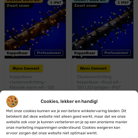
💧 IP67
💧 IP67
Zwart snoer
Zwart snoer
Koppelbaar
Professioneel
Koppelbaar
Professioneel
Blynx Connect
Blynx Connect
Koppelbare
Clusterverlichting
clusterverlichting ·
koppelbaar · Koud wit ·
Klassiek warm wit · 120
120 LED lampjes · IP67
LED lampjes · IP67
Oorspronkelijke
Huidige
€
38,45
€
27,96
prijs
prijs
Oorspronkelijke
Huidige
€
38,95
€
34,95
was:
is:
Cookies, lekker en handig!
prijs
prijs
€ 38,45.
€ 27,96.
was:
is:
€ 38,95.
€ 34,95.
Met onze cookies kunnen we je een betere winkelervaring bieden. Dit
betekent dat deze website niet alleen goed werkt, maar dat we onze
website ook voor je kunnen verbeteren en je op een anonieme manier
onze marketing inspanningen ondersteund. Cookies weigeren kan
Hulp nodig?
ervoor zorgen dat onze website niet optimaal werkt.