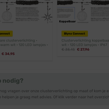
r
Professioneel
Koppelbaar
Pr
Connect
Blynx Connect
re clusterverlichting ·
Clusterverlichting koppelbaa
 warm wit · 120 LED lampjes ·
wit · 120 LED lampjes · IP67
Oorspronkelijke
Huidige
€
38,45
€
27,96
prijs
prijs
Oorspronkelijke
Huidige
€
34,95
was:
is:
prijs
prijs
€ 38,45.
€ 27,96.
was:
is:
€ 38,95.
€ 34,95.
p nodig?
 nog vragen over onze clusterverlichting op maat of kom je 
 helpen je graag met advies. Of klik verder naar het overzic