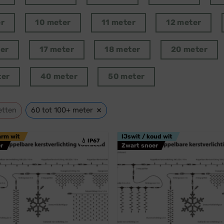
er
10 meter
11 meter
12 meter
ter
17 meter
18 meter
20 meter
ter
40 meter
50 meter
×
etten
60 tot 100+ meter
arm wit
IJswit / koud wit
💧 IP67
r
Zwart snoer