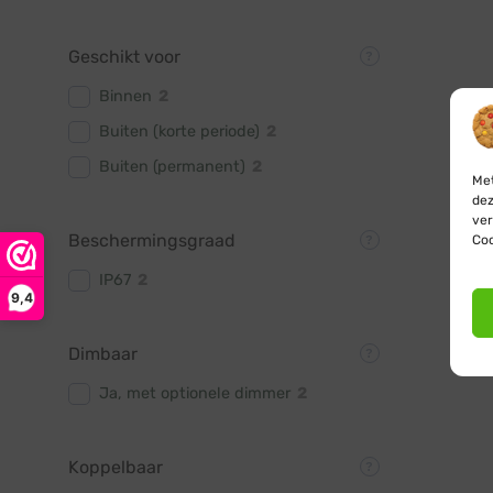
Geschikt voor
Binnen
2
Buiten (korte periode)
2
Buiten (permanent)
2
Met
dez
ver
Beschermingsgraad
Coo
IP67
2
9,4
Dimbaar
Ja, met optionele dimmer
2
Koppelbaar