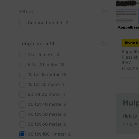
Effect
Continu branden
2
Koppelbaa
Lengte verlicht
Blynx 
Koppelba
1 tot 5 meter
6
Klassiek
IP67
5 tot 10 meter
15
€
38,95
10 tot 15 meter
15
15 tot 20 meter
7
20 tot 30 meter
7
Hul
30 tot 40 meter
3
40 tot 50 meter
2
Heb je
ons, we
50 tot 60 meter
2
60 tot 100+ meter
2