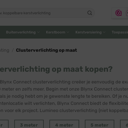
ken
:
Buitenverlichting
Kerstboom
Kerstversiering
Toepassi
hting
/
Clusterverlichting op maat
erverlichting op maat kopen?
Blynx Connect clusterverlichting creëer je eenvoudig de exa
0 meter en zelfs meer. Begin met onze Blynx Connect cluster
als je nodig hebt om je gewenste lengte te bereiken. Of je n
nlocatie wilt verlichten, Blynx Connect biedt de flexibilitei
en voor elk project. Lumineo clusterverlichting (niet koppelb
er
3 meter
4 meter
5 meter