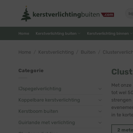
Skip
to
Zoe
naar
content
Home
Kerstverlichting buiten
Kerstverlichting binnen
Home
/
Kerstverlichting
/
Buiten
/
Clusterverlic
Clust
Categorie
Met onze 
IJspegelverlichting
tot wel 5
Koppelbare kerstverlichting
strengen 
evenemente
Kerstboom buiten
in te kort
Guirlande met verlichting
2 met