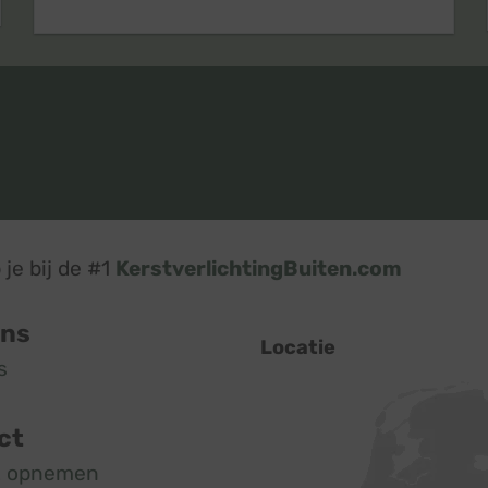
je bij de #1
KerstverlichtingBuiten.com
ons
Locatie
s
ct
t opnemen