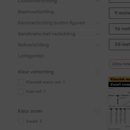
Clusterverlichting
Boomverlichting
9 met
Kerstverlichting buiten figuren
16 me
Kerstkrans met verlichting
35 me
Netverlichting
Lichtgordijn
Alles res
Kleur verlichting
Klassiek w
Klassiek warm wit
1
Zwart snoe
Koel wit
1
Kleur snoer
Zwart
2