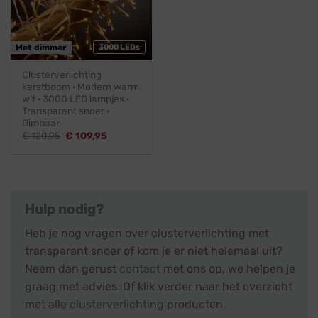
Met dimmer
3000 LEDs
Clusterverlichting
kerstboom · Modern warm
wit · 3000 LED lampjes ·
Transparant snoer ·
Dimbaar
Oorspronkelijke
Huidige
€
120,95
€
109,95
prijs
prijs
was:
is:
€ 120,95.
€ 109,95.
Hulp nodig?
Heb je nog vragen over clusterverlichting met
transparant snoer of kom je er niet helemaal uit?
Neem dan gerust
contact
met ons op, we helpen je
graag met advies. Of klik verder naar het overzicht
met alle
clusterverlichting
producten.