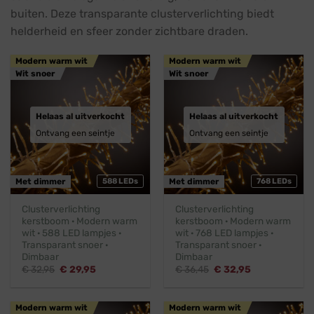
buiten. Deze transparante clusterverlichting biedt
helderheid en sfeer zonder zichtbare draden.
Modern warm wit
Modern warm wit
Wit snoer
Wit snoer
Helaas al uitverkocht
Helaas al uitverkocht
Ontvang een seintje
Ontvang een seintje
Met dimmer
588 LEDs
Met dimmer
768 LEDs
Clusterverlichting
Clusterverlichting
kerstboom · Modern warm
kerstboom · Modern warm
wit · 588 LED lampjes ·
wit · 768 LED lampjes ·
Transparant snoer ·
Transparant snoer ·
Dimbaar
Dimbaar
Oorspronkelijke
Huidige
Oorspronkelijke
Huidige
€
32,95
€
29,95
€
36,45
€
32,95
prijs
prijs
prijs
prijs
was:
is:
was:
is:
€ 32,95.
€ 29,95.
€ 36,45.
€ 32,95.
Modern warm wit
Modern warm wit