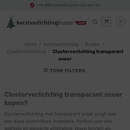
Skip
+14.800 klanten
geven ons een 9,4
to
content
Home
/
Kerstverlichting
/
Buiten
/
Clusterverlichting
/
Clusterverlichting transparant
snoer
TOON FILTERS
Clusterverlichting transparant snoer
kopen?
Clusterverlichting met transparant snoer zorgt voor
een bijna onzichtbare installatie. Perfect voor een
subtiele en elegante uitstraling, zowel binnen als