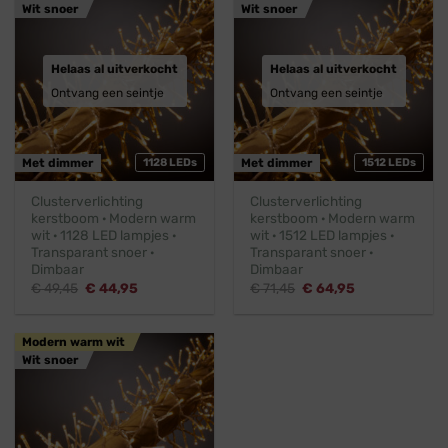
Wit snoer
Wit snoer
Helaas al uitverkocht
Helaas al uitverkocht
Ontvang een seintje
Ontvang een seintje
Met dimmer
1128 LEDs
Met dimmer
1512 LEDs
Clusterverlichting
Clusterverlichting
kerstboom · Modern warm
kerstboom · Modern warm
wit · 1128 LED lampjes ·
wit · 1512 LED lampjes ·
Transparant snoer ·
Transparant snoer ·
Dimbaar
Dimbaar
Oorspronkelijke
Huidige
Oorspronkelijke
Huidige
€
49,45
€
44,95
€
71,45
€
64,95
prijs
prijs
prijs
prijs
was:
is:
was:
is:
€ 49,45.
€ 44,95.
€ 71,45.
€ 64,95.
Modern warm wit
Wit snoer