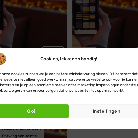
1128 LEDs
8 functies
Cookies, lekker en handig!
verlichting · Kleur · 1128 LED
Cluster verlichting · Kleur · 
· Zwart snoer · 8 functies
lampjes · Zwart snoer · 8 fu
Oorspronkelijke
Huidige
Oorspronkelijke
Huidige
€
49,95
€
76,95
€
35,63
 onze cookies kunnen we je een betere winkelervaring bieden. Dit betekent dat
prijs
prijs
prijs
prijs
e website niet alleen goed werkt, maar dat we onze website ook voor je kunne
was:
is:
was:
is:
beteren en je op een anonieme manier onze marketing inspanningen ondersteu
€ 54,95.
€ 49,95.
€ 76,95.
€ 35,63.
multicolor
kies weigeren kan ervoor zorgen dat onze website niet optimaal werkt.
r
Oké
Instellingen
Helaas al uitverkocht
Ontvang een seintje