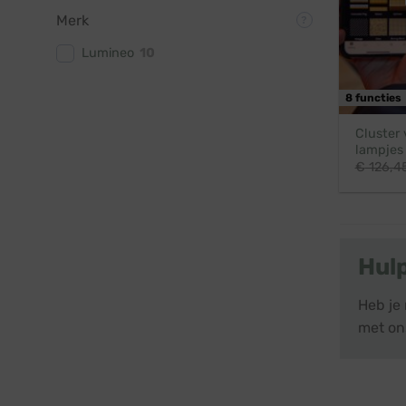
Merk
Lumineo
10
8 functies
Cluster 
lampjes 
€
126,4
Hul
Heb je 
met ons