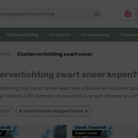
ken
:
Buitenverlichting
Kerstboom
Kerstversiering
Toepassi
hting
/
Clusterverlichting zwart snoer
erverlichting zwart snoer kopen?
lichting met zwart snoer biedt een stijlvolle en discrete opt
ijn heldere LED-lampjes en beschikt over een dimmer en een
×
etten
8 verschillende knipperfuncties
ud wit
IJswit / koud wit
r
Zwart snoer