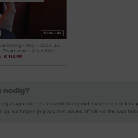
3000 LEDs
verlichting · Kleur · 3000 LED
· Zwart snoer · 8 functies
Oorspronkelijke
Huidige
5
€
114,95
prijs
prijs
was:
is:
€ 126,45.
€ 114,95.
p nodig?
nog vragen over clusterverlichting met zwart snoer of kom 
 op, we helpen je graag met advies. Of klik verder naar het 