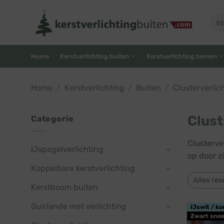
Skip
to
Zoe
naar
content
Home
Kerstverlichting buiten
Kerstverlichting binnen
Home
/
Kerstverlichting
/
Buiten
/
Clusterverlic
Clust
Categorie
Clusterver
IJspegelverlichting
op door z
Koppelbare kerstverlichting
Alles res
Kerstboom buiten
Guirlande met verlichting
IJswit / ko
Zwart snoe