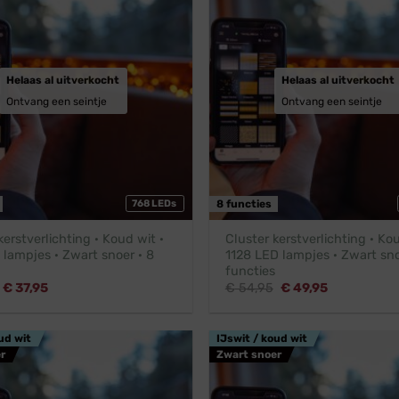
Helaas al uitverkocht
Helaas al uitverkocht
Ontvang een seintje
Ontvang een seintje
768 LEDs
8 functies
kerstverlichting · Koud wit ·
Cluster kerstverlichting · Kou
lampjes · Zwart snoer · 8
1128 LED lampjes · Zwart sno
functies
Oorspronkelijke
Huidige
Oorspronkelijke
Huidige
€
37,95
€
54,95
€
49,95
prijs
prijs
prijs
prijs
was:
is:
was:
is:
€ 41,95.
€ 37,95.
€ 54,95.
€ 49,95.
ud wit
IJswit / koud wit
r
Zwart snoer