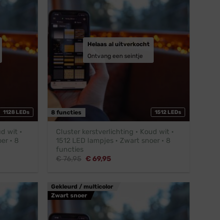
Helaas al uitverkocht
Ontvang een seintje
1128 LEDs
8 functies
1512 LEDs
d wit ·
Cluster kerstverlichting · Koud wit ·
er · 8
1512 LED lampjes · Zwart snoer · 8
functies
Oorspronkelijke
Huidige
€
76,95
€
69,95
prijs
prijs
was:
is:
€ 76,95.
€ 69,95.
Gekleurd / multicolor
Zwart snoer