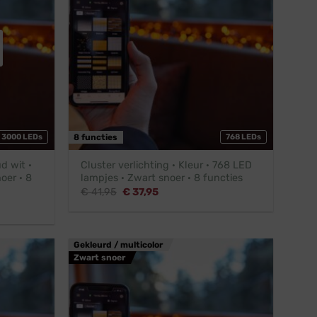
3000 LEDs
8 functies
768 LEDs
d wit ·
Cluster verlichting · Kleur · 768 LED
oer · 8
lampjes · Zwart snoer · 8 functies
Oorspronkelijke
Huidige
€
41,95
€
37,95
prijs
prijs
was:
is:
€ 41,95.
€ 37,95.
Gekleurd / multicolor
Zwart snoer