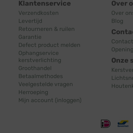
Klantenservice
Over 
Verzendkosten
Over on
Levertijd
Blog
Retourneren & ruilen
Conta
Garantie
Contac
Defect product melden
Opening
Ophangservice
Onze 
kerstverlichting
Groothandel
Kerstve
Betaalmethodes
Lichtsn
Veelgestelde vragen
Houten
Herroeping
Mijn account (inloggen)