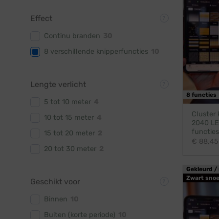
Effect
Continu branden
30
8 verschillende knipperfuncties
10
Lengte verlicht
8 functies
5 tot 10 meter
4
Cluster 
10 tot 15 meter
4
2040 LED
functies
15 tot 20 meter
2
€
88,45
20 tot 30 meter
2
Gekleurd / 
Zwart snoe
Geschikt voor
Binnen
10
Buiten (korte periode)
10