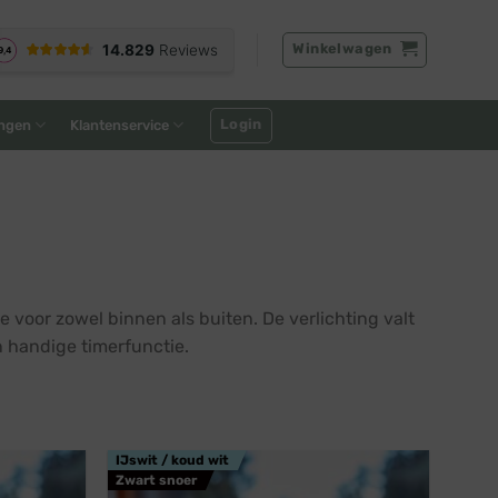
Winkelwagen
Login
ngen
Klantenservice
ie voor zowel binnen als buiten. De verlichting valt
 handige timerfunctie.
IJswit / koud wit
Zwart snoer