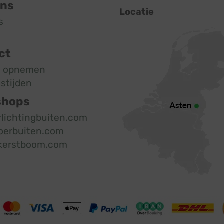
ons
Locatie
s
ct
t opnemen
stijden
shops
rlichtingbuiten.com
oerbuiten.com
kerstboom.com