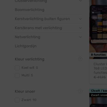
Clusterverlichting
Boomverlichting
Kerstverlichting buiten figuren
Kerstkrans met verlichting
Netverlichting
Lichtgordijn
8 functies
Kleur verlichting
Cluster 
Koel wit
5
768 LED 
functies
Multi
5
€
41,95
Kleur snoer
IJswit / ko
Zwart snoe
Zwart
10