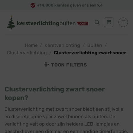
Skip
+14.800 klanten
geven ons een 9,4
to
content
Home
/
Kerstverlichting
/
Buiten
/
Clusterverlichting
/
Clusterverlichting zwart snoer
TOON FILTERS
Clusterverlichting zwart snoer
kopen?
Clusterverlichting met zwart snoer biedt een stijlvolle
en discrete optie voor zowel binnen als buiten. De
verlichting valt op door zijn heldere LED-lampjes en
beschikt over een dimmer en een handige timerfunctie.