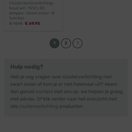
Cluster kerstverlichting ·
Koud wit · 1512 LED
lampjes · Zwart snoer · 8
functies
Oorspronkelijke
Huidige
€
76,95
€
69,95
prijs
prijs
was:
is:
€ 76,95.
€ 69,95.
1
2
Hulp nodig?
Heb je nog vragen over clusterverlichting met
zwart snoer of kom je er niet helemaal uit? Neem
dan gerust
contact
met ons op, we helpen je graag
met advies. Of klik verder naar het overzicht met
alle
clusterverlichting
producten.