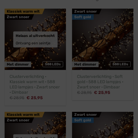
Klassiek warm wit
Zwart snoer
Zwart snoer
Soft gold
Helaas al uitverkocht
Ontvang een seintje
Met dimmer
588 LEDs
Met dimmer
588 LEDs
Clusterverlichting ·
Clusterverlichting · Soft
Klassiek warm wit · 588
gold · 588 LED lampjes ·
LED lampjes · Zwart snoer
Zwart snoer · Dimbaar
· Dimbaar
Oorspronkelijke
Huidige
€
28,95
€
25,95
prijs
prijs
Oorspronkelijke
Huidige
€
28,95
€
25,95
was:
is:
prijs
prijs
€ 28,95.
€ 25,95.
was:
is:
€ 28,95.
€ 25,95.
Klassiek warm wit
Zwart snoer
Zwart snoer
Soft gold