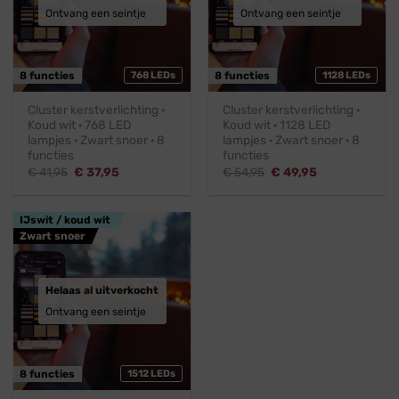
Ontvang een seintje
Ontvang een seintje
8 functies
768 LEDs
8 functies
1128 LEDs
Cluster kerstverlichting ·
Cluster kerstverlichting ·
Koud wit · 768 LED
Koud wit · 1128 LED
lampjes · Zwart snoer · 8
lampjes · Zwart snoer · 8
functies
functies
Oorspronkelijke
Huidige
Oorspronkelijke
Huidige
€
41,95
€
37,95
€
54,95
€
49,95
prijs
prijs
prijs
prijs
was:
is:
was:
is:
€ 41,95.
€ 37,95.
€ 54,95.
€ 49,95.
IJswit / koud wit
Zwart snoer
Helaas al uitverkocht
Ontvang een seintje
8 functies
1512 LEDs