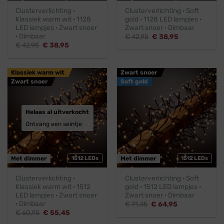
Clusterverlichting ·
Clusterverlichting · Soft
Klassiek warm wit · 1128
gold · 1128 LED lampjes ·
LED lampjes · Zwart snoer
Zwart snoer · Dimbaar
· Dimbaar
Oorspronkelijke
Huidige
€
42,95
€
38,95
prijs
prijs
Oorspronkelijke
Huidige
€
42,95
€
38,95
was:
is:
prijs
prijs
€ 42,95.
€ 38,95.
was:
is:
€ 42,95.
€ 38,95.
Klassiek warm wit
Zwart snoer
Zwart snoer
Soft gold
Helaas al uitverkocht
Ontvang een seintje
Met dimmer
1512 LEDs
Met dimmer
1512 LEDs
Clusterverlichting ·
Clusterverlichting · Soft
Klassiek warm wit · 1512
gold · 1512 LED lampjes ·
LED lampjes · Zwart snoer
Zwart snoer · Dimbaar
· Dimbaar
Oorspronkelijke
Huidige
€
71,45
€
64,95
prijs
prijs
Oorspronkelijke
Huidige
€
60,95
€
55,45
was:
is:
prijs
prijs
€ 71,45.
€ 64,95.