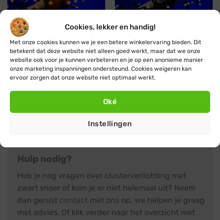
Cookies, lekker en handig!
Koppelbaar
Professioneel
Koppelbaar
Professioneel
Met onze cookies kunnen we je een betere winkelervaring bieden. Dit
betekent dat deze website niet alleen goed werkt, maar dat we onze
website ook voor je kunnen verbeteren en je op een anonieme manier
Blynx Connect
Blynx Connect
onze marketing inspanningen ondersteund. Cookies weigeren kan
Koppelbare
Clusterverlichting
ervoor zorgen dat onze website niet optimaal werkt.
clusterverlichting ·
koppelbaar · Koud wit ·
Klassiek warm wit · 120
120 LED lampjes · IP67
LED lampjes · IP67
Oorspronkelijke
Huidige
€
38,45
€
27,96
Oké
prijs
prijs
Oorspronkelijke
Huidige
€
38,95
€
34,95
was:
is:
prijs
prijs
€ 38,45.
€ 27,96.
was:
is:
Instellingen
€ 38,95.
€ 34,95.
Hulp nodig?
Heb je nog vragen over clusterverlichting met
zwart snoer of kom je er niet helemaal uit? Neem
dan gerust
contact
met ons op, we helpen je graag
met advies. Of klik verder naar het overzicht met