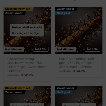
Klassiek warm wit
Zwart snoer
Zwart snoer
Soft gold
Helaas al uitverkocht
Ontvang een seintje
Met dimmer
768 LEDs
Met dimmer
768 LEDs
Clusterverlichting ·
Clusterverlichting · Soft
Klassiek warm wit · 768
gold · 768 LED lampjes ·
LED lampjes · Zwart snoer
Zwart snoer · Dimbaar
· Dimbaar
Oorspronkelijke
Huidige
€
38,45
€
34,95
prijs
prijs
Oorspronkelijke
Huidige
€
36,45
€
32,95
was:
is:
prijs
prijs
€ 38,45.
€ 34,95.
was:
is:
€ 36,45.
€ 32,95.
Klassiek warm wit
Zwart snoer
Zwart snoer
Soft gold