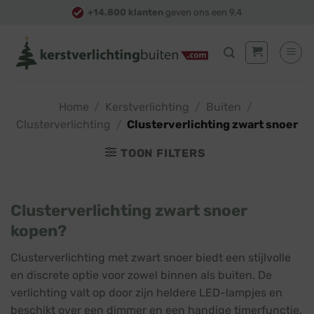
Skip
+14.800 klanten
geven ons een 9,4
to
content
Home
/
Kerstverlichting
/
Buiten
/
Clusterverlichting
/
Clusterverlichting zwart snoer
TOON FILTERS
Clusterverlichting zwart snoer
kopen?
Clusterverlichting met zwart snoer biedt een stijlvolle
en discrete optie voor zowel binnen als buiten. De
verlichting valt op door zijn heldere LED-lampjes en
beschikt over een dimmer en een handige timerfunctie.