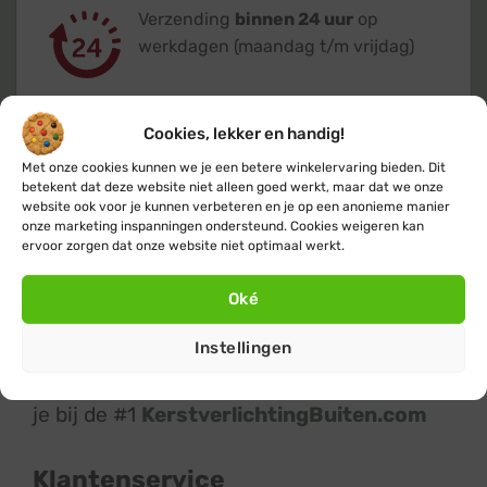
Verzending
binnen 24 uur
op
werkdagen (maandag t/m vrijdag)
Cookies, lekker en handig!
Met onze cookies kunnen we je een betere winkelervaring bieden. Dit
betekent dat deze website niet alleen goed werkt, maar dat we onze
Klanten geven ons een 9,4
op basis van
website ook voor je kunnen verbeteren en je op een anonieme manier
+14.800
beoordelingen
onze marketing inspanningen ondersteund. Cookies weigeren kan
ervoor zorgen dat onze website niet optimaal werkt.
Oké
Instellingen
Kerstverlichting
en
feestverlichting
koop
je bij de #1
KerstverlichtingBuiten.com
Klantenservice