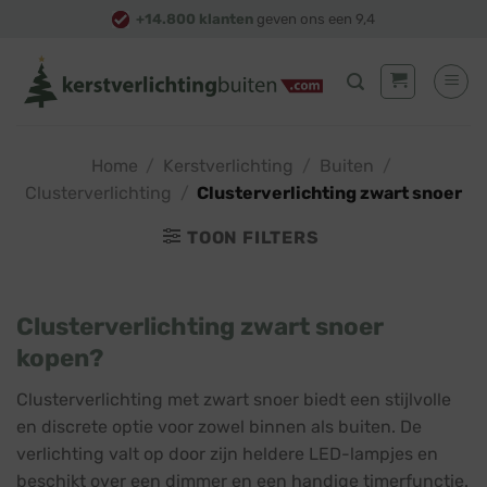
Skip
+14.800 klanten
geven ons een 9,4
to
content
Home
/
Kerstverlichting
/
Buiten
/
Clusterverlichting
/
Clusterverlichting zwart snoer
TOON FILTERS
Clusterverlichting zwart snoer
kopen?
Clusterverlichting met zwart snoer biedt een stijlvolle
en discrete optie voor zowel binnen als buiten. De
verlichting valt op door zijn heldere LED-lampjes en
beschikt over een dimmer en een handige timerfunctie.