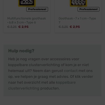
Professioneel
Professioneel
Multifunctionele goothaak
Goothaak · 7 x 1 cm · Type
· 6,8 x 3 cm · Type 6
7
Oorspronkelijke
Huidige
Oorspronkelijke
Huidige
€
3,25
€
2,95
€
3,25
€
2,95
prijs
prijs
prijs
prijs
was:
is:
was:
is:
€ 3,25.
€ 2,95.
€ 3,25.
€ 2,95.
Hulp nodig?
Heb je nog vragen over accessoires voor
koppelbare clusterverlichting of kom je er niet
helemaal uit? Neem dan gerust
contact
met ons
op, we helpen je graag met advies. Of klik verder
naar het overzicht met alle
koppelbare
clusterverlichting
producten.