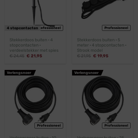
4 stopcontacten
Professioneel
Professioneel
Stekkerdoos buiten · 4
Stekkerdoos buiten · 5
stopcontacten ·
meter · 4 stopcontacten ·
verdeelstekker met spies
Strook model
Oorspronkelijke
Huidige
Oorspronkelijke
Huidige
€
24,45
€
21,95
€
21,95
€
19,95
prijs
prijs
prijs
prijs
was:
is:
was:
is:
€ 24,45.
€ 21,95.
€ 21,95.
€ 19,95.
Verlengsnoer
Verlengsnoer
Professioneel
Professioneel
Verlengsnoer buiten · 10
Verlengsnoer buiten · 25