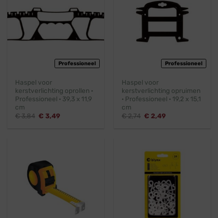
Professioneel
Professioneel
Haspel voor
Haspel voor
kerstverlichting oprollen ·
kerstverlichting opruimen
Professioneel · 39,3 x 11,9
· Professioneel · 19,2 x 15,1
cm
cm
Oorspronkelijke
Huidige
Oorspronkelijke
Huidige
€
3,84
€
3,49
€
2,74
€
2,49
prijs
prijs
prijs
prijs
was:
is:
was:
is:
€ 3,84.
€ 3,49.
€ 2,74.
€ 2,49.