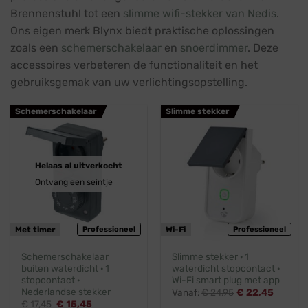
Brennenstuhl tot een
slimme wifi-stekker van Nedis
.
Ons eigen merk Blynx biedt praktische oplossingen
zoals een
schemerschakelaar
en
snoerdimmer
. Deze
accessoires verbeteren de functionaliteit en het
gebruiksgemak van uw verlichtingsopstelling.
Schemerschakelaar
Slimme stekker
Helaas al uitverkocht
Ontvang een seintje
Met timer
Professioneel
Wi-Fi
Professioneel
Schemerschakelaar
Slimme stekker · 1
buiten waterdicht · 1
waterdicht stopcontact ·
stopcontact ·
Wi-Fi smart plug met app
Nederlandse stekker
Vanaf:
€
24,95
€
22,45
Oorspronkelijke
Huidige
€
17,45
€
15,45