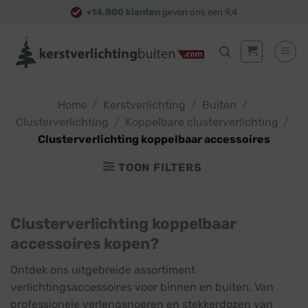
Skip
+14.800 klanten
geven ons een 9,4
to
content
Home
/
Kerstverlichting
/
Buiten
/
Clusterverlichting
/
Koppelbare clusterverlichting
/
Clusterverlichting koppelbaar accessoires
TOON FILTERS
Clusterverlichting koppelbaar
accessoires kopen?
Ontdek ons uitgebreide assortiment
verlichtingsaccessoires voor binnen en buiten. Van
professionele verlengsnoeren en stekkerdozen van