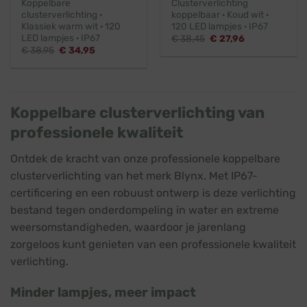
Koppelbare
Clusterverlichting
clusterverlichting ·
koppelbaar · Koud wit ·
Klassiek warm wit · 120
120 LED lampjes · IP67
LED lampjes · IP67
Oorspronkelijke
Huidige
€
38,45
€
27,96
prijs
prijs
Oorspronkelijke
Huidige
€
38,95
€
34,95
was:
is:
prijs
prijs
€ 38,45.
€ 27,96.
was:
is:
€ 38,95.
€ 34,95.
Koppelbare clusterverlichting van
professionele kwaliteit
Ontdek de kracht van onze professionele koppelbare
clusterverlichting van het merk Blynx. Met IP67-
certificering en een robuust ontwerp is deze verlichting
bestand tegen onderdompeling in water en extreme
weersomstandigheden, waardoor je jarenlang
zorgeloos kunt genieten van een professionele kwaliteit
verlichting.
Minder lampjes, meer impact