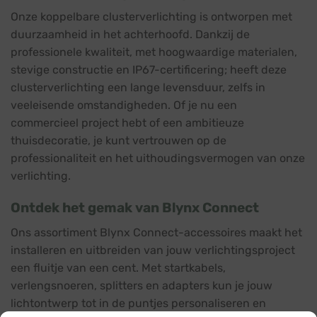
Onze koppelbare clusterverlichting is ontworpen met
duurzaamheid in het achterhoofd. Dankzij de
professionele kwaliteit, met hoogwaardige materialen,
stevige constructie en IP67-certificering; heeft deze
clusterverlichting een lange levensduur, zelfs in
veeleisende omstandigheden. Of je nu een
commercieel project hebt of een ambitieuze
thuisdecoratie, je kunt vertrouwen op de
professionaliteit en het uithoudingsvermogen van onze
verlichting.
Ontdek het gemak van Blynx Connect
Ons assortiment Blynx Connect-accessoires maakt het
installeren en uitbreiden van jouw verlichtingsproject
een fluitje van een cent. Met startkabels,
verlengsnoeren, splitters en adapters kun je jouw
lichtontwerp tot in de puntjes personaliseren en