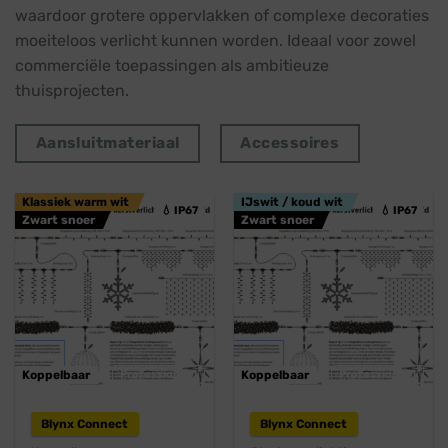
waardoor grotere oppervlakken of complexe decoraties
moeiteloos verlicht kunnen worden. Ideaal voor zowel
commerciële toepassingen als ambitieuze
thuisprojecten.
Aansluitmateriaal
Accessoires
Klassiek warm wit
IJswit / koud wit
💧 IP67
💧 IP67
Zwart snoer
Zwart snoer
Koppelbaar
Professioneel
Koppelbaar
Professioneel
Blynx Connect
Blynx Connect