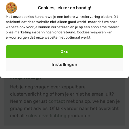
aanpassen aan elke situatie. En dankzij de waterdichte
Cookies, lekker en handig!
connectoren en afdichtringen blijft jouw installatie
betrouwbaar en veilig, ongeacht de
Met onze cookies kunnen we je een betere winkelervaring bieden. Dit
betekent dat deze website niet alleen goed werkt, maar dat we onze
weersomstandigheden.
website ook voor je kunnen verbeteren en je op een anonieme manier
onze marketing inspanningen ondersteund. Cookies weigeren kan
ervoor zorgen dat onze website niet optimaal werkt.
Terug naar producten
Oké
Instellingen
Hulp nodig?
Heb je nog vragen over koppelbare
clusterverlichting of kom je er niet helemaal uit?
Neem dan gerust
contact
met ons op, we helpen je
graag met advies. Of klik verder naar het overzicht
met alle
clusterverlichting
producten.