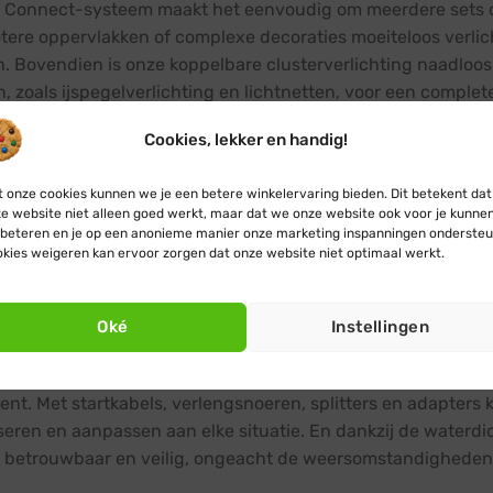
 Connect-systeem maakt het eenvoudig om meerdere sets clu
otere oppervlakken of complexe decoraties moeiteloos verli
n. Bovendien is onze koppelbare clusterverlichting naadlo
, zoals ijspegelverlichting en lichtnetten, voor een complet
wd om lang mee te gaan
Cookies, lekker en handig!
elbare clusterverlichting is ontworpen met duurzaamheid in
 onze cookies kunnen we je een betere winkelervaring bieden. Dit betekent dat
e website niet alleen goed werkt, maar dat we onze website ook voor je kunne
, met hoogwaardige materialen, stevige constructie en IP67-ce
beteren en je op een anonieme manier onze marketing inspanningen ondersteu
ensduur, zelfs in veeleisende omstandigheden. Of je nu een
kies weigeren kan ervoor zorgen dat onze website niet optimaal werkt.
ratie, je kunt vertrouwen op de professionaliteit en het ui
k het gemak van Blynx Connect
Oké
Instellingen
timent Blynx Connect-accessoires maakt het installeren en u
ent. Met startkabels, verlengsnoeren, splitters en adapters k
seren en aanpassen aan elke situatie. En dankzij de waterdi
ie betrouwbaar en veilig, ongeacht de weersomstandigheden