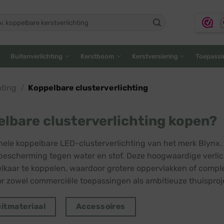
ken
:
Buitenverlichting
Kerstboom
Kerstversiering
Toepassi
hting
/
Koppelbare clusterverlichting
lbare clusterverlichting kopen?
nele koppelbare LED-clusterverlichting van het merk Blynx.
bescherming tegen water en stof. Deze hoogwaardige verlich
elkaar te koppelen, waardoor grotere oppervlakken of compl
or zowel commerciële toepassingen als ambitieuze thuisproj
itmateriaal
Accessoires