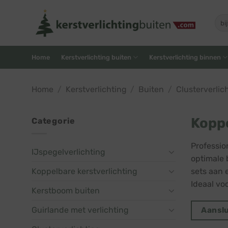
Skip
to
Zoe
naar
content
Home
Kerstverlichting buiten
Kerstverlichting binnen
Home
/
Kerstverlichting
/
Buiten
/
Clusterverlic
Koppe
Categorie
Professio
IJspegelverlichting
optimale 
Koppelbare kerstverlichting
sets aan 
Ideaal vo
Kerstboom buiten
Guirlande met verlichting
Aanslu