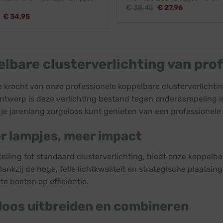
Oorspronkelijke
Huidige
€
38,45
€
27,96
prijs
prijs
Oorspronkelijke
Huidige
€
34,95
was:
is:
prijs
prijs
€ 38,45.
€ 27,96.
was:
is:
€ 38,95.
€ 34,95.
lbare clusterverlichting van prof
 kracht van onze professionele koppelbare clusterverlichtin
ntwerp is deze verlichting bestand tegen onderdompeling
je jarenlang zorgeloos kunt genieten van een professionele k
r lampjes, meer impact
telling tot standaard clusterverlichting, biedt onze koppel
ankzij de hoge, felle lichtkwaliteit en strategische plaatsing
te boeten op efficiëntie.
loos uitbreiden en combineren