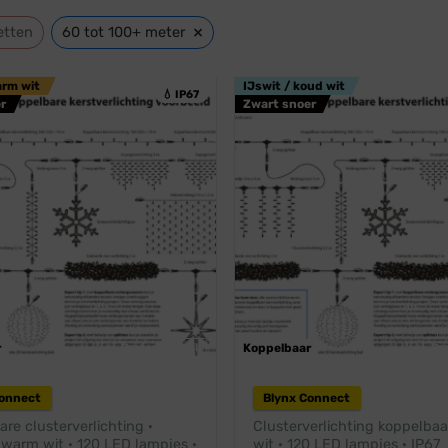
×
etten
60 tot 100+ meter
arm wit
IJswit / koud wit
💧 IP67
r
Zwart snoer
r
Professioneel
Koppelbaar
Pr
Connect
Blynx Connect
re clusterverlichting ·
Clusterverlichting koppelbaa
 warm wit · 120 LED lampjes ·
wit · 120 LED lampjes · IP67