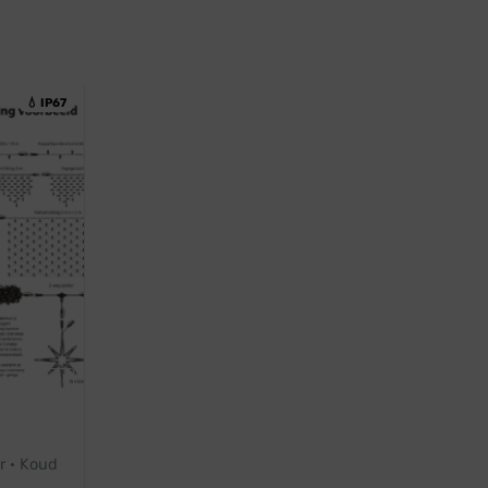
💧 IP67
ofessioneel
r · Koud