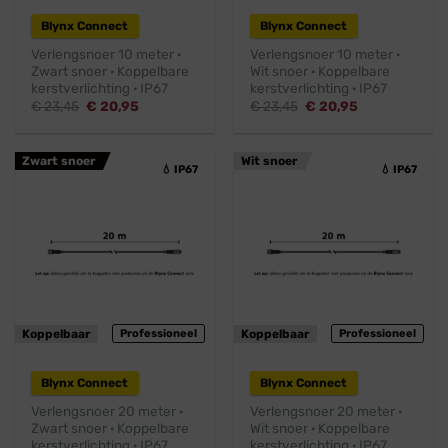
Blynx Connect
Blynx Connect
Verlengsnoer 10 meter ·
Verlengsnoer 10 meter ·
Zwart snoer · Koppelbare
Wit snoer · Koppelbare
kerstverlichting · IP67
kerstverlichting · IP67
Oorspronkelijke
Huidige
Oorspronkelijke
Huidige
€
23,45
€
20,95
€
23,45
€
20,95
prijs
prijs
prijs
prijs
was:
is:
was:
is:
€ 23,45.
€ 20,95.
€ 23,45.
€ 20,95.
Zwart snoer
Wit snoer
💧 IP67
💧 IP67
Koppelbaar
Professioneel
Koppelbaar
Professioneel
Blynx Connect
Blynx Connect
Verlengsnoer 20 meter ·
Verlengsnoer 20 meter ·
Zwart snoer · Koppelbare
Wit snoer · Koppelbare
kerstverlichting · IP67
kerstverlichting · IP67