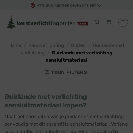
Skip
+14.800 klanten
geven ons een 9,4
to
content
Home
/
Kerstverlichting
/
Buiten
/
Guirlande met
verlichting
/
Guirlande met verlichting
aansluitmateriaal
TOON FILTERS
Guirlande met verlichting
aansluitmateriaal kopen?
Maak het aansluiten van je guirlandes met verlichting
eenvoudig met dit essentiële aansluitmateriaal. Verleng
je guirlandes met behulp van de verlengkabels, die