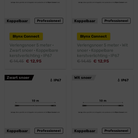
Koppelbaar
Professioneel
Koppelbaar
Professioneel
Blynx Connect
Blynx Connect
Verlengsnoer 5 meter ·
Verlengsnoer 5 meter · Wit
Zwart snoer · Koppelbare
snoer · Koppelbare
kerstverlichting · IP67
kerstverlichting · IP67
Oorspronkelijke
Huidige
Oorspronkelijke
Huidige
€
14,45
€
12,95
€
14,45
€
12,95
prijs
prijs
prijs
prijs
was:
is:
was:
is:
€ 14,45.
€ 12,95.
€ 14,45.
€ 12,95.
Zwart snoer
Wit snoer
💧 IP67
💧 IP67
Koppelbaar
Professioneel
Koppelbaar
Professioneel