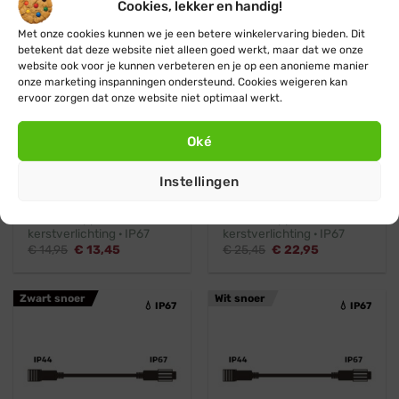
Cookies, lekker en handig!
Met onze cookies kunnen we je een betere winkelervaring bieden. Dit
betekent dat deze website niet alleen goed werkt, maar dat we onze
website ook voor je kunnen verbeteren en je op een anonieme manier
onze marketing inspanningen ondersteund. Cookies weigeren kan
ervoor zorgen dat onze website niet optimaal werkt.
Koppelbaar
Professioneel
Koppelbaar
Professioneel
Oké
Blynx Connect
Blynx Connect
Instellingen
6 weg splitter · Zwart
10 weg splitter · Zwart
snoer · Koppelbare
snoer · Koppelbare
kerstverlichting · IP67
kerstverlichting · IP67
Oorspronkelijke
Huidige
Oorspronkelijke
Huidige
€
14,95
€
13,45
€
25,45
€
22,95
prijs
prijs
prijs
prijs
was:
is:
was:
is:
€ 14,95.
€ 13,45.
€ 25,45.
€ 22,95.
Zwart snoer
Wit snoer
💧 IP67
💧 IP67