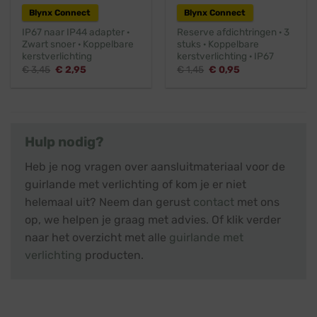
Blynx Connect
Blynx Connect
IP67 naar IP44 adapter ·
Reserve afdichtringen · 3
Zwart snoer · Koppelbare
stuks · Koppelbare
kerstverlichting
kerstverlichting · IP67
Oorspronkelijke
Huidige
Oorspronkelijke
Huidige
€
3,45
€
2,95
€
1,45
€
0,95
prijs
prijs
prijs
prijs
was:
is:
was:
is:
€ 3,45.
€ 2,95.
€ 1,45.
€ 0,95.
Hulp nodig?
Heb je nog vragen over aansluitmateriaal voor de
guirlande met verlichting of kom je er niet
helemaal uit? Neem dan gerust
contact
met ons
op, we helpen je graag met advies. Of klik verder
naar het overzicht met alle
guirlande met
verlichting
producten.