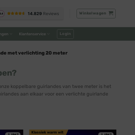
Winkelwagen
Login
ngen
Klantenservice
de met verlichting 20 meter
pen?
 onze koppelbare guirlandes van twee meter is het
uirlandes aan elkaar voor een verlichte guirlande
Klassiek warm wit
💧 IP67
💧 IP67