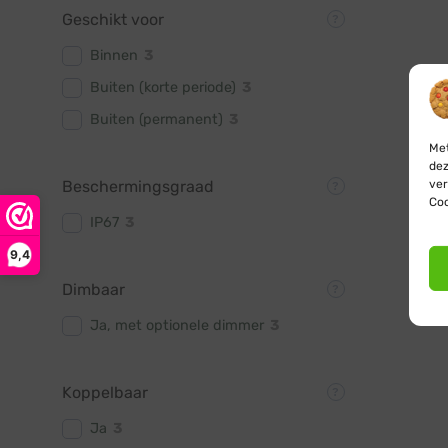
Geschikt voor
Binnen
3
Buiten (korte periode)
3
Buiten (permanent)
3
Met
dez
ver
Beschermingsgraad
Coo
IP67
3
9,4
Dimbaar
Ja, met optionele dimmer
3
Koppelbaar
Ja
3