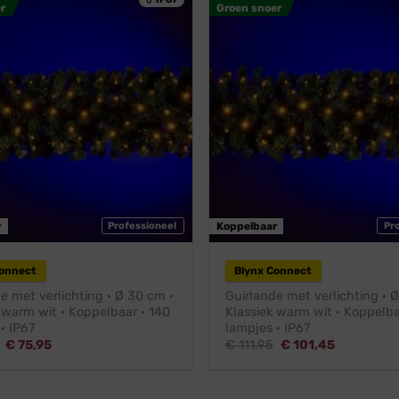
r
Groen snoer
r
Professioneel
Koppelbaar
Pr
Connect
Blynx Connect
e met verlichting · Ø 30 cm ·
Guirlande met verlichting · 
 warm wit · Koppelbaar · 140
Klassiek warm wit · Koppelba
· IP67
lampjes · IP67
Oorspronkelijke
Huidige
Oorspronkelijke
Huidige
€
75,95
€
111,95
€
101,45
prijs
prijs
prijs
prijs
was:
is:
was:
is:
€ 83,95.
€ 75,95.
€ 111,95.
€ 101,45.