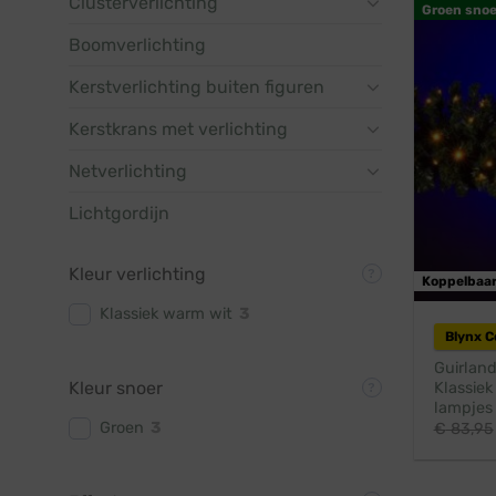
Clusterverlichting
Groen snoe
Boomverlichting
Kerstverlichting buiten figuren
Kerstkrans met verlichting
Netverlichting
Lichtgordijn
Kleur verlichting
Koppelbaa
Klassiek warm wit
3
Blynx 
Guirland
Kleur snoer
Klassiek
lampjes 
Groen
3
€
83,95