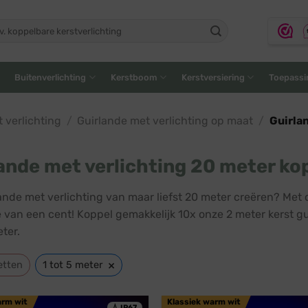
ken
:
Buitenverlichting
Kerstboom
Kerstversiering
Toepassi
 verlichting
/
Guirlande met verlichting op maat
/
Guirlan
ande met verlichting 20 meter ko
ande met verlichting van maar liefst 20 meter creëren? Met
je van een cent! Koppel gemakkelijk 10x onze 2 meter kerst g
ter.
×
etten
1 tot 5 meter
arm wit
Klassiek warm wit
💧 IP67