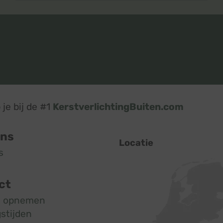
je bij de #1
KerstverlichtingBuiten.com
ons
Locatie
s
ct
t opnemen
stijden