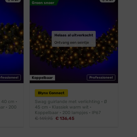
Groen snoer
Helaas al uitverkocht
Ontvang een seintje
ofessioneel
Koppelbaar
Professioneel
Blynx Connect
Ø 40 cm ·
Swag guirlande met verlichting · Ø
ar · 200
45 cm · Klassiek warm wit ·
Koppelbaar · 200 lampjes · IP67
Oorspronkelijke
Huidige
€
149,95
€
136,45
prijs
prijs
was:
is:
€ 149,95.
€ 136,45.