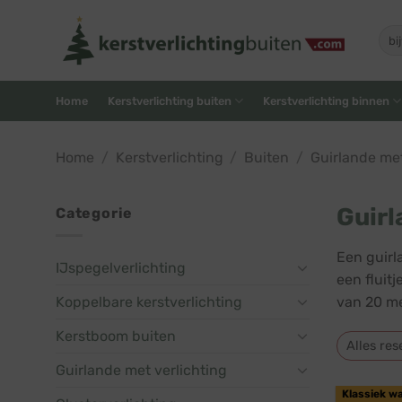
Skip
to
Zoe
naar
content
Home
Kerstverlichting buiten
Kerstverlichting binnen
Home
/
Kerstverlichting
/
Buiten
/
Guirlande met
Guirl
Categorie
Een guirl
IJspegelverlichting
een fluit
Koppelbare kerstverlichting
van 20 me
Kerstboom buiten
Alles res
Guirlande met verlichting
Klassiek w