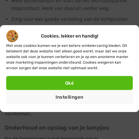
Werk systematisch en start bij het dichtstbijzijnde
stopcontact. Werk van daaruit verder weg.
Zorg voor een goede verdeling van de lichtpunten
voor een mooi en evenwichtig effect.
Cookies, lekker en handig!
Bescherm stopcontacten en stekkers tegen vocht
met speciale afdekkingen zoals een
stekkerdoos voor
Met onze cookies kunnen we je een betere winkelervaring bieden. Dit
betekent dat deze website niet alleen goed werkt, maar dat we onze
buiten
.
website ook voor je kunnen verbeteren en je op een anonieme manier
onze marketing inspanningen ondersteund. Cookies weigeren kan
Extra aandacht voor veiligheid is belangrijk bij het
ervoor zorgen dat onze website niet optimaal werkt.
installeren van kerstverlichting buiten. Gebruik daarom
voor buiten ook alleen maar minimaal IP44
Oké
kerstverlichting en accessoires zoals bijvoorbeeld een
Instellingen
verlengsnoer buiten
. Zorg er ook voor dat de verlichting
stevig bevestigd is om schade door wind of regen te
voorkomen.
Onderhoud en opslag van je lampjes
Na de feestdagen is het belangrijk om je