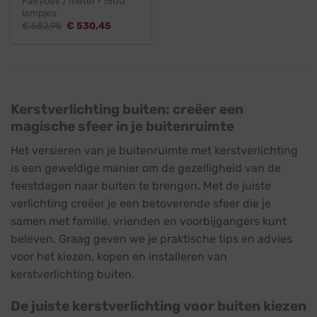
Fairybell 7 meter · 1500
lampjes
Oorspronkelijke
Huidige
€
582,95
€
530,45
prijs
prijs
was:
is:
€ 582,95.
€ 530,45.
Kerstverlichting buiten: creëer een
magische sfeer in je buitenruimte
Het versieren van je buitenruimte met kerstverlichting
is een geweldige manier om de gezelligheid van de
feestdagen naar buiten te brengen. Met de juiste
verlichting creëer je een betoverende sfeer die je
samen met familie, vrienden en voorbijgangers kunt
beleven. Graag geven we je praktische tips en advies
voor het kiezen, kopen en installeren van
kerstverlichting buiten.
De juiste kerstverlichting voor buiten kiezen