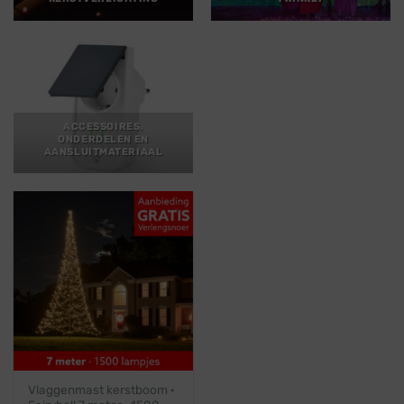
ACCESSOIRES,
ONDERDELEN EN
AANSLUITMATERIAAL
Vlaggenmast kerstboom ·