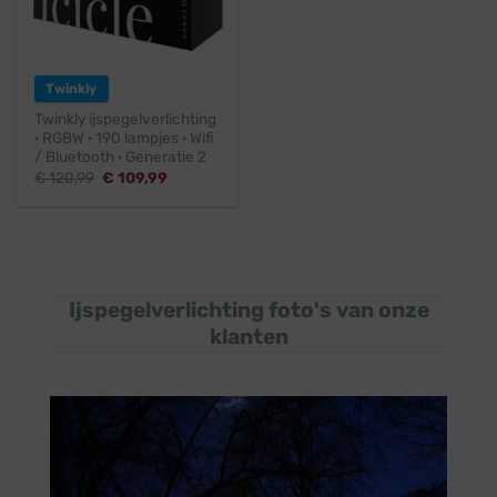
Twinkly
Twinkly ijspegelverlichting
· RGBW · 190 lampjes · Wifi
/ Bluetooth · Generatie 2
Oorspronkelijke
Huidige
€
120,99
€
109,99
prijs
prijs
was:
is:
€ 120,99.
€ 109,99.
Ijspegelverlichting foto's van onze
klanten