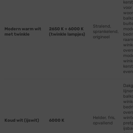
kerst
voor
woon
balk
buit
Stralend,
Modern warm wit
2650 K + 6000 K
mod
sprankelend,
met twinkle
(twinkle lampjes)
bedr
origineel
raam
wink
over
mod
wink
kers
eve
Dakg
lijne
balk
wink
bedr
over
Helder, fris,
wint
Koud wit (ijswit)
6000 K
opvallend
pret
ijsb