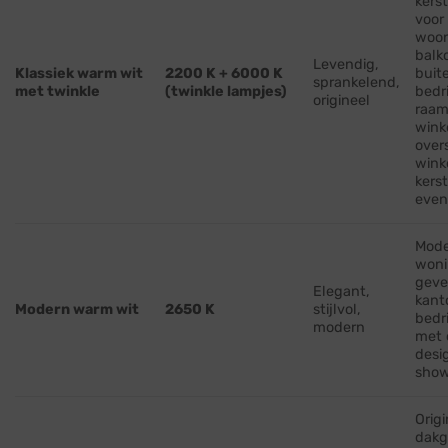
kerst
voor
woon
balk
Levendig,
Klassiek warm wit
2200 K + 6000 K
buit
sprankelend,
met twinkle
(twinkle lampjes)
bedr
origineel
raam
wink
over
wink
kers
eve
Mod
woni
geve
Elegant,
kant
Modern warm wit
2650 K
stijlvol,
bedr
modern
met 
desi
sho
Origi
dakg