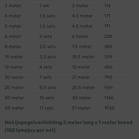
3 meter
1 set
3 meter
114
4 meter
1,5 sets
4,5 meter
171
5 meter
1,5 sets
4,5 meter
171
6 meter
2 sets
6 meter
228
8 meter
2,5 sets
7,5 meter
285
10 meter
3,5 sets
10,5 meter
399
12 meter
4 sets
12 meter
456
20 meter
7 sets
21 meter
798
25 meter
8,5 sets
25,5 meter
969
30 meter
10 sets
30 meter
1140
50 meter
17 sets
51 meter
1938
Met ijspegelverlichting 2 meter lang x 1 meter breed
(152 lampjes per set)