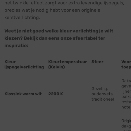
het twinkle-effect zorgt voor extra levendige ijspegels,
precies wat je nodig hebt voor een originele
kerstverlichting.
Weet je niet goed welke kleur verlichting je wilt
kiezen? Bekijk dan eens onze sfeertabel ter
inspiratie:
Kleur
Kleurtemperatuur
Sfeer
Voo
ijspegelverlichting
(Kelvin)
toep
Dakr
geve
Gezellig,
lijne
Klassiek warm wit
2200 K
ouderwets,
balk
traditioneel
rest
hote
Origi
dakg