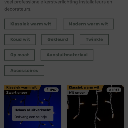
veel professionele kerstverlichting installateurs en
decorateurs.
Klassiek warm wit
Modern warm wit
Koud wit
Gekleurd
Twinkle
Op maat
Aansluitmateriaal
Accessoires
Klassiek warm wit
Klassiek warm wit
💧 IP67
💧 IP67
Zwart snoer
Wit snoer
Helaas al uitverkocht
Ontvang een seintje