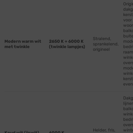
Origi
dakg
kerst
voor
woon
balk
buit
Stralend,
Modern warm wit
2650 K + 6000 K
mod
sprankelend,
met twinkle
(twinkle lampjes)
bedr
origineel
raam
wink
over
mod
wink
kers
eve
Dakg
lijne
balk
wink
bedr
over
Helder, fris,
wint
Koud wit (ijswit)
6000 K