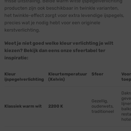
frisse uitstraling. Beide warm witte ijspegelverlichting
producten zijn ook beschikbaar in twinkle varianten,
het twinkle-effect zorgt voor extra levendige ijspegels,
precies wat je nodig hebt voor een originele
kerstverlichting.
Weet je niet goed welke kleur verlichting je wilt
kiezen? Bekijk dan eens onze sfeertabel ter
inspiratie:
Kleur
Kleurtemperatuur
Sfeer
Voo
ijspegelverlichting
(Kelvin)
toep
Dakr
geve
Gezellig,
lijne
Klassiek warm wit
2200 K
ouderwets,
balk
traditioneel
rest
hote