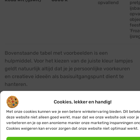
opvallend
pret
ijsb
opva
obje
fees
'Froz
ijsr
Bovenstaande tabel met voorbeelden is een
hulpmiddel. Voor het kiezen van de juiste kleur lampjes
geldt natuurlijk altijd dat je je persoonlijke voorkeuren
en creatieve ideeën als basisuitgangspunt dient te
hanteren.
Is ijspegelverlichting waterdicht en geschikt
Cookies, lekker en handig!
voor buitengebruik?
Met onze cookies kunnen we je een betere winkelervaring bieden. Dit betek
Onze ijspegelverlichting, in het Engels ook wel 'icicles'
deze website niet alleen goed werkt, maar dat we onze website ook voor je
verbeteren en je op een anonieme manier onze marketing inspanningen on
genoemd, is speciaal ontworpen om bestand te zijn
Cookies weigeren kan ervoor zorgen dat onze website niet optimaal werkt.
tegen de elementen. Met een IP67-classificatie van