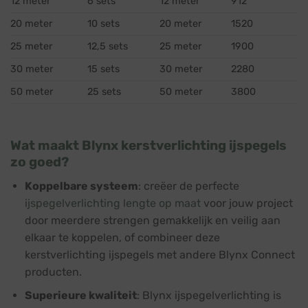
12 meter
6 sets
12 meter
912
20 meter
10 sets
20 meter
1520
25 meter
12,5 sets
25 meter
1900
30 meter
15 sets
30 meter
2280
50 meter
25 sets
50 meter
3800
Wat maakt Blynx kerstverlichting ijspegels
zo goed?
Koppelbare systeem
: creëer de perfecte
ijspegelverlichting lengte op maat
voor jouw project
door meerdere strengen gemakkelijk en veilig aan
elkaar te koppelen, of combineer deze
kerstverlichting ijspegels met andere Blynx Connect
producten.
Superieure kwaliteit
: Blynx ijspegelverlichting is