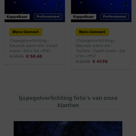
Koppelbaar
Professioneel
Koppelbaar
Professioneel
Blynx Connect
Blynx Connect
IJspegelverlichting ·
IJspegelverlichting ·
Klassiek warm wit · Zwart
Klassiek warm wit ·
snoer · 2m x 1m · IP67
Twinkle · Zwart snoer · 2m
x 1m · IP67
Oorspronkelijke
Huidige
€
55,95
€
50,45
prijs
prijs
Oorspronkelijke
Huidige
€
52,95
€
47,95
was:
is:
prijs
prijs
€ 55,95.
€ 50,45.
was:
is:
€ 52,95.
€ 47,95.
Ijspegelverlichting foto's van onze
klanten