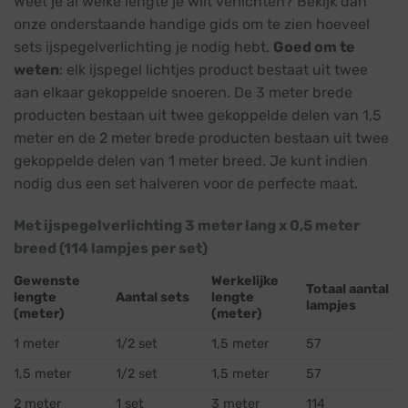
Weet je al welke lengte je wilt verlichten? Bekijk dan
onze onderstaande handige gids om te zien hoeveel
sets ijspegelverlichting je nodig hebt.
Goed om te
weten
: elk ijspegel lichtjes product bestaat uit twee
aan elkaar gekoppelde snoeren. De 3 meter brede
producten bestaan uit twee gekoppelde delen van 1,5
meter en de 2 meter brede producten bestaan uit twee
gekoppelde delen van 1 meter breed. Je kunt indien
nodig dus een set halveren voor de perfecte maat.
Met ijspegelverlichting 3 meter lang x 0,5 meter
breed (114 lampjes per set)
Gewenste
Werkelijke
Totaal aantal
lengte
Aantal sets
lengte
lampjes
(meter)
(meter)
1 meter
1/2 set
1,5 meter
57
1,5 meter
1/2 set
1,5 meter
57
2 meter
1 set
3 meter
114