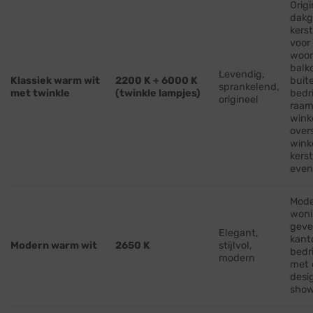
Origi
dakg
kerst
voor
woon
balk
Levendig,
Klassiek warm wit
2200 K + 6000 K
buit
sprankelend,
met twinkle
(twinkle lampjes)
bedr
origineel
raam
wink
over
wink
kers
eve
Mod
woni
geve
Elegant,
kant
Modern warm wit
2650 K
stijlvol,
bedr
modern
met 
desi
sho