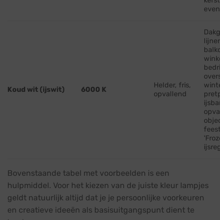
kers
eve
Dakg
lijne
balk
wink
bedr
over
Helder, fris,
wint
Koud wit (ijswit)
6000 K
opvallend
pret
ijsb
opva
obje
fees
'Froz
ijsr
Bovenstaande tabel met voorbeelden is een
hulpmiddel. Voor het kiezen van de juiste kleur lampjes
geldt natuurlijk altijd dat je je persoonlijke voorkeuren
en creatieve ideeën als basisuitgangspunt dient te