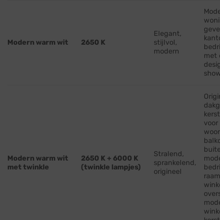
Mod
woni
geve
Elegant,
kant
Modern warm wit
2650 K
stijlvol,
bedr
modern
met 
desi
sho
Origi
dakg
kerst
voor
woon
balk
buit
Stralend,
Modern warm wit
2650 K + 6000 K
mod
sprankelend,
met twinkle
(twinkle lampjes)
bedr
origineel
raam
wink
over
mod
wink