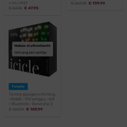
x 1m · IP67
Oorspronkelijke
Huidige
€
263,95
€
139,99
prijs
prijs
Oorspronkelijke
Huidige
€
52,95
€
47,95
was:
is:
prijs
prijs
€ 263,95.
€ 139,99.
was:
is:
€ 52,95.
€ 47,95.
Helaas al uitverkocht
Ontvang een seintje
Twinkly
Twinkly ijspegelverlichting
· RGBW · 190 lampjes · Wifi
/ Bluetooth · Generatie 2
Oorspronkelijke
Huidige
€
120,99
€
109,99
prijs
prijs
was:
is:
€ 120,99.
€ 109,99.