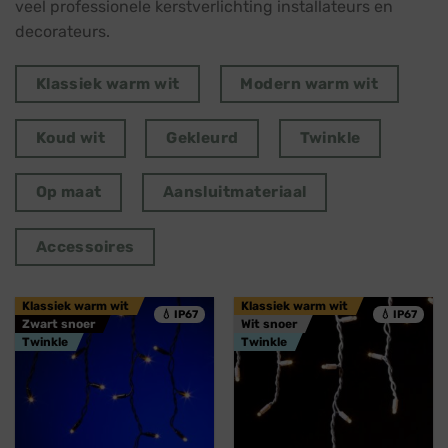
veel professionele kerstverlichting installateurs en
decorateurs.
Klassiek warm wit
Modern warm wit
Koud wit
Gekleurd
Twinkle
Op maat
Aansluitmateriaal
Accessoires
Klassiek warm wit
Klassiek warm wit
💧 IP67
💧 IP67
Zwart snoer
Wit snoer
Twinkle
Twinkle