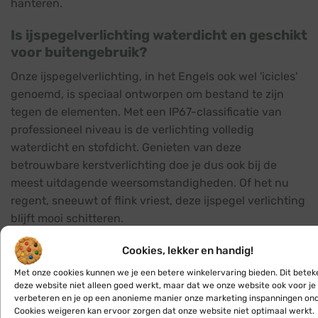
hanteren.
Is ijspegelverlichting waterdicht en geschikt
voor buitengebruik?
Onze ijspegelverlichting, in het Engels ook wel 'icicles'
genoemd, is speciaal ontworpen om bestand te zijn
tegen de elementen. Met een IP67-classificatie van
professioneel niveau is de verlichting volledig
waterdicht en stofdicht. Genieten van deze
betrouwbare kerstverlichting doe je dus ook bij de
meest uitdagende weersomstandigheden. Of het nu
regent, sneeuwt of flink vriest, deze ijspegel verlichting
blijft mooi schitteren.
Hoe hang ik ijspegelverlichting op voor het
Cookies, lekker en handig!
beste resultaat?
Met onze cookies kunnen we je een betere winkelervaring bieden. Dit betek
deze website niet alleen goed werkt, maar dat we onze website ook voor je
Het installeren van ijspegelverlichting is helemaal niet
verbeteren en je op een anonieme manier onze marketing inspanningen on
moeilijk. Gebruik
kerstverlichting goothaken
of tie-
Cookies weigeren kan ervoor zorgen dat onze website niet optimaal werkt.