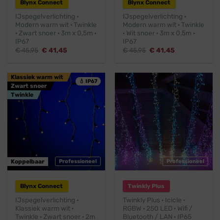
Blynx Connect
Blynx Connect
IJspegelverlichting ·
IJspegelverlichting ·
Modern warm wit · Twinkle
Modern warm wit · Twinkle
· Zwart snoer · 3m x 0,5m ·
· Wit snoer · 3m x 0,5m ·
IP67
IP67
Oorspronkelijke
Huidige
Oorspronkelijke
Huidige
€
45,95
€
41,45
€
45,95
€
41,45
prijs
prijs
prijs
prijs
was:
is:
was:
is:
€ 45,95.
€ 41,45.
€ 45,95.
€ 41,45.
Klassiek warm wit
💧 IP67
Zwart snoer
Twinkle
Koppelbaar
Professioneel
Professioneel
Blynx Connect
Twinkly Plus
IJspegelverlichting ·
Twinkly Plus · Icicle ·
Klassiek warm wit ·
RGBW · 250 LED · Wifi /
Twinkle · Zwart snoer · 2m
Bluetooth / LAN · IP65