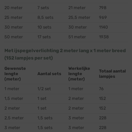
20 meter
7 sets
21 meter
798
25 meter
8,5 sets
25,5 meter
969
30 meter
10 sets
30 meter
1140
50 meter
17 sets
51 meter
1938
Met ijspegelverlichting 2 meter lang x 1 meter breed
(152 lampjes per set)
Gewenste
Werkelijke
Totaal aantal
lengte
Aantal sets
lengte
lampjes
(meter)
(meter)
1 meter
1/2 set
1 meter
76
1,5 meter
1 set
2 meter
152
2 meter
1 set
2 meter
152
2,5 meter
1,5 sets
3 meter
228
3 meter
1,5 sets
3 meter
228