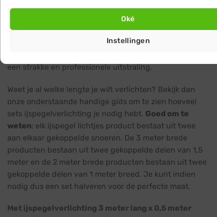
wraps, om de verlichting netjes en stevig te bevestigen
aan een dakrand of dakgoot, de reling van je balkon,
Oké
overkapping, schutting, hekwerk of andere objecten.
Instellingen
Zorg ervoor dat je de lichtsnoeren mooi recht bevestigt
door deze op voldoende punten vast te maken, voor
een strakke en professionele uitstraling.
Weet je al welke lengte je wilt verlichten? Bekijk dan
onze onderstaande handige gids om te zien hoeveel
sets ijspegelverlichting je nodig hebt.
Goed om te
weten
: elk ijspegel lichtjes product bestaat uit twee
aan elkaar gekoppelde snoeren. De 3 meter brede
producten bestaan uit twee gekoppelde delen van 1,5
meter en de 2 meter brede producten bestaan uit twee
gekoppelde delen van 1 meter breed. Je kunt indien
nodig dus een set halveren voor de perfecte maat.
Met ijspegelverlichting 3 meter lang x 0,5 meter