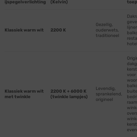
ijspegelverlichting
(Kelvin)
toep
Dakr
geve
Gezellig,
lijne
Klassiek warm wit
2200 K
ouderwets,
balk
traditioneel
rest
hote
Origi
dakg
kerst
voor
woon
balk
Levendig,
Klassiek warm wit
2200 K + 6000 K
buit
sprankelend,
met twinkle
(twinkle lampjes)
bedr
origineel
raam
wink
over
wink
kers
eve