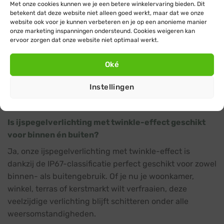
Met onze cookies kunnen we je een betere winkelervaring bieden. Dit
Wat maakt het twinkle-effect zo speciaal?
betekent dat deze website niet alleen goed werkt, maar dat we onze
website ook voor je kunnen verbeteren en je op een anonieme manier
Het twinkle-effect combineert warm witte en
onze marketing inspanningen ondersteund. Cookies weigeren kan
flikkerende koude witte LED-lampjes in één
ervoor zorgen dat onze website niet optimaal werkt.
ijspegelverlichting. Deze dynamische mix van kleuren
en het sprankelende effect geven elk
Oké
verlichtingsproject een unieke, feestelijke uitstraling
die de aandacht trekt en een betoverende sfeer
Instellingen
creëert.
Is ijspegelverlichting met twinkle-effect geschikt
voor binnen én buiten?
Ja, onze ijspegelverlichting met twinkle-effect is
dankzij de IP67-classificatie perfect geschikt voor zowel
binnen- als buitengebruik. Of je nu je woonkamer,
winkel, terras of kerstmarkt wilt verfraaien, deze
veelzijdige verlichting blijft schitteren onder alle
weersomstandigheden.