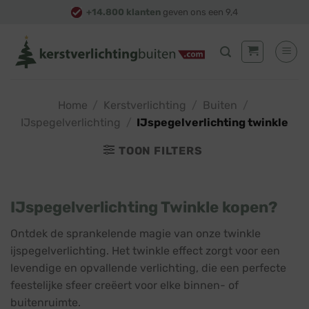
Skip
+14.800 klanten
geven ons een 9,4
to
content
Home
/
Kerstverlichting
/
Buiten
/
IJspegelverlichting
/
IJspegelverlichting twinkle
TOON FILTERS
IJspegelverlichting Twinkle kopen?
Ontdek de sprankelende magie van onze twinkle
ijspegelverlichting. Het twinkle effect zorgt voor een
levendige en opvallende verlichting, die een perfecte
feestelijke sfeer creëert voor elke binnen- of
buitenruimte.