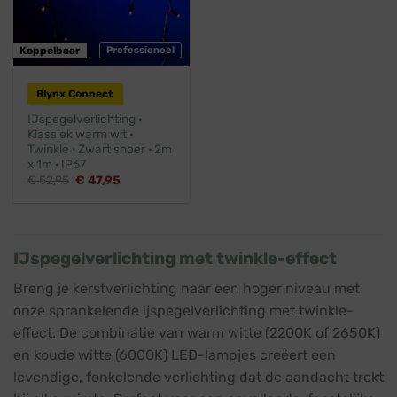
Koppelbaar
Professioneel
Blynx Connect
IJspegelverlichting ·
Klassiek warm wit ·
Twinkle · Zwart snoer · 2m
x 1m · IP67
Oorspronkelijke
Huidige
€
52,95
€
47,95
prijs
prijs
was:
is:
€ 52,95.
€ 47,95.
IJspegelverlichting met twinkle-effect
Breng je kerstverlichting naar een hoger niveau met
onze sprankelende ijspegelverlichting met twinkle-
effect. De combinatie van warm witte (2200K of 2650K)
en koude witte (6000K) LED-lampjes creëert een
levendige, fonkelende verlichting dat de aandacht trekt