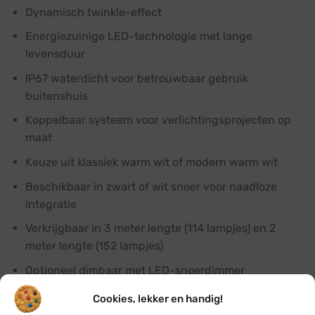
Dynamisch twinkle-effect
Energiezuinige LED-technologie met lange
levensduur
IP67 waterdicht voor betrouwbaar gebruik
buitenshuis
Koppelbaar systeem voor verlichtingsprojecten op
maat
Keuze uit klassiek warm wit of modern warm wit
Beschikbaar in zwart of wit snoer voor naadloze
integratie
Verkrijgbaar in 3 meter lengte (114 lampjes) en 2
meter lengte (152 lampjes)
Optioneel dimbaar met LED-snoerdimmer
Cookies, lekker en handig!
Veelgestelde vragen