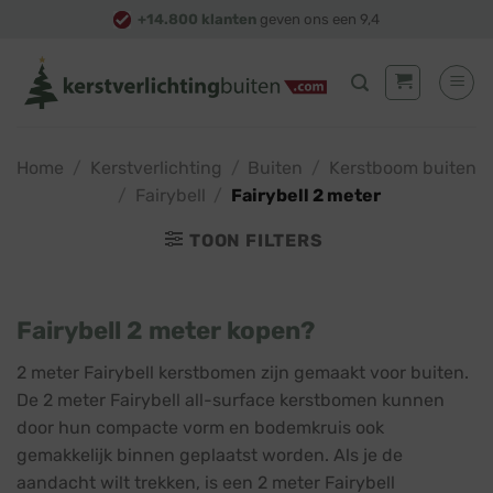
Skip
+14.800 klanten
geven ons een 9,4
to
content
Home
/
Kerstverlichting
/
Buiten
/
Kerstboom buiten
/
Fairybell
/
Fairybell 2 meter
TOON FILTERS
Fairybell 2 meter kopen?
2 meter Fairybell kerstbomen zijn gemaakt voor buiten.
De 2 meter Fairybell all-surface kerstbomen kunnen
door hun compacte vorm en bodemkruis ook
gemakkelijk binnen geplaatst worden. Als je de
aandacht wilt trekken, is een 2 meter Fairybell