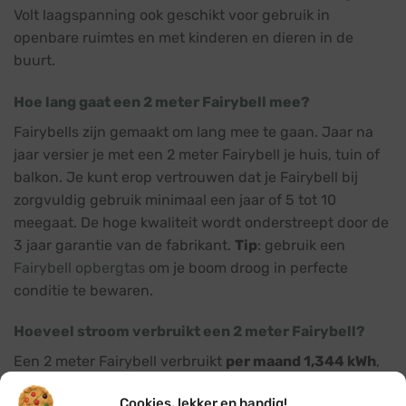
Volt laagspanning ook geschikt voor gebruik in
openbare ruimtes en met kinderen en dieren in de
buurt.
Hoe lang gaat een 2 meter Fairybell mee?
Fairybells zijn gemaakt om lang mee te gaan. Jaar na
jaar versier je met een 2 meter Fairybell je huis, tuin of
balkon. Je kunt erop vertrouwen dat je Fairybell bij
zorgvuldig gebruik minimaal een jaar of 5 tot 10
meegaat. De hoge kwaliteit wordt onderstreept door de
3 jaar garantie van de fabrikant.
Tip
: gebruik een
Fairybell opbergtas
om je boom droog in perfecte
conditie te bewaren.
Hoeveel stroom verbruikt een 2 meter Fairybell?
Een 2 meter Fairybell verbruikt
per maand 1,344 kWh
,
met een gemiddelde stroomprijs van €0,32 bij 8
Cookies, lekker en handig!