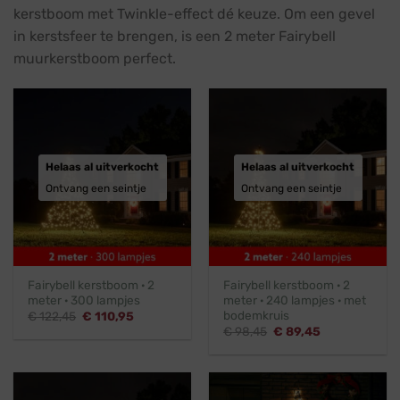
kerstboom met Twinkle-effect dé keuze. Om een gevel
in kerstsfeer te brengen, is een 2 meter Fairybell
muurkerstboom perfect.
Helaas al uitverkocht
Helaas al uitverkocht
Ontvang een seintje
Ontvang een seintje
Fairybell kerstboom · 2
Fairybell kerstboom · 2
meter · 300 lampjes
meter · 240 lampjes · met
bodemkruis
Oorspronkelijke
Huidige
€
122,45
€
110,95
prijs
prijs
Oorspronkelijke
Huidige
€
98,45
€
89,45
was:
is:
prijs
prijs
€ 122,45.
€ 110,95.
was:
is:
€ 98,45.
€ 89,45.