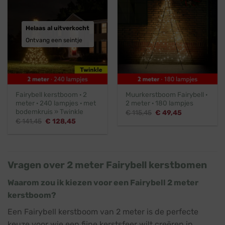
Helaas al uitverkocht
Ontvang een seintje
Fairybell kerstboom · 2
Muurkerstboom Fairybell ·
meter · 240 lampjes · met
2 meter · 180 lampjes
bodemkruis » Twinkle
Oorspronkelijke
Huidige
€
115,45
€
49,45
prijs
prijs
Oorspronkelijke
Huidige
€
141,45
€
128,45
was:
is:
prijs
prijs
€ 115,45.
€ 49,45.
was:
is:
€ 141,45.
€ 128,45.
Vragen over 2 meter Fairybell kerstbomen
Waarom zou ik kiezen voor een Fairybell 2 meter
kerstboom?
Een Fairybell kerstboom van 2 meter is de perfecte
keuze voor wie een fijne kerstsfeer wilt creëren in