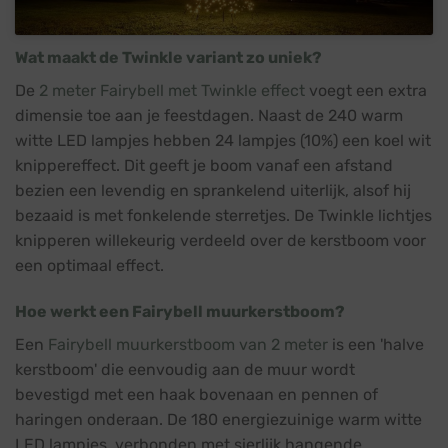
Wat maakt de Twinkle variant zo uniek?
De
2 meter Fairybell met Twinkle effect
voegt een extra
dimensie toe aan je feestdagen. Naast de 240 warm
witte LED lampjes hebben 24 lampjes (10%) een koel wit
knippereffect. Dit geeft je boom vanaf een afstand
bezien een levendig en sprankelend uiterlijk, alsof hij
bezaaid is met fonkelende sterretjes. De Twinkle lichtjes
knipperen willekeurig verdeeld over de kerstboom voor
een optimaal effect.
Hoe werkt een Fairybell muurkerstboom?
Een
Fairybell muurkerstboom van 2 meter
is een 'halve
kerstboom' die eenvoudig aan de muur wordt
bevestigd met een haak bovenaan en pennen of
haringen onderaan. De 180 energiezuinige warm witte
LED lampjes, verbonden met sierlijk hangende