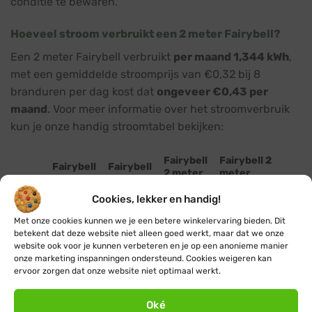
conditie te bewaren.
Hoeveel stroom verbruikt een 2 meter Fairybell?
Een 2 meter Fairybell verbruikt
per maand 1,344 kWh
,
met een gemiddelde stroomprijs van €0,32 bij 8
branduren per dag kost dat
ongeveer €0,43 per
maand
. Voor meer informatie over het stroomverbruik
kun je onze handig stroomtabel bekijken:
Fairybell
Fairybell 2
Fairybell
Fairybell
2 meter
meter
2 meter
2 meter
240 LED
muurkerstboom
300 LED
240 LED
Twinkle
180 LED
Cookies, lekker en handig!
€0,11
€0,11
€0,11
Met onze cookies kunnen we je een betere winkelervaring bieden. Dit
Week
€0,11 (0,336
(0,336
(0,336
(0,336
betekent dat deze website niet alleen goed werkt, maar dat we onze
1
kWh)
kWh)
kWh)
kWh)
website ook voor je kunnen verbeteren en je op een anonieme manier
onze marketing inspanningen ondersteund. Cookies weigeren kan
€0,22
€0,22
€0,22
ervoor zorgen dat onze website niet optimaal werkt.
Week
€0,22 (0,672
(0,672
(0,672
(0,672
2
kWh)
kWh)
kWh)
kWh)
Oké