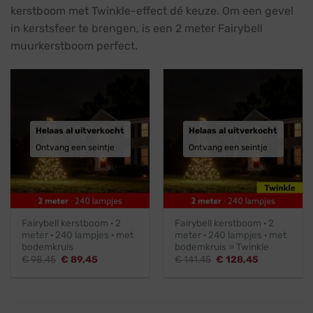
kerstboom met Twinkle-effect dé keuze. Om een gevel
in kerstsfeer te brengen, is een 2 meter Fairybell
muurkerstboom perfect.
Helaas al uitverkocht
Helaas al uitverkocht
Ontvang een seintje
Ontvang een seintje
Fairybell kerstboom · 2
Fairybell kerstboom · 2
meter · 240 lampjes · met
meter · 240 lampjes · met
bodemkruis
bodemkruis » Twinkle
Oorspronkelijke
Huidige
Oorspronkelijke
Huidige
€
98,45
€
89,45
€
141,45
€
128,45
prijs
prijs
prijs
prijs
was:
is:
was:
is:
€ 98,45.
€ 89,45.
€ 141,45.
€ 128,45.