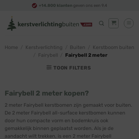
Skip
+14.800 klanten
geven ons een 9,4
to
content
Home
/
Kerstverlichting
/
Buiten
/
Kerstboom buiten
/
Fairybell
/
Fairybell 2 meter
TOON FILTERS
Fairybell 2 meter kopen?
2 meter Fairybell kerstbomen zijn gemaakt voor buiten.
De 2 meter Fairybell all-surface kerstbomen kunnen
door hun compacte vorm en bodemkruis ook
gemakkelijk binnen geplaatst worden. Als je de
aandacht wilt trekken, is een 2 meter Fairybell