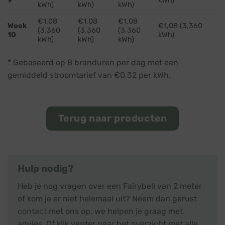
9
kWh)
kWh)
kWh)
kWh)
€1,08
€1,08
€1,08
Week
€1,08 (3,360
(3,360
(3,360
(3,360
10
kWh)
kWh)
kWh)
kWh)
* Gebaseerd op 8 branduren per dag met een
gemiddeld stroomtarief van €0,32 per kWh.
Terug naar producten
Hulp nodig?
Heb je nog vragen over een Fairybell van 2 meter
of kom je er niet helemaal uit? Neem dan gerust
contact
met ons op, we helpen je graag met
advies. Of klik verder naar het overzicht met alle