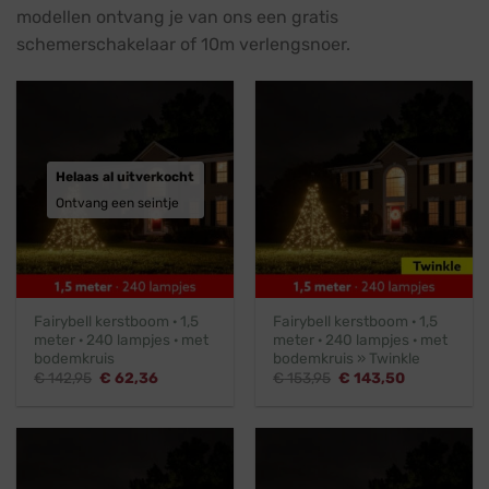
modellen ontvang je van ons een gratis
schemerschakelaar of 10m verlengsnoer.
Helaas al uitverkocht
Ontvang een seintje
Fairybell kerstboom · 1,5
Fairybell kerstboom · 1,5
meter · 240 lampjes · met
meter · 240 lampjes · met
bodemkruis
bodemkruis » Twinkle
Oorspronkelijke
Huidige
Oorspronkelijke
Huidige
€
142,95
€
62,36
€
153,95
€
143,50
prijs
prijs
prijs
prijs
was:
is:
was:
is:
€ 142,95.
€ 62,36.
€ 153,95.
€ 143,50.