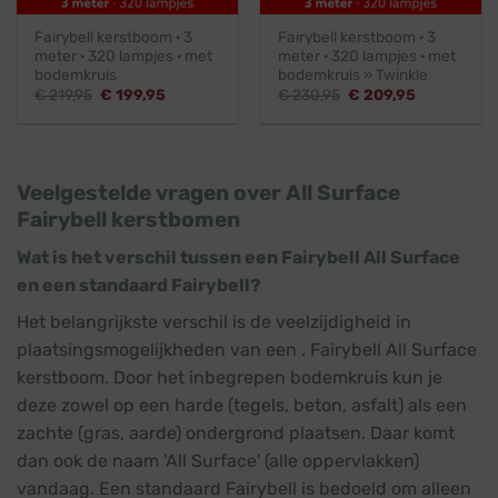
Fairybell kerstboom · 3
Fairybell kerstboom · 3
meter · 320 lampjes · met
meter · 320 lampjes · met
bodemkruis
bodemkruis » Twinkle
Oorspronkelijke
Huidige
Oorspronkelijke
Huidige
€
219,95
€
199,95
€
230,95
€
209,95
prijs
prijs
prijs
prijs
was:
is:
was:
is:
€ 219,95.
€ 199,95.
€ 230,95.
€ 209,95.
Veelgestelde vragen over All Surface
Fairybell kerstbomen
Wat is het verschil tussen een Fairybell All Surface
en een standaard Fairybell?
Het belangrijkste verschil is de veelzijdigheid in
plaatsingsmogelijkheden van een . Fairybell All Surface
kerstboom. Door het inbegrepen bodemkruis kun je
deze zowel op een harde (tegels, beton, asfalt) als een
zachte (gras, aarde) ondergrond plaatsen. Daar komt
dan ook de naam 'All Surface' (alle oppervlakken)
vandaag. Een standaard Fairybell is bedoeld om alleen