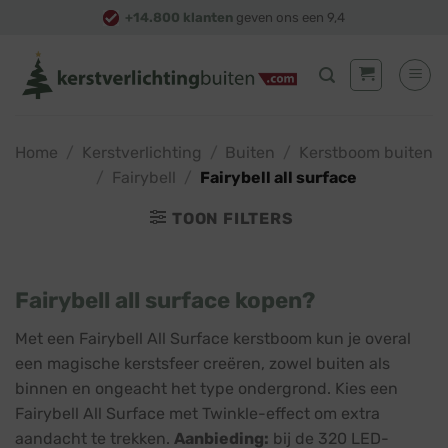
Skip
+14.800 klanten
geven ons een 9,4
to
content
Home
/
Kerstverlichting
/
Buiten
/
Kerstboom buiten
/
Fairybell
/
Fairybell all surface
TOON FILTERS
Fairybell all surface kopen?
Met een Fairybell All Surface kerstboom kun je overal
een magische kerstsfeer creëren, zowel buiten als
binnen en ongeacht het type ondergrond. Kies een
Fairybell All Surface met Twinkle-effect om extra
aandacht te trekken.
Aanbieding:
bij de 320 LED-