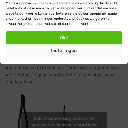
Met onze cookies kunnen we je een betere winkelervaring bieden. Dit
Is een Fairybell All Surface moeilijker te installeren
betekent dat deze website niet alleen goed werkt, maar dat we onze
website ook voor je kunnen verbeteren en je op een anonieme manier
dan een gewone Fairybell?
onze marketing inspanningen ondersteund. Cookies weigeren kan
ervoor zorgen dat onze website niet optimaal werkt.
Nee, een Fairybell All Surface kerstboom is zelfs nog
iets makkelijker te installeren dankzij het handige
Oké
bodemkruis. Plaats het bodemkruis op de gewenste
locatie, klik de mastdelen in elkaar en plaats deze in de
Instellingen
voet van het bodemkruis. Bevestig vervolgens het
kerstboom lichtnet bovenaan de mast en onderaan het
bodemkruis en je bent klaar, Dankzij de meegeleverde
handleiding zet je je Fairybell All Surface stap-voor-
stap in elkaar.
Klik om marketing cookies te
accepteren en deze inhoud in te