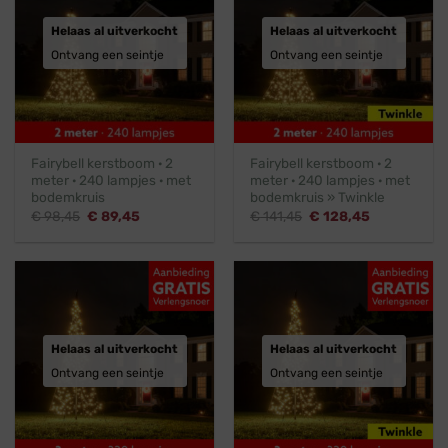
Helaas al uitverkocht
Helaas al uitverkocht
Ontvang een seintje
Ontvang een seintje
Fairybell kerstboom · 2
Fairybell kerstboom · 2
meter · 240 lampjes · met
meter · 240 lampjes · met
bodemkruis
bodemkruis » Twinkle
Oorspronkelijke
Huidige
Oorspronkelijke
Huidige
€
98,45
€
89,45
€
141,45
€
128,45
prijs
prijs
prijs
prijs
was:
is:
was:
is:
€ 98,45.
€ 89,45.
€ 141,45.
€ 128,45.
Helaas al uitverkocht
Helaas al uitverkocht
Ontvang een seintje
Ontvang een seintje