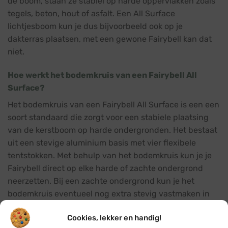
de boom, staan ze stabiel op harde oppervlakken zoals
tegels, beton, hout of asfalt. Een All Surface
lichtjesboom kun je dus bijvoorbeeld ook op je
dakterras plaatsen, met een gewone Fairybell kan dat
niet.
Hoe werkt het bodemkruis van een Fairybell All
Surface?
Het bodemkruis van een Fairybell All Surface is een een
soort standaard die zorgt voor een stabiele plaatsing
van de kerstboom op harde ondergronden. Het bestaat
uit een stevige aluminium basis met vier flexibele
tentstokken. Met behulp van het bodemkruis kun je je
Fairybell direct op elke harde of zachte ondergrond
neerzetten. Bij een zachte ondergrond kun je het
bodemkruis eventueel nog extra stevig vastmaken in
de grond met behulp van de meegeleverde
Cookies, lekker en handig!
tentharingen.