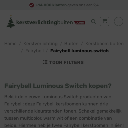
Skip
+14.800 klanten
geven ons een 9,4
to
content
Home
/
Kerstverlichting
/
Buiten
/
Kerstboom buiten
/
Fairybell
/
Fairybell luminous switch
TOON FILTERS
Fairybell Luminous Switch kopen?
Bekijk de nieuwe Luminous Switch producten van
Fairybell; deze Fairybell kerstbomen kunnen drie
verschillende kleurstanden tonen. Schakel gemakkelijk
tussen multicolor, warm wit of een combinatie van
beide. Hiermee heb je twee Fairybell kerstbomen in één!