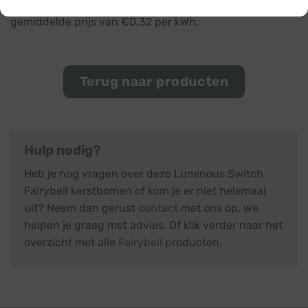
* Gebaseerd op 8 branduren per dag met een
gemiddelde prijs van €0,32 per kWh.
Terug naar producten
Hulp nodig?
Heb je nog vragen over deze Luminous Switch
Fairybell kerstbomen of kom je er niet helemaal
uit? Neem dan gerust
contact
met ons op, we
helpen je graag met advies. Of klik verder naar het
overzicht met alle
Fairybell
producten.