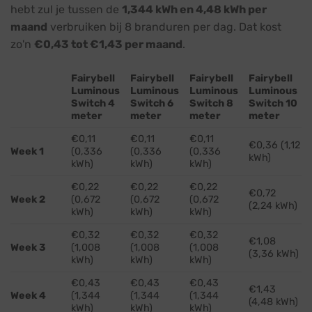
hebt zul je tussen de
1,344 kWh en 4,48 kWh per
maand
verbruiken bij 8 branduren per dag. Dat kost
zo'n
€0,43 tot €1,43 per maand
.
Fairybell
Fairybell
Fairybell
Fairybell
Luminous
Luminous
Luminous
Luminous
Switch 4
Switch 6
Switch 8
Switch 10
meter
meter
meter
meter
€0,11
€0,11
€0,11
€0,36 (1,12
Week 1
(0,336
(0,336
(0,336
kWh)
kWh)
kWh)
kWh)
€0,22
€0,22
€0,22
€0,72
Week 2
(0,672
(0,672
(0,672
(2,24 kWh)
kWh)
kWh)
kWh)
€0,32
€0,32
€0,32
€1,08
Week 3
(1,008
(1,008
(1,008
(3,36 kWh)
kWh)
kWh)
kWh)
€0,43
€0,43
€0,43
€1,43
Week 4
(1,344
(1,344
(1,344
(4,48 kWh)
kWh)
kWh)
kWh)