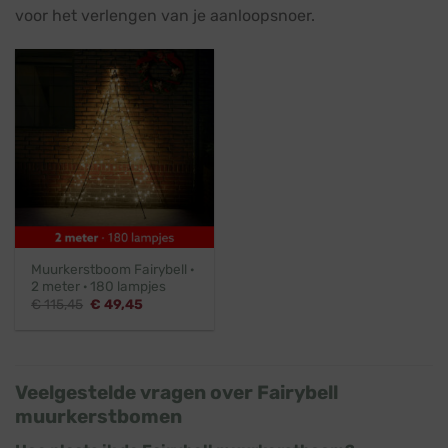
voor het verlengen van je aanloopsnoer.
Muurkerstboom Fairybell ·
2 meter · 180 lampjes
Oorspronkelijke
Huidige
€
115,45
€
49,45
prijs
prijs
was:
is:
€ 115,45.
€ 49,45.
Veelgestelde vragen over Fairybell
muurkerstbomen