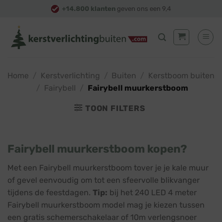
Skip
+14.800 klanten
geven ons een 9,4
to
content
Home
/
Kerstverlichting
/
Buiten
/
Kerstboom buiten
/
Fairybell
/
Fairybell muurkerstboom
TOON FILTERS
Fairybell muurkerstboom kopen?
Met een Fairybell muurkerstboom tover je je kale muur
of gevel eenvoudig om tot een sfeervolle blikvanger
tijdens de feestdagen.
Tip:
bij het 240 LED 4 meter
Fairybell muurkerstboom model mag je kiezen tussen
een gratis schemerschakelaar of 10m verlengsnoer