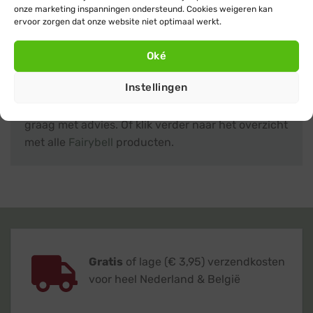
onze marketing inspanningen ondersteund. Cookies weigeren kan
ervoor zorgen dat onze website niet optimaal werkt.
Hulp nodig?
Oké
Heb je nog vragen over een Fairybell
Instellingen
muurkerstboom of kom je er niet helemaal uit?
Neem dan gerust
contact
met ons op, we helpen je
graag met advies. Of klik verder naar het overzicht
met alle
Fairybell
producten.
Gratis
of lage (€ 3,95) verzendkosten
voor heel Nederland & België