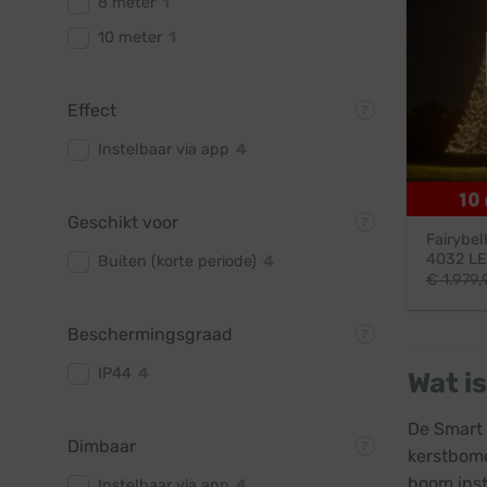
8 meter
1
10 meter
1
Effect
Instelbaar via app
4
Geschikt voor
Fairybel
4032 LE
Buiten (korte periode)
4
€
1.979,
Beschermingsgraad
IP44
4
Wat i
De Smart 
Dimbaar
kerstbome
boom inst
Instelbaar via app
4