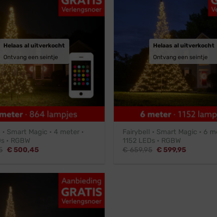
Helaas al uitverkocht
Helaas al uitverkocht
Ontvang een seintje
Ontvang een seintje
l · Smart Magic · 4 meter ·
Fairybell · Smart Magic · 6 m
s · RGBW
1152 LEDs · RGBW
Oorspronkelijke
Huidige
Oorspronkelijke
Huidige
5
€
500,45
€
659,95
€
599,95
prijs
prijs
prijs
prijs
was:
is:
was:
is:
€ 549,95.
€ 500,45.
€ 659,95.
€ 599,95