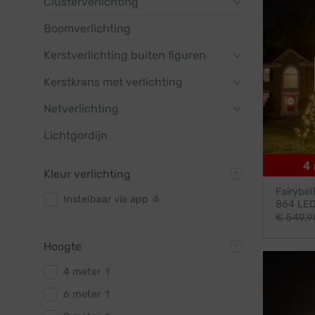
Clusterverlichting
Boomverlichting
Kerstverlichting buiten figuren
Kerstkrans met verlichting
Netverlichting
Lichtgordijn
Kleur verlichting
Fairybel
Instelbaar via app
4
864 LED
€
549,9
Hoogte
4 meter
1
6 meter
1