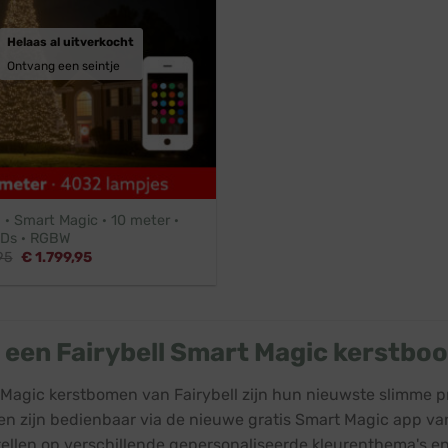
Helaas al uitverkocht
Ontvang een seintje
l · Smart Magic · 10 meter ·
Ds · RGBW
Oorspronkelijke
Huidige
95
€
1.799,95
prijs
prijs
was:
is:
€ 1.979,95.
€ 1.799,95.
s een Fairybell Smart Magic kerstbo
Magic kerstbomen van Fairybell zijn hun nieuwste slimme p
n zijn bedienbaar via de nieuwe gratis Smart Magic app van 
ellen op verschillende gepersonaliseerde kleurenthema's en 