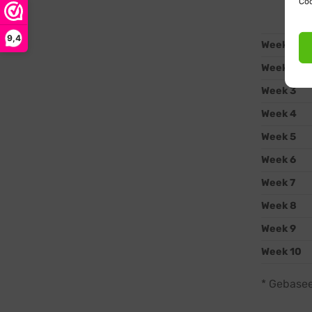
Coo
9,4
Week 1
Week 2
Week 3
Week 4
Week 5
Week 6
Week 7
Week 8
Week 9
Week 10
* Gebasee