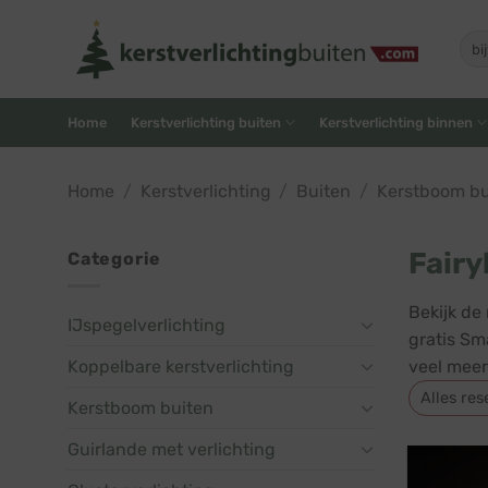
Skip
to
Zoe
naar
content
Home
Kerstverlichting buiten
Kerstverlichting binnen
Home
/
Kerstverlichting
/
Buiten
/
Kerstboom bu
Fairy
Categorie
Bekijk de
IJspegelverlichting
gratis Sm
Koppelbare kerstverlichting
veel meer
Alles res
Kerstboom buiten
Guirlande met verlichting