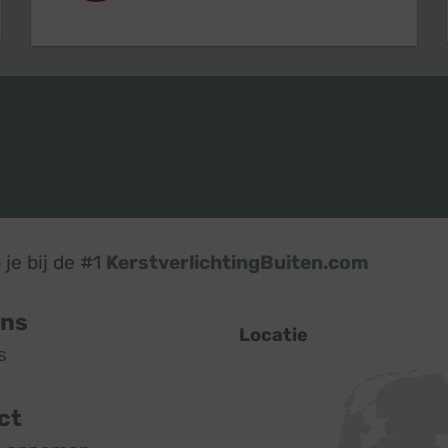
je bij de #1
KerstverlichtingBuiten.com
ons
Locatie
s
ct