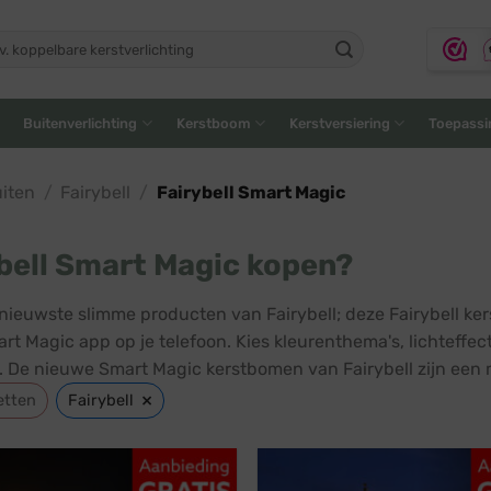
ken
:
Buitenverlichting
Kerstboom
Kerstversiering
Toepassi
iten
/
Fairybell
/
Fairybell Smart Magic
bell Smart Magic kopen?
 nieuwste slimme producten van Fairybell; deze Fairybell 
art Magic app op je telefoon. Kies kleurenthema's, lichteffe
. De nieuwe Smart Magic kerstbomen van Fairybell zijn een
×
etten
Fairybell