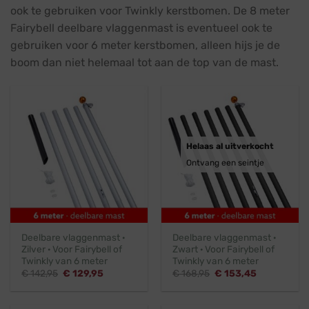
ook te gebruiken voor Twinkly kerstbomen. De 8 meter
Fairybell deelbare vlaggenmast is eventueel ook te
gebruiken voor 6 meter kerstbomen, alleen hijs je de
boom dan niet helemaal tot aan de top van de mast.
Helaas al uitverkocht
Ontvang een seintje
Deelbare vlaggenmast ·
Deelbare vlaggenmast ·
Zilver · Voor Fairybell of
Zwart · Voor Fairybell of
Twinkly van 6 meter
Twinkly van 6 meter
Oorspronkelijke
Huidige
Oorspronkelijke
Huidige
€
142,95
€
129,95
€
168,95
€
153,45
prijs
prijs
prijs
prijs
was:
is:
was:
is:
€ 142,95.
€ 129,95.
€ 168,95.
€ 153,45.