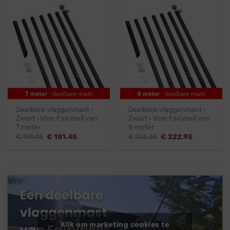
Deelbare vlaggenmast ·
Deelbare vlaggenmast ·
Zwart · Voor Fairybell van
Zwart · Voor Fairybell van
7 meter
8 meter
Oorspronkelijke
Huidige
Oorspronkelijke
Huidige
€
199,45
€
181,45
€
245,45
€
222,95
prijs
prijs
prijs
prijs
was:
is:
was:
is:
€ 199,45.
€ 181,45.
€ 245,45.
€ 222,95.
Klik om marketing cookies te