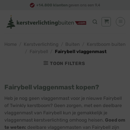
Skip
+14.800 klanten
geven ons een 9,4
to
content
Home
/
Kerstverlichting
/
Buiten
/
Kerstboom buiten
/
Fairybell
/
Fairybell vlaggenmast
TOON FILTERS
Fairybell vlaggenmast kopen?
Heb je nog geen vlaggenmast voor je nieuwe Fairybell
of Twinkly kerstboom? Geen zorgen, met een deelbare
vlaggenmast van Fairybell kun je gemakkelijk je
vlaggenmast kerstverlichting omhoog heisen.
Goed om
te weten:
deelbare vlaggenmasten van Fairybell zijn