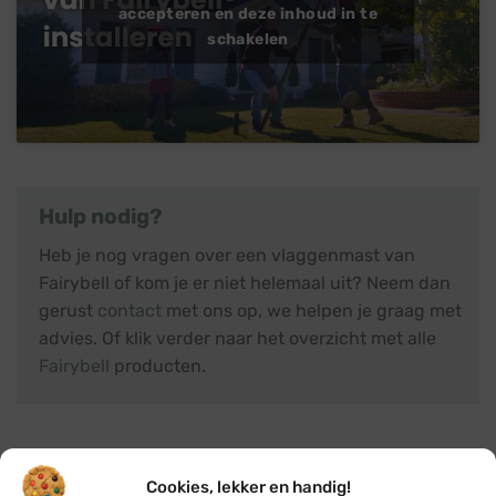
accepteren en deze inhoud in te
schakelen
Hulp nodig?
Heb je nog vragen over een vlaggenmast van
Fairybell of kom je er niet helemaal uit? Neem dan
gerust
contact
met ons op, we helpen je graag met
advies. Of klik verder naar het overzicht met alle
Fairybell
producten.
Cookies, lekker en handig!