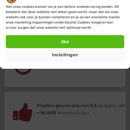
Met onze cookies kunnen we je een betere winkelervaring bieden. Dit
betekent dat deze website niet alleen goed werkt, maar dat we onze
Gratis
of lage (€ 3,95) verzendkosten
website ook voor je kunnen verbeteren en je op een anonieme manier
onze marketing inspanningen ondersteund. Cookies weigeren kan
voor heel Nederland & België
ervoor zorgen dat onze website niet optimaal werkt.
Oké
Instellingen
Verzending
binnen 24 uur
op
werkdagen (maandag t/m vrijdag)
Klanten geven ons een 9,4
op basis van
+14.800
beoordelingen