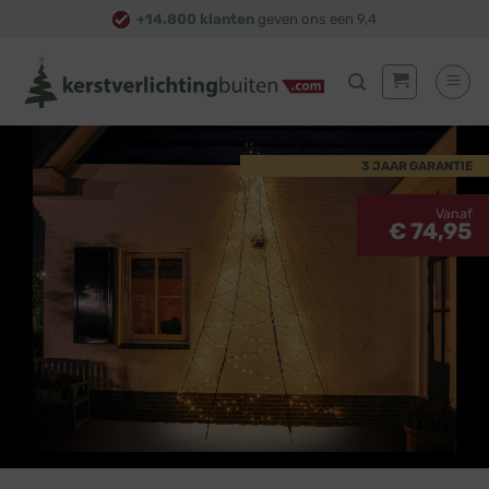
Skip
+14.800 klanten
geven ons een 9,4
to
content
3 JAAR GARANTIE
Vanaf
€ 74,95