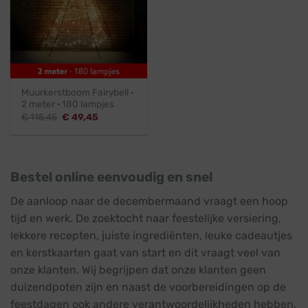
Muurkerstboom Fairybell ·
2 meter · 180 lampjes
Oorspronkelijke
Huidige
€
115,45
€
49,45
prijs
prijs
was:
is:
€ 115,45.
€ 49,45.
Bestel online eenvoudig en snel
De aanloop naar de decembermaand vraagt een hoop
tijd en werk. De zoektocht naar feestelijke versiering,
lekkere recepten, juiste ingrediënten, leuke cadeautjes
en kerstkaarten gaat van start en dit vraagt veel van
onze klanten. Wij begrijpen dat onze klanten geen
duizendpoten zijn en naast de voorbereidingen op de
feestdagen ook andere verantwoordelijkheden hebben.