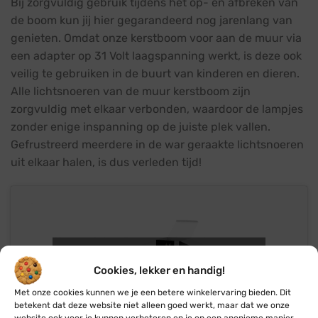
Bij zorgvuldig gebruik tijdens het op- en afbreken van
de boom kun jij hier gegarandeerd nog jarenlang van
genieten. Omdat onze kerstboom voor aan de muur via
een adapter op 31 Volt laagspanning werkt, is deze ook
veilig te gebruiken in de buurt van kinderen en dieren.
Alle lichtsnoeren van de muur kerstboom zijn
zorgvuldig met elkaar verbonden, waardoor de lampjes
zonder enige inspanning op de juiste plek vallen.
Gefrustreerd meerdere in de war geraakte lichtsnoeren
uit elkaar halen, is dus verleden tijd!
Klik om marketing cookies te
accepteren en deze inhoud in te
Cookies, lekker en handig!
schakelen
Met onze cookies kunnen we je een betere winkelervaring bieden. Dit
betekent dat deze website niet alleen goed werkt, maar dat we onze
website ook voor je kunnen verbeteren en je op een anonieme manier