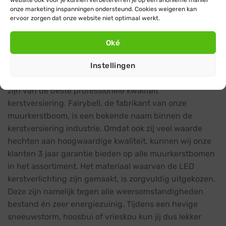
onze marketing inspanningen ondersteund. Cookies weigeren kan
ervoor zorgen dat onze website niet optimaal werkt.
Fairybell muurkerstboom van hoogwaardige
Oké
kwaliteit
De kwaliteit van onze producten staat bij ons hoog in
Instellingen
het vaandel. Onze klanten moeten dan ook verzekerd
zijn van de beste professionele kwaliteit
kerstversiering. Fairybell, de fabrikant van onze
muurkerstboom, is een bekende naam binnen de
kerstversiering industrie. Omdat ook zij veel waarde
hechten aan hoogwaardige kwaliteit, kunnen wij onze
klanten 3 jaar garantie bieden op alle muurkerstbomen
in het assortiment. Het materiaal waarvan de LED
kerstverlichting zijn gemaakt, is zorgvuldig uitgekozen.
Deze zijn namelijk tegen alle weersomstandigheden
bestand én zeer energiezuinig. Tijdens een hevige
sneeuwstorm, hoosbui of vrieskou kun jij dus lekker